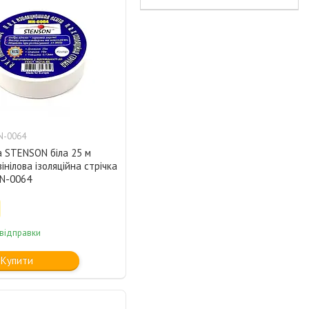
N-0064
а STENSON біла 25 м
вінілова ізоляційна стрічка
MN-0064
 відправки
Купити