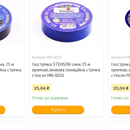
MN-0026
M
на 25 м
Ізострічка STENSON синя 25 м
Ізострічк
ійна стрічка
оригінал, вінілова ізоляційна стрічка
оригінал, 
стінсон MN-0026
стінсон 
35,04 ₴
35,04 ₴
Готово до відправки
Готово до
Купити