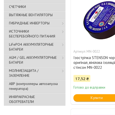
СЧЕТЧИКИ
ВЫТЯЖНЫЕ ВЕНТИЛЯТОРЫ
ГИБРИДНЫЕ ИНВЕРТОРЫ
ИСТОЧНИКИ
БЕСПЕРЕБОЙНОГО ПИТАНИЯ
LiFePO4 АККУМУЛЯТОРНЫЕ
БАТАРЕИ
MN-0022
AGM / GEL АККУМУЛЯТОРНЫЕ
Ізострічка STENSON чор
БАТАРЕИ
оригінал, вінілова ізоляц
стінсон MN-0022
МОЛНИЕЗАЩИТА /
ЗАЗЕМЛЕНИЕ
17,52 ₴
АВР (контроллеры автозапуска
Готово до відправки
генератора)
ИНФРАКРАСНЫЕ
Купити
ОБОГРЕВАТЕЛИ