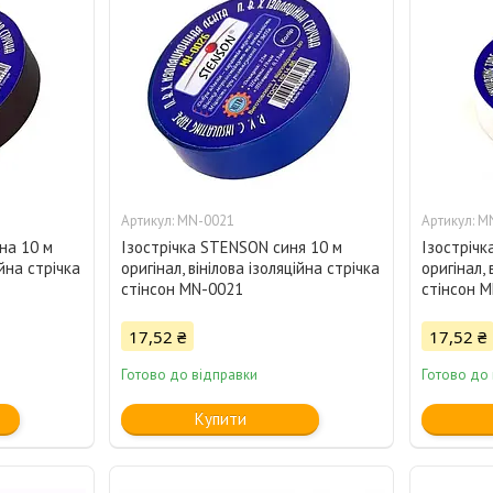
MN-0021
M
на 10 м
Ізострічка STENSON синя 10 м
Ізострічк
ійна стрічка
оригінал, вінілова ізоляційна стрічка
оригінал, 
стінсон MN-0021
стінсон 
17,52 ₴
17,52 ₴
Готово до відправки
Готово до
Купити