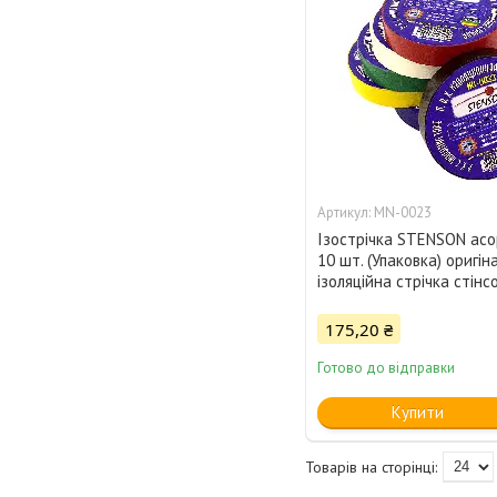
MN-0023
Ізострічка STENSON асор
10 шт. (Упаковка) оригіна
ізоляційна стрічка стін
175,20 ₴
Готово до відправки
Купити