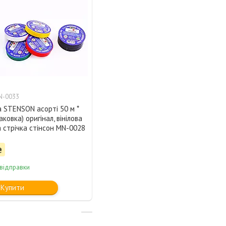
N-0033
а STENSON асорті 50 м *
аковка) оригінал, вінілова
а стрічка стінсон MN-0028
₴
 відправки
Купити