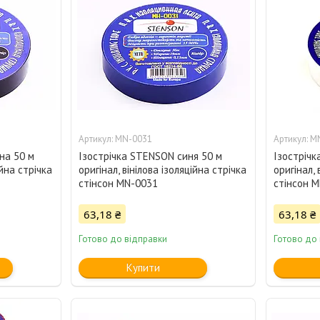
MN-0031
M
на 50 м
Ізострічка STENSON синя 50 м
Ізострічк
ійна стрічка
оригінал, вінілова ізоляційна стрічка
оригінал, 
стінсон MN-0031
стінсон 
63,18 ₴
63,18 ₴
Готово до відправки
Готово до
Купити