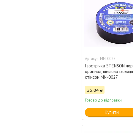
MN-0027
Ізострічка STENSON чор
оригінал, вінілова ізоляц
стінсон MN-0027
35,04 ₴
Готово до відправки
Купити