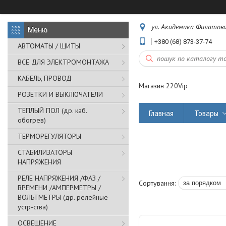
ул. Академика Филатова,
+380 (68) 873-37-74
АВТОМАТЫ / ЩИТЫ
ВСЁ ДЛЯ ЭЛЕКТРОМОНТАЖА
КАБЕЛЬ, ПРОВОД
Магазин 220Vip
РОЗЕТКИ И ВЫКЛЮЧАТЕЛИ
ТЕПЛЫЙ ПОЛ (др. каб.
Главная
Товары
обогрев)
ТЕРМОРЕГУЛЯТОРЫ
СТАБИЛИЗАТОРЫ
НАПРЯЖЕНИЯ
РЕЛЕ НАПРЯЖЕНИЯ /ФАЗ /
ВРЕМЕНИ /АМПЕРМЕТРЫ /
ВОЛЬТМЕТРЫ (др. релейные
устр-ства)
ОСВЕЩЕНИЕ