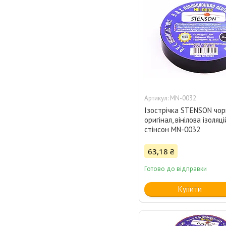
MN-0032
Ізострічка STENSON чор
оригінал, вінілова ізоляц
стінсон MN-0032
63,18 ₴
Готово до відправки
Купити