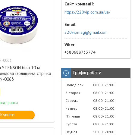
https://220vip.com.ua/ua/
220vipmag@gmail.com
+380688733774
N-0063
а STENSON біла 10 м
Графік роботи
вінілова ізоляційна стрічка
MN-0063
Понеділок
08:00
21:00
Вівторок
08:00
21:00
Середа
08:00
21:00
 відправки
Четвер
08:00
21:00
Купити
Пʼятниця
08:00
21:00
Субота
08:00
21:00
Неділя
10:00
20:00