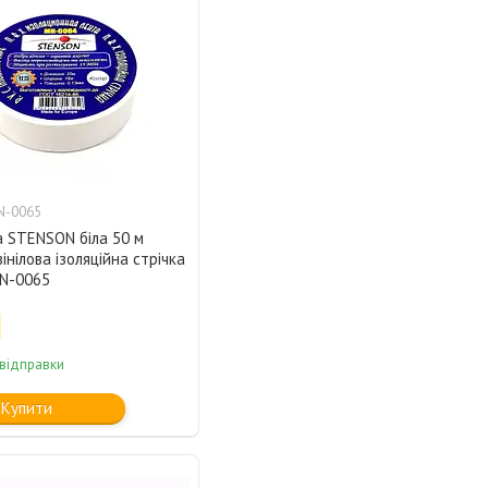
N-0065
а STENSON біла 50 м
вінілова ізоляційна стрічка
MN-0065
 відправки
Купити