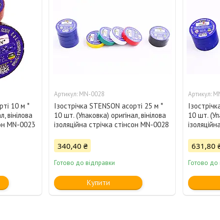
MN-0028
M
ті 10 м *
Ізострічка STENSON асорті 25 м *
Ізострічк
л, вінілова
10 шт. (Упаковка) оригінал, вінілова
10 шт. (Уп
сон MN-0023
ізоляційна стрічка стінсон MN-0028
ізоляційн
340,40 ₴
631,80 
Готово до відправки
Готово до
Купити