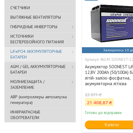
СЧЕТЧИКИ
ВЫТЯЖНЫЕ ВЕНТИЛЯТОРЫ
ГИБРИДНЫЕ ИНВЕРТОРЫ
ИСТОЧНИКИ
БЕСПЕРЕБОЙНОГО ПИТАНИЯ
Залишилось 10 д
LiFePO4 АККУМУЛЯТОРНЫЕ
БАТАРЕИ
46145 SOONEST-1
AGM / GEL АККУМУЛЯТОРНЫЕ
Акумулятор SOONEST Li
БАТАРЕИ
12,8V 200Ah (50/100A) 
літій-залізо-фосфатна,
МОЛНИЕЗАЩИТА /
акумуляторна літієва
ЗАЗЕМЛЕНИЕ
22 071 ₴
АВР (контроллеры автозапуска
21 408,87 ₴
генератора)
ИНФРАКРАСНЫЕ
Готово до відправки
ОБОГРЕВАТЕЛИ
Купити