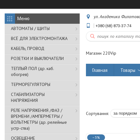
ул. Академика Филатова,
+380 (68) 873-37-74
АВТОМАТЫ / ЩИТЫ
ВСЁ ДЛЯ ЭЛЕКТРОМОНТАЖА
КАБЕЛЬ, ПРОВОД
Магазин 220Vip
РОЗЕТКИ И ВЫКЛЮЧАТЕЛИ
ТЕПЛЫЙ ПОЛ (др. каб.
Главная
Товары
обогрев)
ТЕРМОРЕГУЛЯТОРЫ
СТАБИЛИЗАТОРЫ
НАПРЯЖЕНИЯ
РЕЛЕ НАПРЯЖЕНИЯ /ФАЗ /
ВРЕМЕНИ /АМПЕРМЕТРЫ /
ВОЛЬТМЕТРЫ (др. релейные
устр-ства)
–3%
ОСВЕЩЕНИЕ