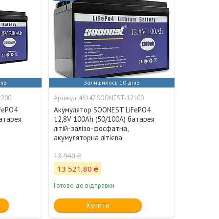
нів
Залишилось 10 днів
2200
46147 SOONEST-12100
FePO4
Акумулятор SOONEST LiFePO4
батарея
12,8V 100Ah (50/100A) батарея
літій-залізо-фосфатна,
акумуляторна літієва
13 940 ₴
13 521,80 ₴
Готово до відправки
Купити