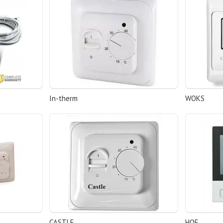
In-therm
WOKS
CASTLE
HOF