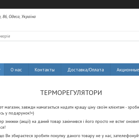
 86, Одеса, Україна
О нас
Контакты
Доставка/Оплата
Акционные
ТЕРМОРЕГУЛЯТОРИ
ет магазин, завжди намагається надати кращу ціну своїм клієнтам - зроб
сь у подарунок!=)
р знижки (акції) на даний товар закінчився і його просто не встиг оновит
ся!
о Ви збираєтеся зробити покупку даного товару не у нас, зателефонуйте