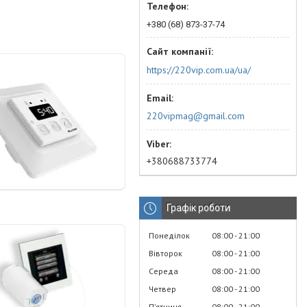
+380 (68) 873-37-74
https://220vip.com.ua/ua/
220vipmag@gmail.com
+380688733774
Графік роботи
Понеділок
08:00
21:00
Вівторок
08:00
21:00
Середа
08:00
21:00
Четвер
08:00
21:00
Пʼятниця
08:00
21:00