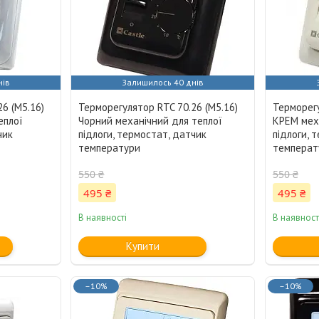
нів
Залишилось 40 днів
6 (M5.16)
Терморегулятор RTC 70.26 (M5.16)
Терморегу
еплої
Чорний механічний для теплої
КРЕМ мех
чик
підлоги, термостат, датчик
підлоги, 
температури
температ
550 ₴
550 ₴
495 ₴
495 ₴
В наявності
В наявност
Купити
–10%
–10%