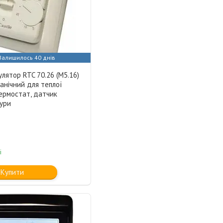
Залишилось 40 днів
лятор RTC 70.26 (M5.16)
анічний для теплої
термостат, датчик
ури
і
Купити