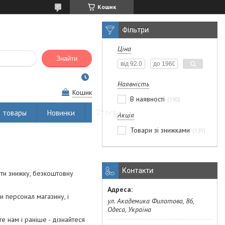
Кошик
Фільтри
Ціна
Знайти
Наявність
Кошик
В наявності
190
 товары
Новинки
Отзывы
Акція
Товари зі знижками
131
Контакти
ити знижку, безкоштовну
и персонал магазину, і
ул. Академика Филатова, 86,
Одеса, Україна
 нам і раніше - дізнайтеся