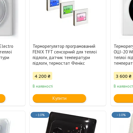
Electro
Терморегулятор програмований
Терморег
теплої
FENIX TFT сенсорний для теплої
ОЦІ-20 Wi
атури
підлоги, датчик температури
теплої пі
підлоги, термостат Фенікс
температу
4 200 ₴
3 600 ₴
В наявності
В наявност
Купити
–10%
–10%