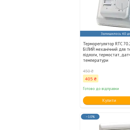
Залишилось 40 д
Терморегулятор RTC 70.2
БІЛИЙ механічний для т
підлоги, термостат, дат
температури
450 ₴
405 ₴
Готово до відправки
Купити
–10%