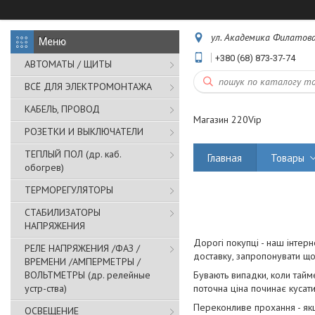
ул. Академика Филатова,
+380 (68) 873-37-74
АВТОМАТЫ / ЩИТЫ
ВСЁ ДЛЯ ЭЛЕКТРОМОНТАЖА
КАБЕЛЬ, ПРОВОД
Магазин 220Vip
РОЗЕТКИ И ВЫКЛЮЧАТЕЛИ
ТЕПЛЫЙ ПОЛ (др. каб.
Главная
Товары
обогрев)
ТЕРМОРЕГУЛЯТОРЫ
СТАБИЛИЗАТОРЫ
НАПРЯЖЕНИЯ
Дорогі покупці - наш інтерн
РЕЛЕ НАПРЯЖЕНИЯ /ФАЗ /
доставку, запропонувати що
ВРЕМЕНИ /АМПЕРМЕТРЫ /
ВОЛЬТМЕТРЫ (др. релейные
Бувають випадки, коли тайме
устр-ства)
поточна ціна починає кусати
Переконливе прохання - якщ
ОСВЕЩЕНИЕ