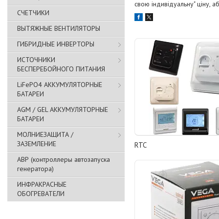
свою індивідуальну" ціну, 
СЧЕТЧИКИ
ВЫТЯЖНЫЕ ВЕНТИЛЯТОРЫ
ГИБРИДНЫЕ ИНВЕРТОРЫ
ИСТОЧНИКИ
БЕСПЕРЕБОЙНОГО ПИТАНИЯ
LiFePO4 АККУМУЛЯТОРНЫЕ
БАТАРЕИ
AGM / GEL АККУМУЛЯТОРНЫЕ
БАТАРЕИ
МОЛНИЕЗАЩИТА /
ЗАЗЕМЛЕНИЕ
RTC
АВР (контроллеры автозапуска
генератора)
ИНФРАКРАСНЫЕ
ОБОГРЕВАТЕЛИ