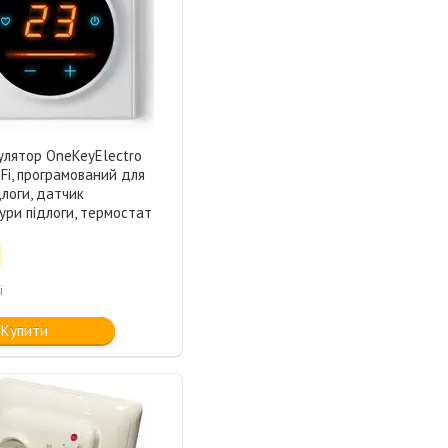
улятор OneKeyElectro
Fi, програмований для
длоги, датчик
ри підлоги, термостат
і
Купити