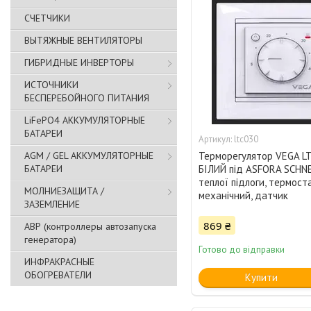
СЧЕТЧИКИ
ВЫТЯЖНЫЕ ВЕНТИЛЯТОРЫ
ГИБРИДНЫЕ ИНВЕРТОРЫ
ИСТОЧНИКИ
БЕСПЕРЕБОЙНОГО ПИТАНИЯ
LiFePO4 АККУМУЛЯТОРНЫЕ
БАТАРЕИ
ltc030
AGM / GEL АККУМУЛЯТОРНЫЕ
Терморегулятор VEGA LT
БАТАРЕИ
БІЛИЙ під ASFORA SCHNE
теплої підлоги, термост
МОЛНИЕЗАЩИТА /
механічний, датчик
ЗАЗЕМЛЕНИЕ
869 ₴
АВР (контроллеры автозапуска
генератора)
Готово до відправки
ИНФРАКРАСНЫЕ
ОБОГРЕВАТЕЛИ
Купити