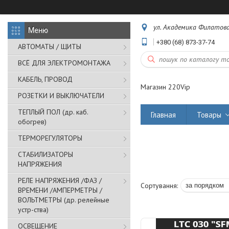
ул. Академика Филатова,
+380 (68) 873-37-74
АВТОМАТЫ / ЩИТЫ
ВСЁ ДЛЯ ЭЛЕКТРОМОНТАЖА
КАБЕЛЬ, ПРОВОД
Магазин 220Vip
РОЗЕТКИ И ВЫКЛЮЧАТЕЛИ
ТЕПЛЫЙ ПОЛ (др. каб.
Главная
Товары
обогрев)
ТЕРМОРЕГУЛЯТОРЫ
СТАБИЛИЗАТОРЫ
НАПРЯЖЕНИЯ
РЕЛЕ НАПРЯЖЕНИЯ /ФАЗ /
ВРЕМЕНИ /АМПЕРМЕТРЫ /
ВОЛЬТМЕТРЫ (др. релейные
устр-ства)
ОСВЕЩЕНИЕ