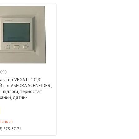
c090
улятор VEGA LTC 090
 під ASFORA SCHNEIDER,
ї підлоги, термостат
ваний, датчик
явності
8) 873-37-74