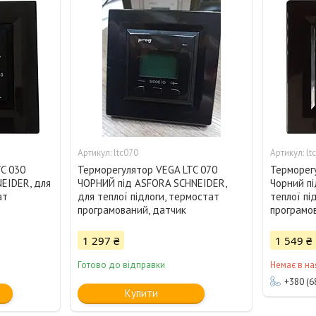
ltc070
lt
C 030
Терморегулятор VEGA LTC 070
Терморег
EIDER, для
ЧОРНИЙ під ASFORA SCHNEIDER,
Чорний п
ат
для теплої підлоги, термостат
теплої пі
програмований, датчик
програмо
1 297 ₴
1 549 ₴
Готово до відправки
Немає в на
+380 (6
Купити