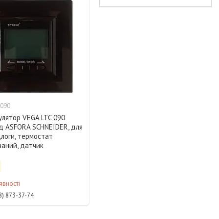
c090
улятор VEGA LTC 090
ід ASFORA SCHNEIDER, для
длоги, термостат
ваний, датчик
явності
8) 873-37-74