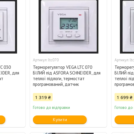
ltc070
lt
C 030
Терморегулятор VEGA LTC 070
Терморег
IDER, для
БІЛИЙ під ASFORA SCHNEIDER, для
БІЛИЙ пі
ат
теплої підлоги, термостат
теплої пі
програмований, датчик
програмо
1 319 ₴
1 699 ₴
Готово до відправки
Готово до
Купити