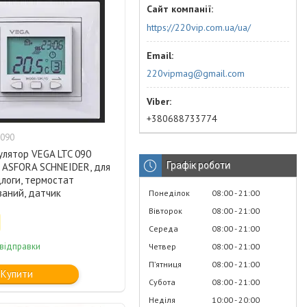
https://220vip.com.ua/ua/
220vipmag@gmail.com
+380688733774
c090
улятор VEGA LTC 090
Графік роботи
д ASFORA SCHNEIDER, для
длоги, термостат
ваний, датчик
Понеділок
08:00
21:00
Вівторок
08:00
21:00
Середа
08:00
21:00
 відправки
Четвер
08:00
21:00
Пʼятниця
08:00
21:00
Купити
Субота
08:00
21:00
Неділя
10:00
20:00