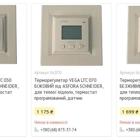
ltc070
lt
C 030
Терморегулятор VEGA LTC 070
Терморег
HNEIDER,
БІЖОВИЙ під ASFORA SCHNEIDER,
БЕЗЖИВИЙ
мостат
для теплої підлоги, термостат
для тепло
програмований, датчик
програмо
1 175 ₴
1 699 ₴
Немає в наявності
Немає в на
+380 (68) 873-37-74
+380 (6