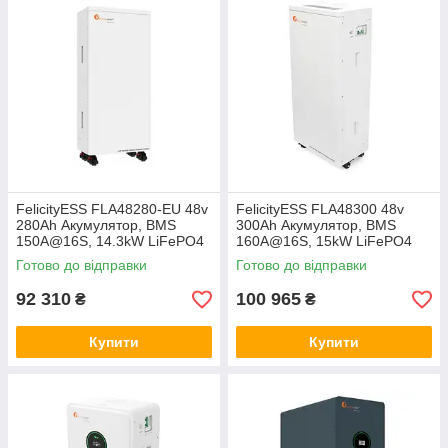
FelicityESS FLA48280-EU 48v
FelicityESS FLA48300 48v
280Ah Акумулятор, BMS
300Ah Акумулятор, BMS
150A@16S, 14.3kW LiFePO4
160A@16S, 15kW LiFePO4
акумуляторна батарея літій-
акумуляторна батарея літій-
Готово до відправки
Готово до відправки
залізо-фосфат, ферум
залізо-фосфат, ферум
92 310
100 965
₴
₴
Купити
Купити