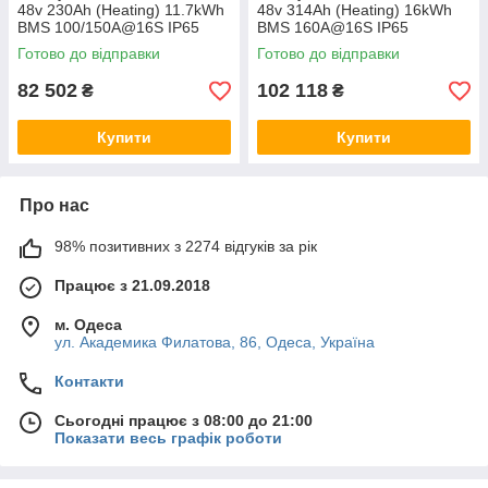
48v 230Ah (Heating) 11.7kWh
48v 314Ah (Heating) 16kWh
BMS 100/150A@16S IP65
BMS 160A@16S IP65
LiFePO4 з підігрівом
LiFePO4 з підігрівом
Готово до відправки
Готово до відправки
акумулятор літій-залізо-
акумулятор батарея літій-
фосфат
залізо-фосфат
82 502
102 118
₴
₴
Купити
Купити
Про нас
98% позитивних з 2274 відгуків за рік
Працює з 21.09.2018
м. Одеса
ул. Академика Филатова, 86, Одеса, Україна
Контакти
Сьогодні працює з 08:00 до 21:00
Показати весь графік роботи