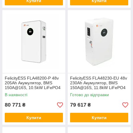
Купити
Купити
FelicityESS FLA48200-P 48v
FelicityESS FLA48230-EU 48v
205Ah Акумулятор, BMS
230Ah Акумулятор, BMS
150A@16S, 10.5kW LiFePO4
150A@16S, 11.8kW LiFePO4
акумуляторна батарея літій-
акумуляторна батарея літій-
В наявності
Готово до відправки
залізо-фосфат, ферум
залізо-фосфат, ферум
80 771
79 617
₴
₴
Купити
Купити