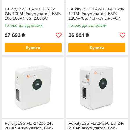
FelicityESS FLA24100WG2
FelicityESS FLA24171-EU 24v
24v 100Ah Аккумулятор, BMS
171Ah Аккумулятор, BMS
100/150A@8S, 2.56kW
120A@8S, 4.37kW LiFePO4
LiFePO4 аккумуляторная
аккумуляторная батарея
Готово до відправки
Готово до відправки
батарея литий-железо-
литий-железо-фосфат,
фосфат, ферум
ферум
27 693
36 924
₴
₴
Купити
Купити
FelicityESS FLA24200 24v
FelicityESS FLA24250-EU 24v
200Ah Аккумулятор, BMS
250Ah Аккумулятор, BMS