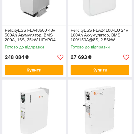
FelicityESS FLA48500 48v
FelicityESS FLA24100-EU 24v
500Ah Акумулятор, BMS
100Ah Аккумулятор, BMS
200A, 16S, 25kW LiFePO4
100/150A@8S, 2.56kW
акумуляторна батарея літій-
LiFePO4 аккумуляторная
Готово до відправки
Готово до відправки
залізо-фосфат, ферум
батарея литий-железо-
фосфат, ферум
248 084
27 693
₴
₴
Купити
Купити