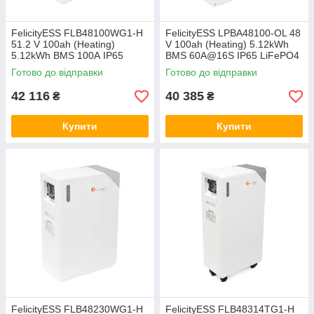
FelicityESS FLB48100WG1-H
FelicityESS LPBA48100-OL 48
51.2 V 100ah (Heating)
V 100ah (Heating) 5.12kWh
5.12kWh BMS 100А IP65
BMS 60A@16S IP65 LiFePO4
LiFePO4 з підігрівом
з підігрівом акумулятор
Готово до відправки
Готово до відправки
акумулятор батарея літій-
батарея літій-залізо-фосфат
залізо-фосфат
42 116
40 385
₴
₴
Купити
Купити
FelicityESS FLB48230WG1-H
FelicityESS FLB48314TG1-H