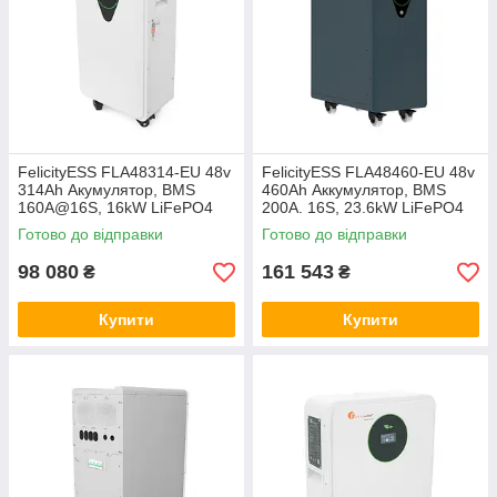
FelicityESS FLA48314-EU 48v
FelicityESS FLA48460-EU 48v
314Ah Акумулятор, BMS
460Ah Аккумулятор, BMS
160A@16S, 16kW LiFePO4
200A. 16S, 23.6kW LiFePO4
акумуляторна батарея літій-
аккумуляторная батарея
Готово до відправки
Готово до відправки
залізо-фосфат, ферум
литий-железо-фосфат,
ферум
98 080
161 543
₴
₴
Купити
Купити