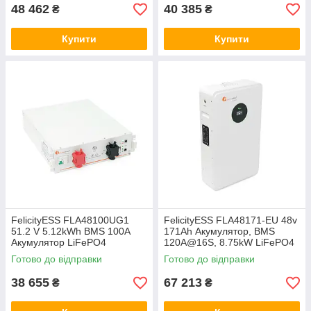
ферум
48 462
40 385
₴
₴
Купити
Купити
FelicityESS FLA48100UG1
FelicityESS FLA48171-EU 48v
51.2 V 5.12kWh BMS 100A
171Ah Акумулятор, BMS
Акумулятор LiFePO4
120A@16S, 8.75kW LiFePO4
акумуляторна батарея літій-
акумуляторна батарея літій-
Готово до відправки
Готово до відправки
залізо-фосфат, ферум
залізо-фосфат, ферум
38 655
67 213
₴
₴