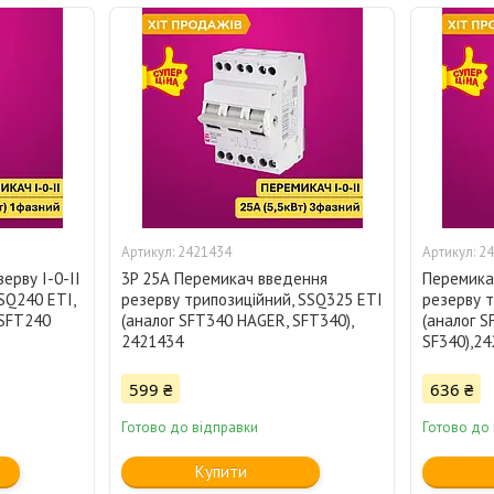
2421434
24
ерву I-0-II
3P 25А Перемикач введення
Перемика
SQ240 ETI,
резерву трипозиційний, SSQ325 ETI
резерву т
 SFT240
(аналог SFT340 HAGER, SFT340),
(аналог S
2421434
SF340),2
599 ₴
636 ₴
Готово до відправки
Готово до
Купити