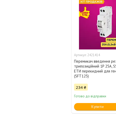
2421414
Перемикач введення рез
трипозиційний 1P 25А, S
ЕТИ перекидний для ге
(SFT125)
234 ₴
Готово до відправки
Купити