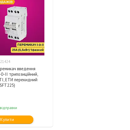
21424
еремикач введення
-0-II трипозиційний,
TI, ЕТИ перекидний
(SFT225)
 відправки
Купити