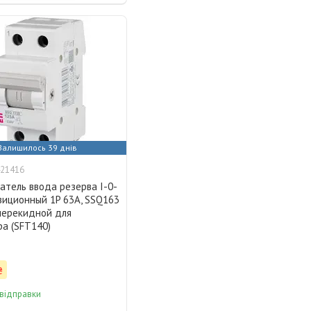
Залишилось 39 днів
21416
атель ввода резерва I-0-
зиционный 1P 63А, SSQ163
 перекидной для
ра (SFT140)
₴
 відправки