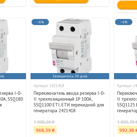
–6%
–6%
нів
Залишилось 39 днів
2421418
24
зерва I-0-
Переключатель ввода резерва I-0-
Переключ
80А, SSQ180
II трехпозиционный 1P 100А,
II трехпо
я
SSQ1100 ETI, ЕТИ перекидной для
SSQ1125 
генератора 2421418
генерато
1 030,20 ₴
1 055,70 
968,39 ₴
992,36 