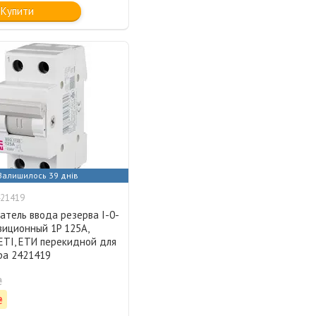
Купити
Залишилось 39 днів
21419
атель ввода резерва I-0-
зиционный 1P 125А,
ETI, ЕТИ перекидной для
ра 2421419
₴
₴