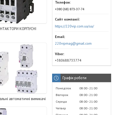
+380 (68) 873-37-74
https://220vip.com.ua/ua/
ОНТАКТОРИ КОРПУСНІ
220vipmag@gmail.com
+380688733774
Графік роботи
Понеділок
08:00
21:00
Вівторок
08:00
21:00
льні автоматичні вимикачі
Середа
08:00
21:00
Четвер
08:00
21:00
Пʼятниця
08:00
21:00