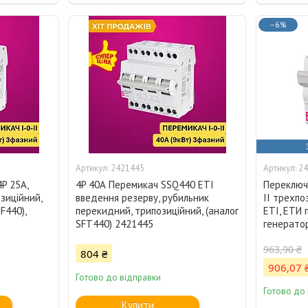
–6%
2421445
24
P 25А,
4P 40А Перемикач SSQ440 ETI
Переключ
зиційний,
введення резерву, рубильник
II трехпо
F440),
перекидний, трипозиційний, (аналог
ETI, ЕТИ
SFT440) 2421445
генерато
963,90 ₴
804 ₴
906,07 
Готово до відправки
Готово до
Купити