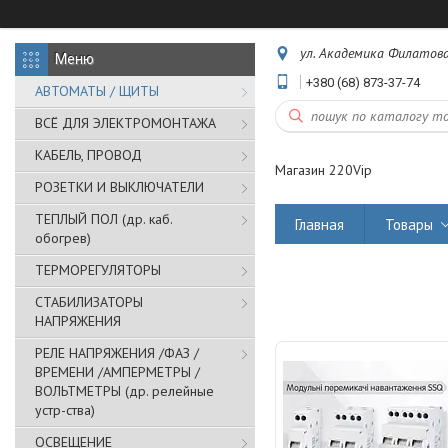
ул. Академика Филатова,
+380 (68) 873-37-74
АВТОМАТЫ / ЩИТЫ
ВСЁ ДЛЯ ЭЛЕКТРОМОНТАЖА
КАБЕЛЬ, ПРОВОД
Магазин 220Vip
РОЗЕТКИ И ВЫКЛЮЧАТЕЛИ
ТЕПЛЫЙ ПОЛ (др. каб.
Главная
Товары
обогрев)
ТЕРМОРЕГУЛЯТОРЫ
СТАБИЛИЗАТОРЫ
НАПРЯЖЕНИЯ
РЕЛЕ НАПРЯЖЕНИЯ /ФАЗ /
ВРЕМЕНИ /АМПЕРМЕТРЫ /
ВОЛЬТМЕТРЫ (др. релейные
устр-ства)
ОСВЕЩЕНИЕ