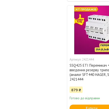
2421444
SSQ425 ETI Перемикач 4
введення резерву трипо
(аналог SFT440 HAGER, S
2421444
879 ₴
Готово до відправки
Купити