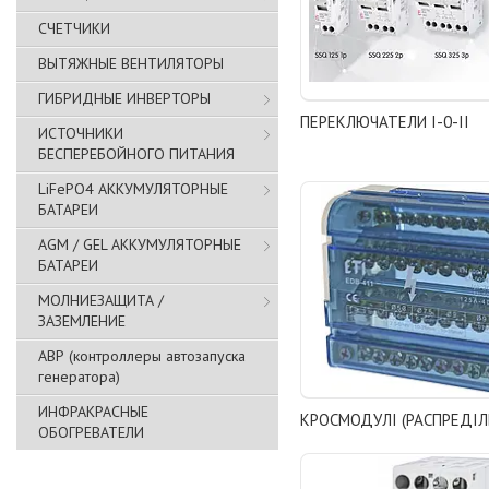
СЧЕТЧИКИ
ВЫТЯЖНЫЕ ВЕНТИЛЯТОРЫ
ГИБРИДНЫЕ ИНВЕРТОРЫ
ПЕРЕКЛЮЧАТЕЛИ I-0-II
ИСТОЧНИКИ
БЕСПЕРЕБОЙНОГО ПИТАНИЯ
LiFePO4 АККУМУЛЯТОРНЫЕ
БАТАРЕИ
AGM / GEL АККУМУЛЯТОРНЫЕ
БАТАРЕИ
МОЛНИЕЗАЩИТА /
ЗАЗЕМЛЕНИЕ
АВР (контроллеры автозапуска
генератора)
ИНФРАКРАСНЫЕ
КРОСМОДУЛІ (РАСПРЕДІЛ
ОБОГРЕВАТЕЛИ