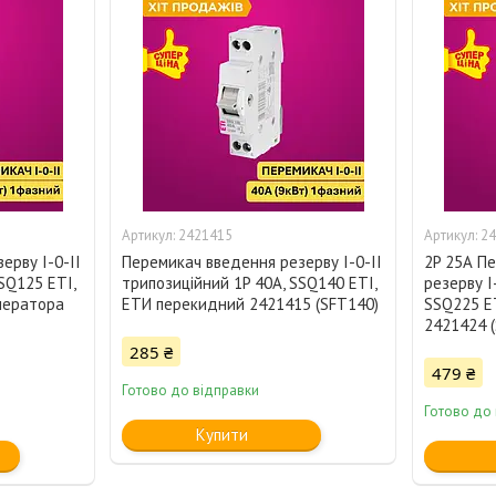
2421415
24
ерву I-0-II
Перемикач введення резерву I-0-II
2P 25А П
SQ125 ETI,
трипозиційний 1P 40А, SSQ140 ETI,
резерву I
нератора
ЕТИ перекидний 2421415 (SFT140)
SSQ225 E
2421424 
285 ₴
479 ₴
Готово до відправки
Готово до
Купити