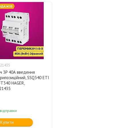
21435
ч 3P 40А введення
рипозиційний, SSQ340 ETI
FT340 HAGER,
421435
 відправки
Купити