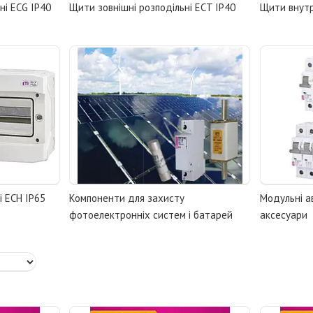
ні ECG IP40
Щити зовнішні розподільні ECT IP40
Щити внутр
і ECH IP65
Компоненти для захисту
Модульні а
фотоелектронніх систем і батарей
аксесуари