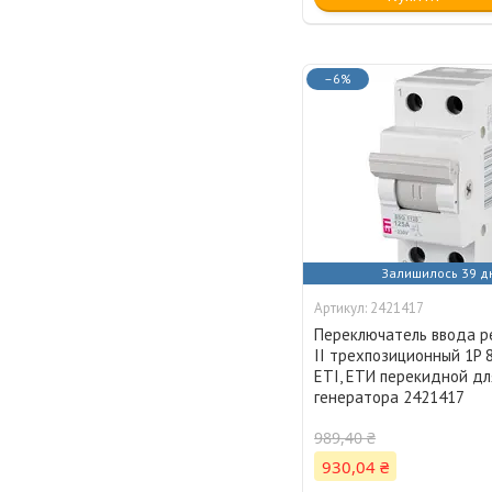
–6%
Залишилось 39 д
2421417
Переключатель ввода ре
II трехпозиционный 1P 
ETI, ЕТИ перекидной дл
генератора 2421417
989,40 ₴
930,04 ₴