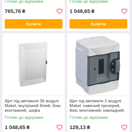
Готово до відправки
Готово до відправки
765,76
1 048,65
₴
₴
Купити
Купити
Щит під автомати 36 модулі
Щит під автомати 2 модулі
Makel, внутрішній білий, бокс
Makel, навісний прозорий,
монтажний, шафа
бокс монтажний, накладний,
розподільна врізна, Макел
зовнішній, настінний Макел
Готово до відправки
Готово до відправки
1 048,65
129,13
₴
₴