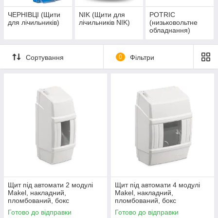
ЧЕРНІВЦІ (Щити
NIK (Щити для
POTRIC
для лічильників)
лічильників NIK)
(низьковольтне
обладнання)
Сортування
0
Фільтри
Щит під автомати 2 модулі
Щит під автомати 4 модулі
Makel, накладний,
Makel, накладний,
пломбований, бокс
пломбований, бокс
монтажний, шафа
монтажний, шафа
Готово до відправки
Готово до відправки
розподільна, Макел
розподільна, Макел