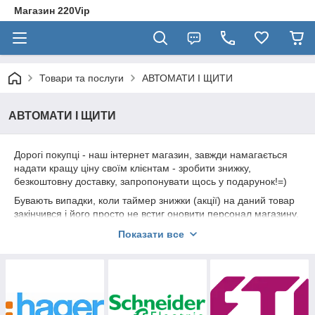
Магазин 220Vip
Товари та послуги
АВТОМАТИ І ЩИТИ
АВТОМАТИ І ЩИТИ
Дорогі покупці - наш інтернет магазин, завжди намагається
надати кращу ціну своїм клієнтам - зробити знижку,
безкоштовну доставку, запропонувати щось у подарунок!=)
Бувають випадки, коли таймер знижки (акції) на даний товар
закінчився і його просто не встиг оновити персонал магазину,
і поточна ціна починає кусатися!
Показати все
Переконливе прохання - якщо Ви збираєтеся зробити
покупку даного товару не у нас, зателефонуйте нам і раніше
- дізнайтеся свою індивідуальну" ціну, або
ДОДАТКОВУ
ЗНИЖКУ
=)