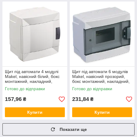
Щит під автомати 4 модулі
Щит під автомати 6 модулів
Makel, навісний білий, бокс
Makel, навісний прозорий,
монтажний, накладний,
бокс монтажний, накладний,
зовнішній, настінний Макел
зовнішній, настінний Макел
Готово до відправки
Готово до відправки
157,96
231,84
₴
₴
Купити
Купити
Показати ще