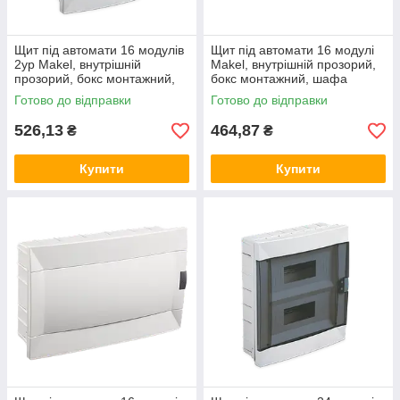
Щит під автомати 16 модулів
Щит під автомати 16 модулі
2ур Makel, внутрішній
Makel, внутрішній прозорий,
прозорий, бокс монтажний,
бокс монтажний, шафа
шафа розподільна врізна
розподільна врізна Макел
Готово до відправки
Готово до відправки
526,13
464,87
₴
₴
Купити
Купити