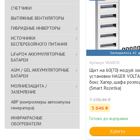
СЧЕТЧИКИ
ВЫТЯЖНЫЕ ВЕНТИЛЯТОРЫ
ГИБРИДНЫЕ ИНВЕРТОРЫ
ИСТОЧНИКИ
БЕСПЕРЕБОЙНОГО ПИТАНИЯ
Залишилось 42 д
LiFePO4 АККУМУЛЯТОРНЫЕ
БАТАРЕИ
VA60CN
AGM / GEL АККУМУЛЯТОРНЫЕ
Щит на 60(70) модулі зо
БАТАРЕИ
установки HAGER VOLTA
бокс Хагер, шафа розпо
МОЛНИЕЗАЩИТА /
(Smart Rozetka)
ЗАЗЕМЛЕНИЕ
7 238,46 ₴
АВР (контроллеры автозапуска
5 646 ₴
генератора)
ИНФРАКРАСНЫЕ
Готово до відправки
ОБОГРЕВАТЕЛИ
Купити