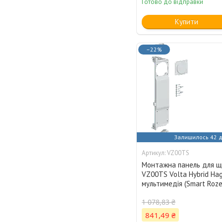
Готово до відправки
Купити
–22%
Залишилось 42 д
VZ00TS
Монтажна панель для щ
VZ00TS Volta Hybrid Hag
мультимедія (Smart Roze
1 078,83 ₴
841,49 ₴