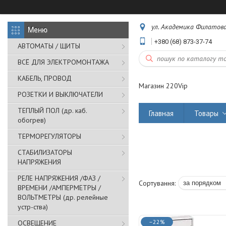
ул. Академика Филатова,
+380 (68) 873-37-74
АВТОМАТЫ / ЩИТЫ
ВСЁ ДЛЯ ЭЛЕКТРОМОНТАЖА
КАБЕЛЬ, ПРОВОД
Магазин 220Vip
РОЗЕТКИ И ВЫКЛЮЧАТЕЛИ
ТЕПЛЫЙ ПОЛ (др. каб.
Главная
Товары
обогрев)
ТЕРМОРЕГУЛЯТОРЫ
СТАБИЛИЗАТОРЫ
НАПРЯЖЕНИЯ
РЕЛЕ НАПРЯЖЕНИЯ /ФАЗ /
ВРЕМЕНИ /АМПЕРМЕТРЫ /
ВОЛЬТМЕТРЫ (др. релейные
устр-ства)
–22%
ОСВЕЩЕНИЕ