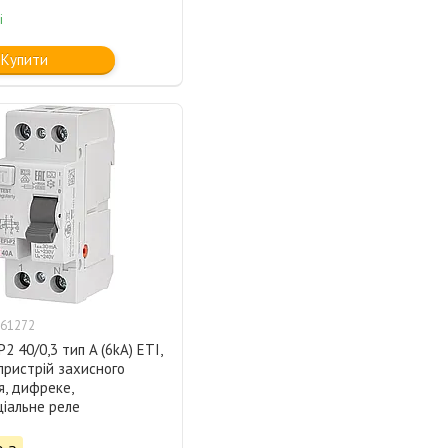
і
Купити
61272
2 40/0,3 тип A (6kA) ETI,
пристрій захисного
я, дифреке,
іальне реле