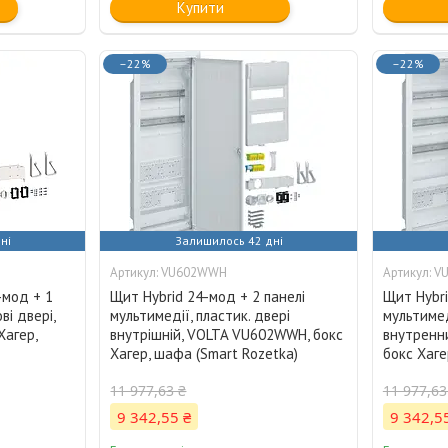
Купити
–22%
–22%
ні
Залишилось 42 дні
VU602WWH
V
6-мод + 1
Щит Hybrid 24-мод + 2 панелі
Щит Hybri
ві двері,
мультимедії, пластик. двері
мультимед
Хагер,
внутрішній, VOLTA VU602WWH, бокс
внутренн
Хагер, шафа (Smart Rozetka)
бокс Хаге
11 977,63 ₴
11 977,63
9 342,55 ₴
9 342,5