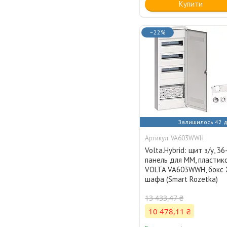
Купити
–22%
Залишилось 42 д
VA603WWH
Volta.Hybrid: щит з/у, 3
панель для ММ, пластико
VOLTA VA603WWH, бокс 
шафа (Smart Rozetka)
13 433,47 ₴
10 478,11 ₴