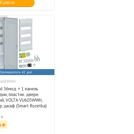
Купити
Залишилось 42 дні
U603WWH
d 36мод + 1 панель
ии, пластик. двери
ий, VOLTA VU603WWH,
р, шкаф (Smart Rozetka)
 ₴
5 ₴