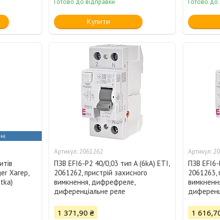
Готово до відправки
Готово до
Купити
ні
2061262
20
итів
ПЗВ EFI6-P2 40/0,03 тип A (6kA) ETI,
ПЗВ EFI6-
er Хагер,
2061262, пристрій захисного
2061263, 
tka)
вимкнення, дифрефреле,
вимкненн
диференціальне реле
диференц
1 371,90 ₴
1 616,7