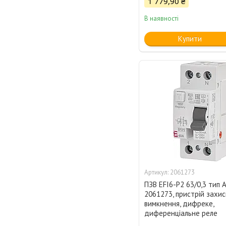
1 779,90 ₴
В наявності
Купити
2061273
ПЗВ EFI6-P2 63/0,3 тип A
2061273, пристрій захис
вимкнення, дифреке,
диференціальне реле