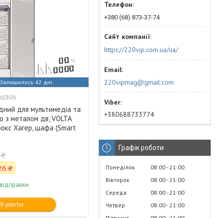
+380 (68) 873-37-74
https://220vip.com.ua/ua/
220vipmag@gmail.com
Залишилось 42 дні
A60NW
дний для мультимедіа та
+380688733774
н/о з металом дв, VOLTA
окс Хагер, шафа (Smart
Графік роботи
 ₴
26 ₴
Понеділок
08:00
21:00
Вівторок
08:00
21:00
 відправки
Середа
08:00
21:00
Купити
Четвер
08:00
21:00
Пʼятниця
08:00
21:00