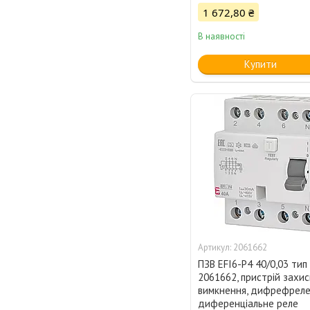
1 672,80 ₴
В наявності
Купити
2061662
ПЗВ EFI6-P4 40/0,03 тип 
2061662, пристрій захис
вимкнення, дифрефреле
диференціальне реле