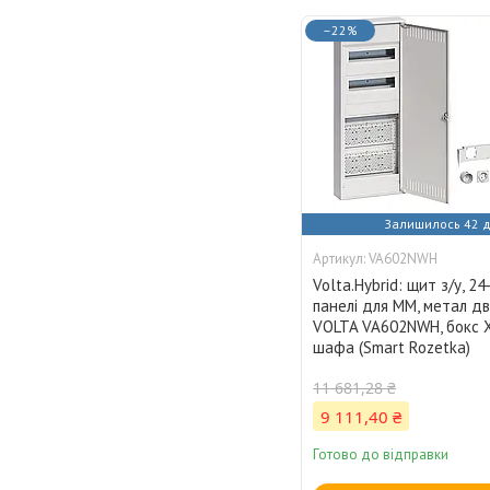
–22%
Залишилось 42 д
VA602NWH
Volta.Hybrid: щит з/у, 2
панелі для ММ, метал дв
VOLTA VA602NWH, бокс Х
шафа (Smart Rozetka)
11 681,28 ₴
9 111,40 ₴
Готово до відправки