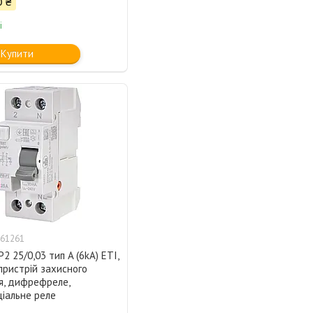
0 ₴
і
Купити
61261
P2 25/0,03 тип A (6kA) ETI,
пристрій захисного
я, дифрефреле,
іальне реле