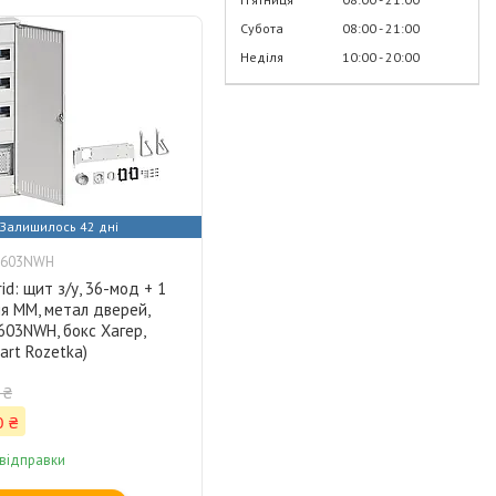
Субота
08:00
21:00
Неділя
10:00
20:00
Залишилось 42 дні
A603NWH
id: щит з/у, 36-мод + 1
я ММ, метал дверей,
603NWH, бокс Хагер,
rt Rozetka)
 ₴
0 ₴
 відправки