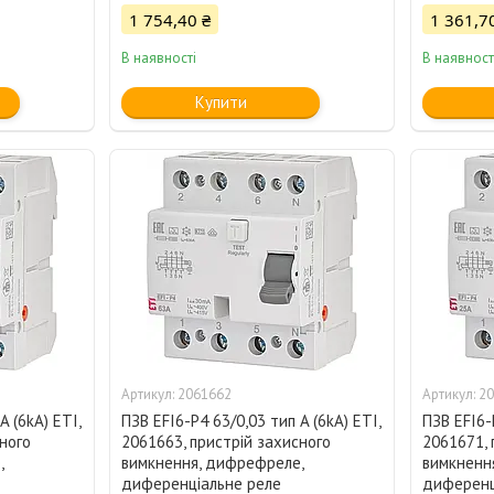
1 754,40 ₴
1 361,7
В наявності
В наявност
Купити
2061662
20
A (6kA) ETI,
ПЗВ EFI6-P4 63/0,03 тип A (6kA) ETI,
ПЗВ EFI6-P
ного
2061663, пристрій захисного
2061671, 
,
вимкнення, дифрефреле,
вимкненн
диференціальне реле
диференц