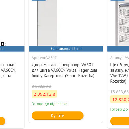
ні
Залишилось 42 дні
VA60T
V
внішньої
Двері металеві непрозорі VA60T
Щит 5-ря
 VA60CN,
для щита VA60CN Volta Hager, для
зв'язку, 
дільна
боксу Хагер, щит (Smart Rozetka)
VA60NW, б
Rozetka)
2 682,20 ₴
15 833,66
2 092,12 ₴
12 350,
Готово до відправки
Готово до
Купити