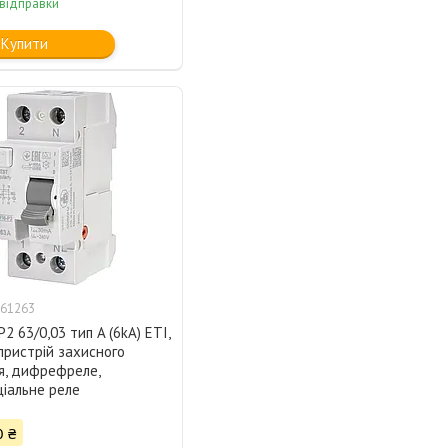
 відправки
Купити
61263
P2 63/0,03 тип A (6kA) ETI,
пристрій захисного
я, дифрефреле,
іальне реле
0 ₴