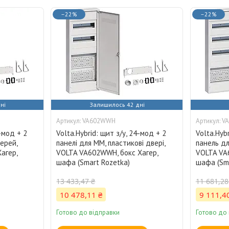
–22%
–22%
ні
Залишилось 42 дні
VA602WWH
V
4-мод + 2
Volta.Hybrid: щит з/у, 24-мод + 2
Volta.Hybr
ерей,
панелі для ММ, пластикові двері,
панель дл
агер,
VOLTA VA602WWH, бокс Хагер,
VOLTA VA
шафа (Smart Rozetka)
шафа (Sma
13 433,47 ₴
11 681,28
10 478,11 ₴
9 111,4
Готово до відправки
Готово до