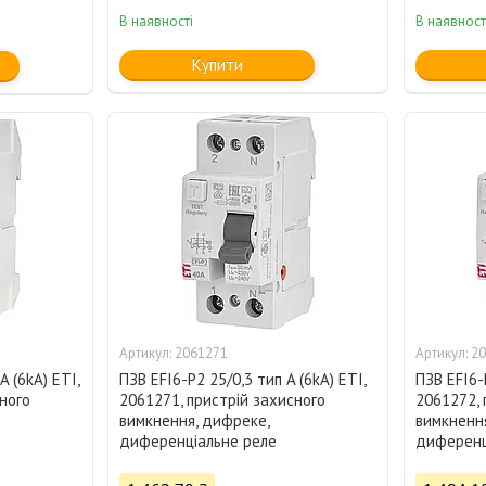
В наявності
В наявност
Купити
2061271
20
A (6kA) ETI,
ПЗВ EFI6-P2 25/0,3 тип A (6kA) ETI,
ПЗВ EFI6-P
ного
2061271, пристрій захисного
2061272, 
вимкнення, дифреке,
вимкненн
диференціальне реле
диференц