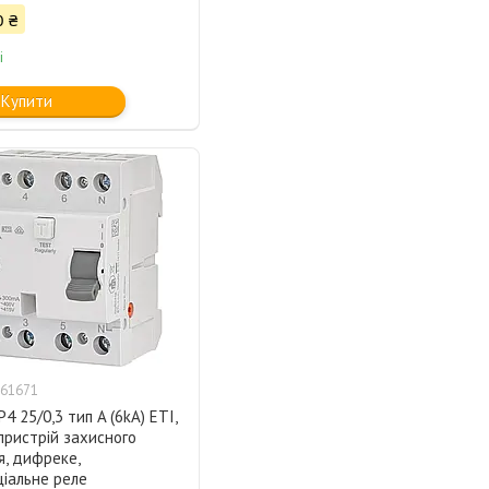
0 ₴
і
Купити
61671
4 25/0,3 тип A (6kA) ETI,
пристрій захисного
я, дифреке,
іальне реле