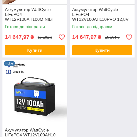
Аккумулятор WattCycle
Аккумулятор WattCycle
LiFePO4
LiFePO4
WT12V100AH100MINIBT
WT12V100AH110PRO 12,8V
Bluetooth 12,8V 100Ah,
100Ah, 1,28kWh,
Готово до відправки
Готово до відправки
1,28kWh, BMS50A@4S,
BMS110A@4S, батарея
батарея литий-железо-
литий-железо-фосфатная
14 647,97
14 647,97
₴
₴
15 101 ₴
15 101 ₴
фосфатная
Купити
Купити
–3%
Акумулятор WattCycle
LiFePO4 WT12V100AH10