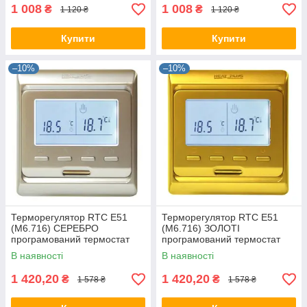
1 008
1 008
₴
₴
1 120 ₴
1 120 ₴
Купити
Купити
–10%
–10%
Терморегулятор RTC E51
Терморегулятор RTC E51
(M6.716) СЕРЕБРО
(M6.716) ЗОЛОТІ
програмований термостат
програмований термостат
для теплої підлоги, датчик
для теплої підлоги, датчик
В наявності
В наявності
температури
температури
1 420,20
1 420,20
₴
₴
1 578 ₴
1 578 ₴