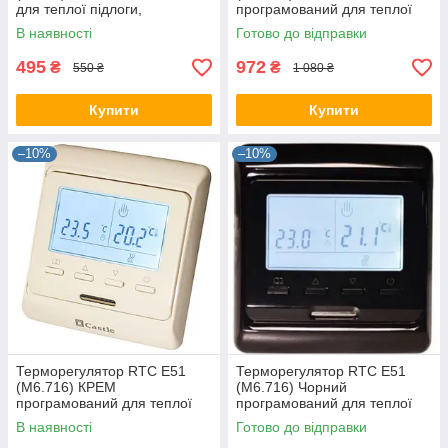
для теплої підлоги,
програмований для теплої
термостат, датчик
підлоги, термостат, датчик
В наявності
Готово до відправки
температури
температури
495
972
₴
₴
550 ₴
1 080 ₴
Купити
Купити
–10%
–10%
Терморегулятор RTC E51
Терморегулятор RTC E51
(М6.716) КРЕМ
(М6.716) Чорний
програмований для теплої
програмований для теплої
підлоги, термостат, датчик
підлоги, термостат, датчик
В наявності
Готово до відправки
температури
температури