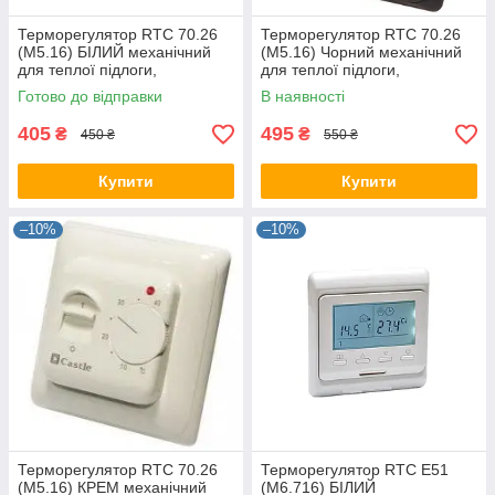
Терморегулятор RTC 70.26
Терморегулятор RTC 70.26
(M5.16) БІЛИЙ механічний
(M5.16) Чорний механічний
для теплої підлоги,
для теплої підлоги,
термостат, датчик
термостат, датчик
Готово до відправки
В наявності
температури
температури
405
495
₴
₴
450 ₴
550 ₴
Купити
Купити
–10%
–10%
Терморегулятор RTC 70.26
Терморегулятор RTC E51
(M5.16) КРЕМ механічний
(М6.716) БІЛИЙ