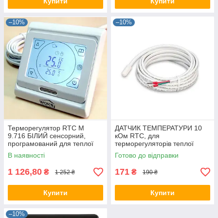
Купити
Купити
–10%
–10%
Терморегулятор RTC М
ДАТЧИК ТЕМПЕРАТУРИ 10
9.716 БІЛИЙ сенсорний,
кOм RTC, для
програмований для теплої
терморегуляторів теплої
підлоги, термостат, датчик
підлоги
В наявності
Готово до відправки
температури
1 126,80
171
₴
₴
1 252 ₴
190 ₴
Купити
Купити
–10%