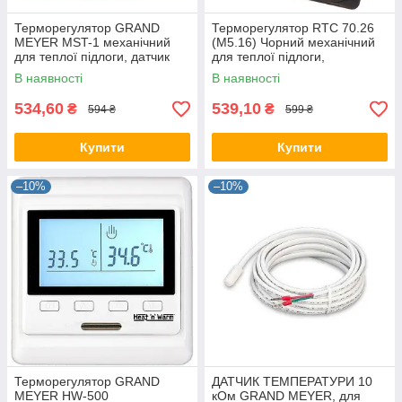
Терморегулятор GRAND
Терморегулятор RTC 70.26
MEYER MST-1 механічний
(M5.16) Чорний механічний
для теплої підлоги, датчик
для теплої підлоги,
температури підлоги,
термостат, датчик
В наявності
В наявності
термостат Гренд Меєр
температури (gm)
534,60
539,10
₴
₴
594 ₴
599 ₴
Купити
Купити
–10%
–10%
Терморегулятор GRAND
ДАТЧИК ТЕМПЕРАТУРИ 10
MEYER HW-500
кOм GRAND MEYER, для