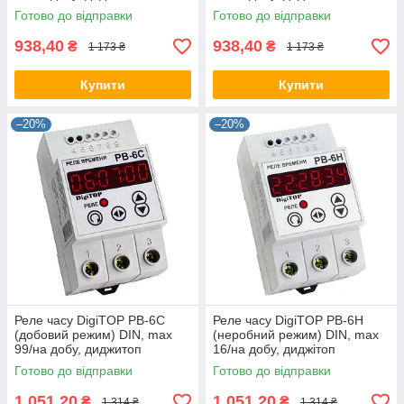
Готово до відправки
Готово до відправки
938,40
938,40
₴
₴
1 173 ₴
1 173 ₴
Купити
Купити
–20%
–20%
Реле часу DigiTOP РВ-6С
Реле часу DigiTOP РВ-6Н
(добовий режим) DIN, max
(неробний режим) DIN, max
99/на добу, диджитоп
16/на добу, диджітоп
Готово до відправки
Готово до відправки
1 051,20
1 051,20
₴
₴
1 314 ₴
1 314 ₴