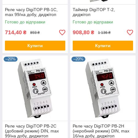
Реле часу DigiTOP РВ-1С,
Таймер DigiTOP Т-2,
max 99/на добу, диджітоп
диджітоп
Готово до відправки
Готово до відправки
714,40
908,80
₴
₴
893 ₴
1 136 ₴
Купити
Купити
–20%
–20%
Реле часу DigiTOP РВ-2С
Реле часу DigiTOP РВ-2Н
(добовий режим) DIN, max
(неробний режим) DIN, max
99/на добу, диджитоп
16/на добу, диджітоп