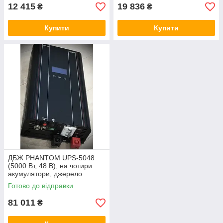
12 415
19 836
₴
₴
Купити
Купити
ДБЖ PHANTOM UPS-5048
(5000 Вт, 48 В), на чотири
акумулятори, джерело
безперебійного живлення
Готово до відправки
81 011
₴