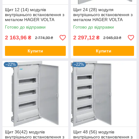
Щит 12 (14) модулів
Щит 24 (28) модуля
внутрішнього встановлення з
внутрішнього встановлення з
металом HAGER VOLTA
металом HAGER VOLTA
VU12UA, бокс Хагер, шафа
VU24UA, бокс Хагер, шафа
Готово до відправки
Готово до відправки
розподільна
розподільна
2 163,96
2 297,12
₴
₴
2 774,30 ₴
2 945,03 ₴
Купити
Купити
–22%
–22%
Щит 36(42) модулів
Щит 48 (56) модулів
внутрішнього встановлення з
внутрішнього встановлення з