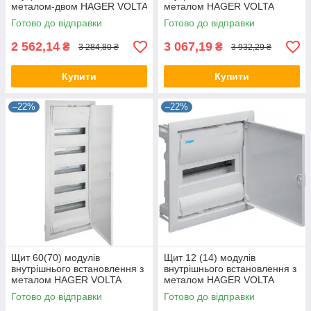
металом-двом HAGER VOLTA
металом HAGER VOLTA
VU36UA, бокс Хагер, шафа
VU48UA, бокс Хагер, шафа
Готово до відправки
Готово до відправки
розподільна
розподільна
2 562,14
3 067,19
₴
₴
3 284,80 ₴
3 932,29 ₴
Купити
Купити
–22%
–22%
Щит 60(70) модулів
Щит 12 (14) модулів
внутрішнього встановлення з
внутрішнього встановлення з
металом HAGER VOLTA
металом HAGER VOLTA
VU60UA, бокс Хагер, шафа
VU12UA, бокс Хагер, шафа
Готово до відправки
Готово до відправки
розподільна
(Smart Rozetka)