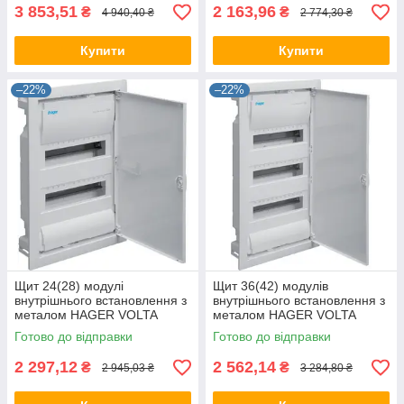
3 853,51
2 163,96
₴
₴
4 940,40 ₴
2 774,30 ₴
Купити
Купити
–22%
–22%
Щит 24(28) модулі
Щит 36(42) модулів
внутрішнього встановлення з
внутрішнього встановлення з
металом HAGER VOLTA
металом HAGER VOLTA
VU24UA, бокс Хагер, шафа
VU36UA, бокс Хагер, шафа
Готово до відправки
Готово до відправки
(Smart Rozetka)
(Smart Rozetka)
2 297,12
2 562,14
₴
₴
2 945,03 ₴
3 284,80 ₴