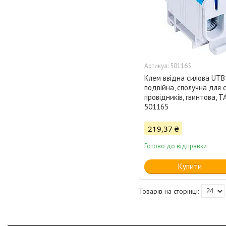
501165
Клем ввідна силова UTB
подвійна, сполучна для 
провідників, гвинтова, T
501165
219,37 ₴
Готово до відправки
Купити