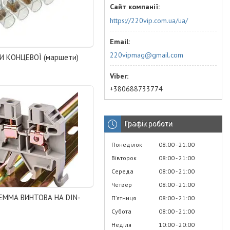
https://220vip.com.ua/ua/
220vipmag@gmail.com
 КОНЦЕВОЇ (маршети)
+380688733774
Графік роботи
Понеділок
08:00
21:00
Вівторок
08:00
21:00
Середа
08:00
21:00
Четвер
08:00
21:00
ЛЕММА ВИНТОВА НА DIN-
Пʼятниця
08:00
21:00
Субота
08:00
21:00
Неділя
10:00
20:00