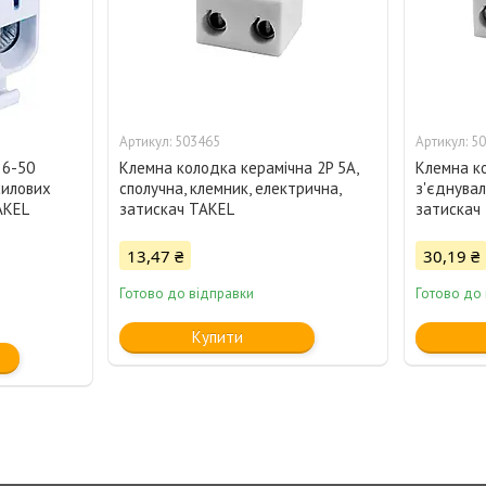
503465
50
 6-50
Клемна колодка керамічна 2P 5A,
Клемна ко
силових
сполучна, клемник, електрична,
з'єднувал
AKEL
затискач TAKEL
затискач
13,47 ₴
30,19 ₴
Готово до відправки
Готово до
Купити