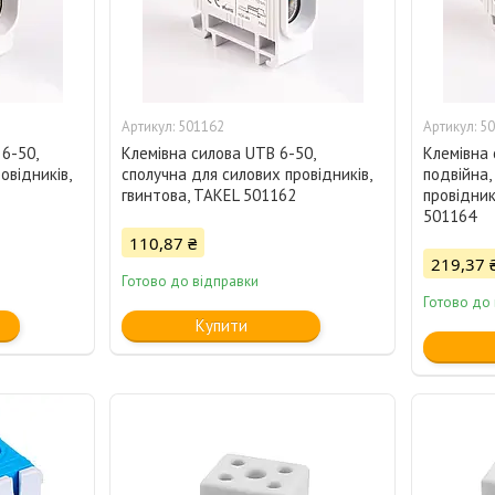
501162
50
6-50,
Клемівна силова UTB 6-50,
Клемівна 
овідників,
сполучна для силових провідників,
подвійна,
гвинтова, TAKEL 501162
провідник
501164
110,87 ₴
219,37 
Готово до відправки
Готово до
Купити