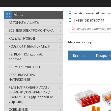
ул. Академика Филатова,
+380 (68) 873-37-74
АВТОМАТЫ / ЩИТЫ
ВСЁ ДЛЯ ЭЛЕКТРОМОНТАЖА
КАБЕЛЬ, ПРОВОД
Магазин 220Vip
РОЗЕТКИ И ВЫКЛЮЧАТЕЛИ
ТЕПЛЫЙ ПОЛ (др. каб.
Главная
Товары
обогрев)
ТЕРМОРЕГУЛЯТОРЫ
СТАБИЛИЗАТОРЫ
НАПРЯЖЕНИЯ
РЕЛЕ НАПРЯЖЕНИЯ /ФАЗ /
ВРЕМЕНИ /АМПЕРМЕТРЫ /
ВОЛЬТМЕТРЫ (др. релейные
устр-ства)
ОСВЕЩЕНИЕ