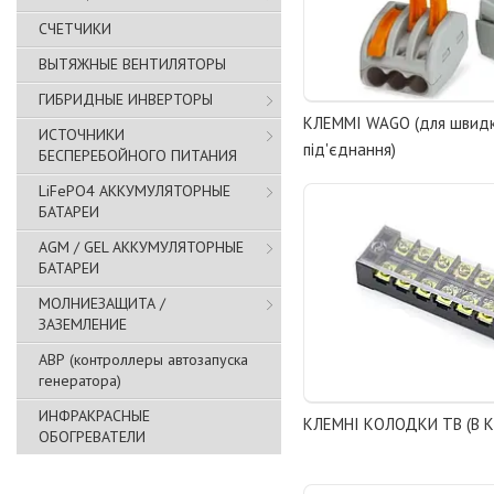
СЧЕТЧИКИ
ВЫТЯЖНЫЕ ВЕНТИЛЯТОРЫ
ГИБРИДНЫЕ ИНВЕРТОРЫ
КЛЕММІ WAGO (для швид
ИСТОЧНИКИ
під'єднання)
БЕСПЕРЕБОЙНОГО ПИТАНИЯ
LiFePO4 АККУМУЛЯТОРНЫЕ
БАТАРЕИ
AGM / GEL АККУМУЛЯТОРНЫЕ
БАТАРЕИ
МОЛНИЕЗАЩИТА /
ЗАЗЕМЛЕНИЕ
АВР (контроллеры автозапуска
генератора)
ИНФРАКРАСНЫЕ
КЛЕМНІ КОЛОДКИ TB (В 
ОБОГРЕВАТЕЛИ