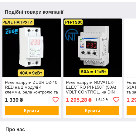
Подібні товари компанії
Реле напруги ZUBR D2-40
Реле напруги NOVATEK-
Реле
RED на 2 модулі 4
ELECTRO РН-150Т (50А)
63A 
клемми, реле контролю та
VOLT CONTROL, на DIN
та з
захисту від перенапруги
контролю та захисту від
напр
1 339
1 295,28
1 2
₴
₴
1 542 ₴
ЗУБР, відсікач
перенапруги Новатек, на
відс
дін рейку.
Купити
Купити
Про нас