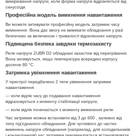
вимірювання напруги, коли форма напруги відрізняється від
синусоїди.
Професійна модель вимкнення навантаження
Ви можете активувати професійну модель затримки часу
вимкнення. Вона дає змогу не вимикати обладнання у разі
безпечних за величиною і тривалості відхиленнях напруги.
Підвищена безпека завдяки термозахисту
Реле напруги ZUBR D2 обладнані захистом від перегрівання.
Вона активується, якщо температура всередині корпусу
досягне 80 °С.
Затримка увімкнення навантаження
У пристрої передбачено 2 типи увімкнення затримки
навантаження:
— коли відлік часу до подавання навантаження
відраховується з моменту стабілізації напруги;
— коли відлік починається з моменту вимкнення реле.
Час затримки можна встановити від 3 до 600 , залежно від
типу під'єднаного обладнання. Для чутливого до частих
вимкнень напруги обладнання (наприклад, для холодильників
і кондиціонерів) час затримки рекомендується встановлювати