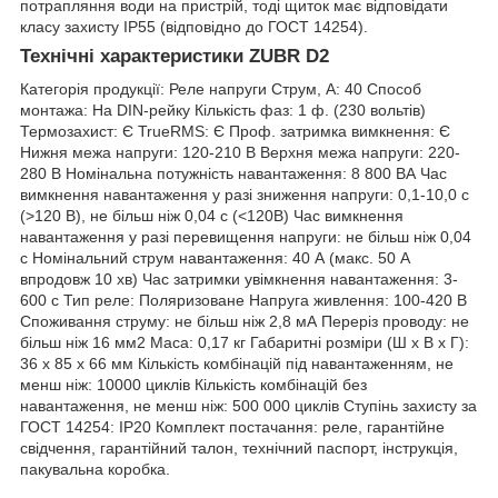
потрапляння води на пристрій, тоді щиток має відповідати
класу захисту IP55 (відповідно до ГОСТ 14254).
Технічні характеристики ZUBR D2
Категорія продукції: Реле напруги Струм, А: 40 Способ
монтажа: На DIN-рейку Кількість фаз: 1 ф. (230 вольтів)
Термозахист: Є TrueRMS: Є Проф. затримка вимкнення: Є
Нижня межа напруги: 120-210 В Верхня межа напруги: 220-
280 В Номінальна потужність навантаження: 8 800 ВА Час
вимкнення навантаження у разі зниження напруги: 0,1-10,0 с
(>120 В), не більш ніж 0,04 с (<120В) Час вимкнення
навантаження у разі перевищення напруги: не більш ніж 0,04
с Номінальний струм навантаження: 40 А (макс. 50 А
впродовж 10 хв) Час затримки увімкнення навантаження: 3-
600 с Тип реле: Поляризоване Напруга живлення: 100-420 В
Споживання струму: не більш ніж 2,8 мА Переріз проводу: не
більш ніж 16 мм2 Маса: 0,17 кг Габаритні розміри (Ш х В х Г):
36 х 85 х 66 мм Кількість комбінацій під навантаженням, не
менш ніж: 10000 циклів Кількість комбінацій без
навантаження, не менш ніж: 500 000 циклів Ступінь захисту за
ГОСТ 14254: IP20 Комплект постачання: реле, гарантійне
свідчення, гарантійний талон, технічний паспорт, інструкція,
пакувальна коробка.