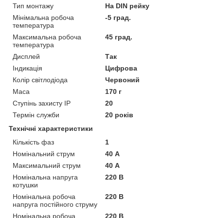
Тип монтажу
На DIN рейку
Мінімальна робоча
-5 град.
температура
Максимальна робоча
45 град.
температура
Дисплей
Так
Індикація
Цифрова
Колір світлодіода
Червоний
Маса
170 г
Ступінь захисту IP
20
Термін служби
20 років
Технічні характеристики
Кількість фаз
1
Номінальний струм
40 А
Максимальний струм
40 А
Номінальна напруга
220 В
котушки
Номінальна робоча
220 В
напруга постійного струму
Номінальна робоча
220 В