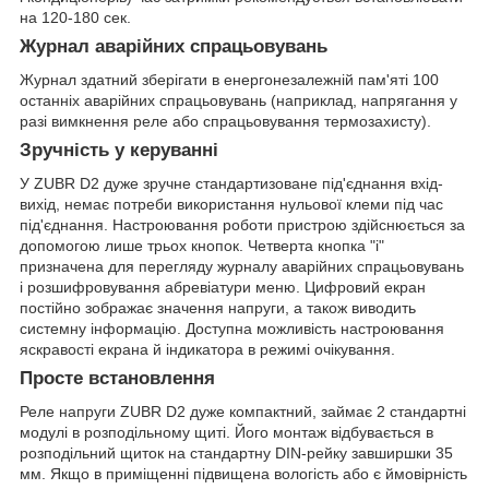
на 120-180 сек.
Журнал аварійних спрацьовувань
Журнал здатний зберігати в енергонезалежній пам'яті 100
останніх аварійних спрацьовувань (наприклад, напрягання у
разі вимкнення реле або спрацьовування термозахисту).
Зручність у керуванні
У ZUBR D2 дуже зручне стандартизоване під'єднання вхід-
вихід, немає потреби використання нульової клеми під час
під'єднання. Настроювання роботи пристрою здійснюється за
допомогою лише трьох кнопок. Четверта кнопка "i"
призначена для перегляду журналу аварійних спрацьовувань
і розшифровування абревіатури меню. Цифровий екран
постійно зображає значення напруги, а також виводить
системну інформацію. Доступна можливість настроювання
яскравості екрана й індикатора в режимі очікування.
Просте встановлення
Реле напруги ZUBR D2 дуже компактний, займає 2 стандартні
модулі в розподільному щиті. Його монтаж відбувається в
розподільний щиток на стандартну DIN-рейку завширшки 35
мм. Якщо в приміщенні підвищена вологість або є ймовірність