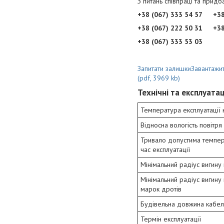
З питань співпраці та прид
+38 (067) 333 54 57
+38
+38 (067) 222 50 31
+38
+38 (067) 333 53 03
Запитати залишки
Завантажит
(pdf, 3969 kb)
Технічні та експлуата
Температура експлуатації
Відносна вологість повітря
Тривало допустима темпера
час експлуатації
Мінімальний радіус вигину
Мінімальний радіус вигину
марок дротів
Будівельна довжина кабел
Термін експлуатації