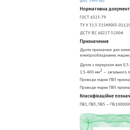
(pdf, 3969 kb)
Нормативна документ
ГОСТ 6323-79
ТУ У 31.3-31549003-011:2
ДСТУ IEС 60227-3:2004
Призначення
Дроти призначені для елект
електрообладнання, машин, м
Дроти з перерізом жил 0,5
2
1,5-400 мм
— загального п
Проводи марки ПВ3 признач
Проводи марки ПВ5 призначе
Класифікаційне позна
ПВ1, ПВ3, ПВ5 — ПБ100000