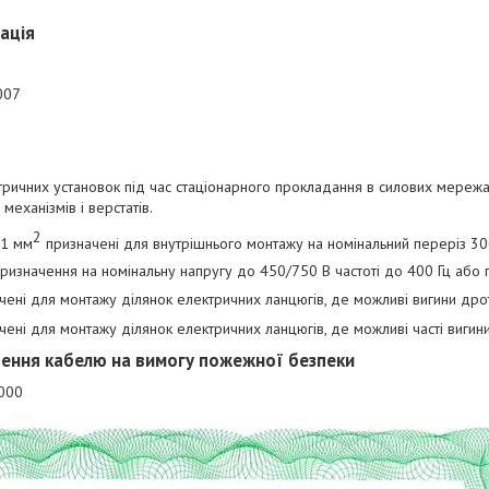
ація
007
ричних установок під час стаціонарного прокладання в силових мережа
еханізмів і верстатів.
2
-1 мм
призначені для внутрішнього монтажу на номінальний переріз 30
ризначення на номінальну напругу до 450/750 В частоті до 400 Гц або п
ені для монтажу ділянок електричних ланцюгів, де можливі вигини дро
ні для монтажу ділянок електричних ланцюгів, де можливі часті вигин
чення кабелю на вимогу пожежної безпеки
000