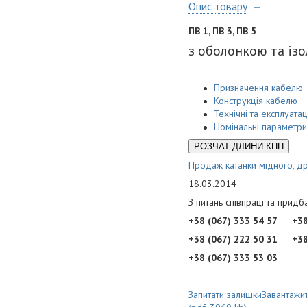
Опис товару
ПВ 1, ПВ 3, ПВ 5
з оболонкою та ізо
Призначення кабелю
Конструкція кабелю
Технічні та експлуата
Номінальні параметри
РОЗЧАТ ДЛИНИ КПП
Продаж катанки мідного, др
18.03.2014
З питань співпраці та прид
+38 (067) 333 54 57
+38
+38 (067) 222 50 31
+38
+38 (067) 333 53 03
Запитати залишки
Завантажит