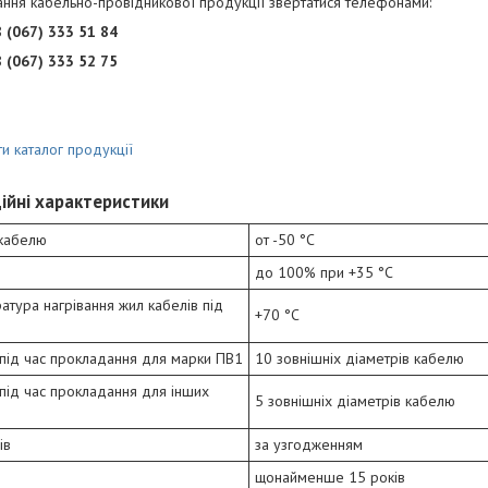
бання кабельно-провідникової продукції звертатися телефонами:
 (067) 333 51 84
 (067) 333 52 75
и каталог продукції
ційні характеристики
 кабелю
от -50 °С
до 100% при +35 °С
тура нагрівання жил кабелів під
+70 °С
 під час прокладання для марки ПВ1
10 зовнішніх діаметрів кабелю
 під час прокладання для інших
5 зовнішніх діаметрів кабелю
ів
за узгодженням
щонайменше 15 років