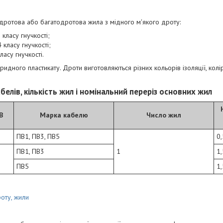
ротова або багатодротова жила з мідного м'якого дроту:
 класу гнучкості;
 класу гнучкості;
ласу гнучкості.
оридного пластикату. Дроти виготовляються різних кольорів ізоляції, колі
белів, кількість жил і номінальний переріз основних жил
В
Марка кабелю
Число жил
ПВ1, ПВ3, ПВ5
0,
ПВ1, ПВ3
1
1
ПВ5
1
оту, жили