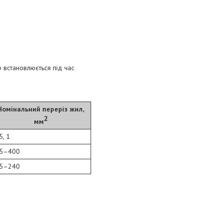
р встановлюється під час
Номінальний переріз жил,
2
мм
5, 1
,5–400
,5–240