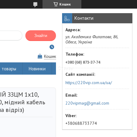
Кошик
Контакти
Знайти
ул. Академика Филатова, 86,
Одеса, Україна
Кошик
+380 (68) 873-37-74
 товары
Новинки
Отзывы
https://220vip.com.ua/ua/
ІЙ ЗЗЦМ 1х10,
0, мідний кабель
220vipmag@gmail.com
а відріз)
+380688733774