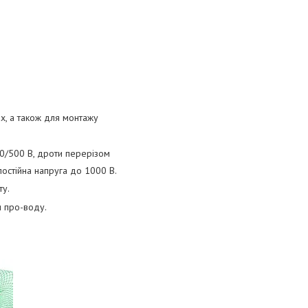
х, а також для монтажу
0/500 В, дроти перерізом
остійна напруга до 1000 В.
ту.
и про-воду.