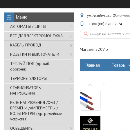
ул. Академика Филатова,
+380 (68) 873-37-74
АВТОМАТЫ / ЩИТЫ
ВСЁ ДЛЯ ЭЛЕКТРОМОНТАЖА
КАБЕЛЬ, ПРОВОД
Магазин 220Vip
РОЗЕТКИ И ВЫКЛЮЧАТЕЛИ
ТЕПЛЫЙ ПОЛ (др. каб.
Главная
Товары
обогрев)
ТЕРМОРЕГУЛЯТОРЫ
СТАБИЛИЗАТОРЫ
НАПРЯЖЕНИЯ
РЕЛЕ НАПРЯЖЕНИЯ /ФАЗ /
ВРЕМЕНИ /АМПЕРМЕТРЫ /
ВОЛЬТМЕТРЫ (др. релейные
устр-ства)
ОСВЕЩЕНИЕ