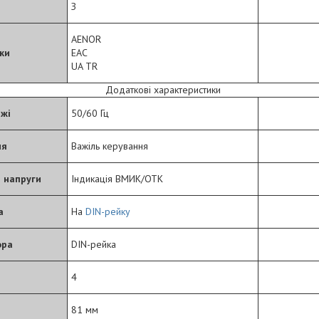
З
AENOR
ки
EAC
UA TR
Додаткові характеристики
жі
50/60 Гц
ня
Важіль керування
 напруги
Індикація ВМИК/ОТК
а
На
DIN-рейку
ора
DIN-рейка
4
81 мм