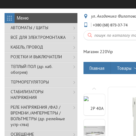
ул. Академика Филатова,
+380 (68) 873-37-74
АВТОМАТЫ / ЩИТЫ
ВСЁ ДЛЯ ЭЛЕКТРОМОНТАЖА
КАБЕЛЬ, ПРОВОД
Магазин 220Vip
РОЗЕТКИ И ВЫКЛЮЧАТЕЛИ
ТЕПЛЫЙ ПОЛ (др. каб.
Главная
Товары
обогрев)
ТЕРМОРЕГУЛЯТОРЫ
СТАБИЛИЗАТОРЫ
НАПРЯЖЕНИЯ
РЕЛЕ НАПРЯЖЕНИЯ /ФАЗ /
ВРЕМЕНИ /АМПЕРМЕТРЫ /
ВОЛЬТМЕТРЫ (др. релейные
устр-ства)
ОСВЕЩЕНИЕ