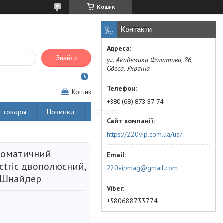
Кошик
Контакти
Знайти
ул. Академика Филатова, 86,
Одеса, Україна
Кошик
+380 (68) 873-37-74
 товары
Новинки
Отзывы
https://220vip.com.ua/ua/
втоматичний
ctric двополюсний,
220vipmag@gmail.com
 Шнайдер
+380688733774