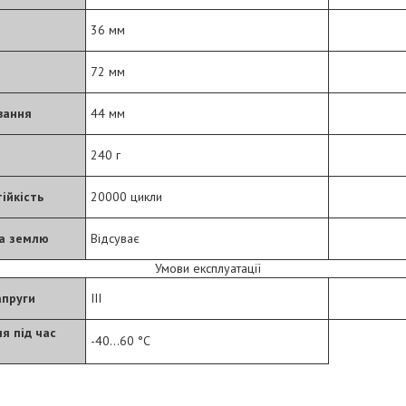
36 мм
72 мм
вання
44 мм
240 г
ійкість
20000 цикли
на землю
Відсуває
Умови експлуатації
апруги
III
я під час
-40…60 °C