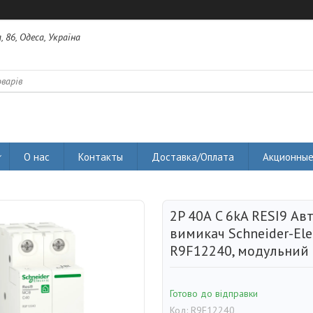
 86, Одеса, Україна
О нас
Контакты
Доставка/Оплата
Акционные
2P 40А C 6kA RESI9 А
вимикач Schneider-Ele
R9F12240, модульний
Готово до відправки
Код:
R9F12240