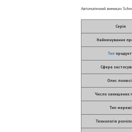
Автоматичний вимикач Schne
Серія
Найменування пр
Тип
продукт
Сфера застосув
Опис полюсі
Число захищених 
Тип мережі
Технологія розчі