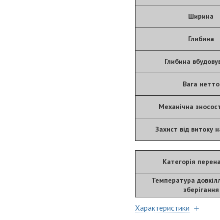
Ширина
Глибина
Глибина вбудову
Вага нетто
Механічна зносост
Захист від витоку 
Категорія перен
Температура довкілл
зберігання
Характеристики