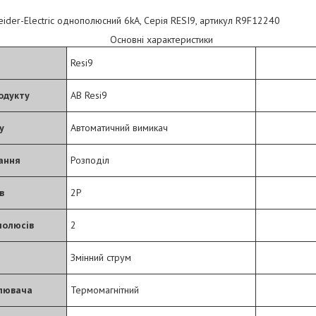
ider-Electric однополюсний 6kA, Серія RESI9, артикул R9F12240
Основні характеристики
Resi9
одукту
АВ Resi9
у
Автоматичний вимикач
ання
Розподіл
в
2P
полюсів
2
Змінний струм
плювача
Термомагнітний