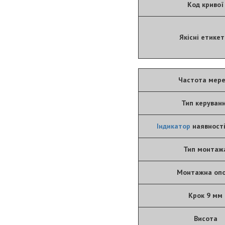
Код кривої
Якісні етикет
Частота мере
Тип керуван
Індикатор
наявності
Тип монтаж
Монтажна оп
Крок 9 мм
Висота