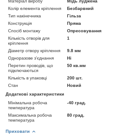
Матеріал виробу
Мідь луджена
Колір елемента кріплення
Безбарвний
Тип накінечника
Гільза
Конструкція
Пряма
Спосіб монтажу
Опресовування
Кількість отворів для
1
кріплення
Діаметр отвору кріплення
9.8 мм
Одноразове з'єднання
Ні
Перетин проводів, що
50 кв.мм
підключаються
Кількість в упаковці
200 шт.
Стан
Новий
Додаткові характеристики
Мінімальна робоча
-40 град.
температура
Максимальна робоча
80 град.
температура
Приховати