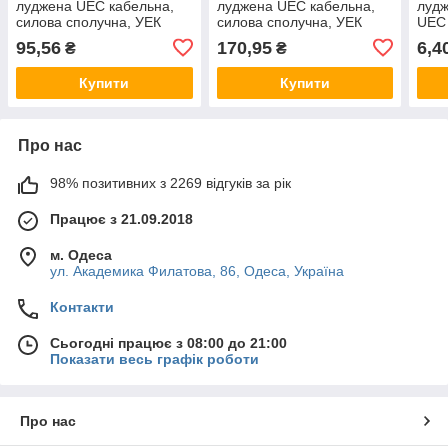
луджена UEC кабельна,
луджена UEC кабельна,
лудж
силова сполучна, УЕК
силова сполучна, УЕК
UEC 
UGTY10-070-12
UGTY10-095-14
UGT
95,56
170,95
6,4
₴
₴
Купити
Купити
Про нас
98% позитивних з 2269 відгуків за рік
Працює з 21.09.2018
м. Одеса
ул. Академика Филатова, 86, Одеса, Україна
Контакти
Сьогодні працює з 08:00 до 21:00
Показати весь графік роботи
Про нас