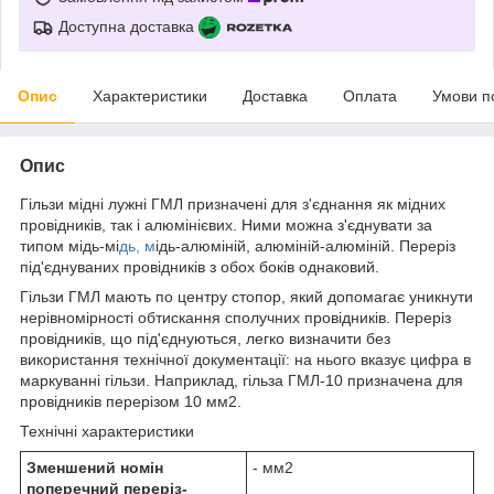
Доступна доставка
Опис
Характеристики
Доставка
Оплата
Умови п
Опис
Гільзи мідні лужні ГМЛ призначені для з'єднання як мідних
провідників, так і алюмінієвих. Ними можна з'єднувати за
типом мідь-мі
дь, м
ідь-алюміній, алюміній-алюміній. Переріз
під'єднуваних провідників з обох боків однаковий.
Гільзи ГМЛ мають по центру стопор, який допомагає уникнути
нерівномірності обтискання сполучних провідників. Переріз
провідників, що під'єднуються, легко визначити без
використання технічної документації: на нього вказує цифра в
маркуванні гільзи. Наприклад, гільза ГМЛ-10 призначена для
провідників перерізом 10 мм2.
Технічні характеристики
Зменшений номін
- мм2
поперечний переріз-