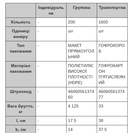
Індивідуаль
Групова
Транспортна
на
Кількість
-
200
1600
Одиниці
-
шт
шт
виміру
Тип
-
МАКЕТ
ГОФРОКОРО
паковання
ПРЯМОУГОЛ
Б
ЬНИЙ
Матеріал
-
ПОЛІЕТИЛІЄ
ГОФРОКАРТ
паковання
ВИСОКОЇ
ОН
ПЛОТНОСТІ
П'ЯТИСЛЕЯН
(HDPE)
ИЙ
Штрихкод
-
46060561374
46060561374
60
77
Вага брутто,
-
4.125
33
кг
l, см
-
17.5
38
b, см
-
14
37.5