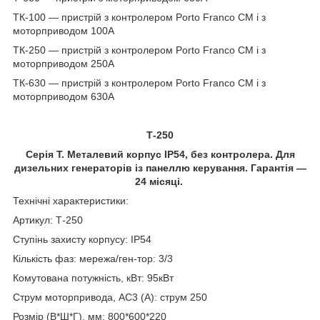
ТК-100 — пристрій з контролером Porto Franco CM і з
моторприводом 100A
ТК-250 — пристрій з контролером Porto Franco CM і з
моторприводом 250A
ТК-630 — пристрій з контролером Porto Franco CM і з
моторприводом 630A
Т-250
Серія Т. Металевий корпус IP54, без контролера. Для
дизельних генераторів із панеллю керування. Гарантія —
24 місяці.
Технічні характеристики:
Артикул: Т-250
Ступінь захисту корпусу: IP54
Кількість фаз: мережа/ген-тор: 3/3
Комутована потужність, кВт: 95кВт
Струм моторпривода, АС3 (А): струм 250
Розмір (В*Ш*Г), мм: 800*600*220