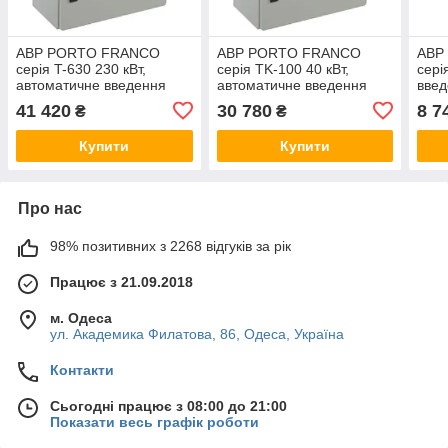
АВР PORTO FRANCO
АВР PORTO FRANCO
АВР
серія T-630 230 кВт,
серія TK-100 40 кВт,
сері
автоматичне введення
автоматичне введення
введ
резерву, автозапуск
резерву, автозапуск
конт
41 420
30 780
8 7
₴
₴
генератора Порто Франко,
генератора Порто Франко,
гене
блок
блок
блок
Купити
Купити
Про нас
98% позитивних з 2268 відгуків за рік
Працює з 21.09.2018
м. Одеса
ул. Академика Филатова, 86, Одеса, Україна
Контакти
Сьогодні працює з 08:00 до 21:00
Показати весь графік роботи