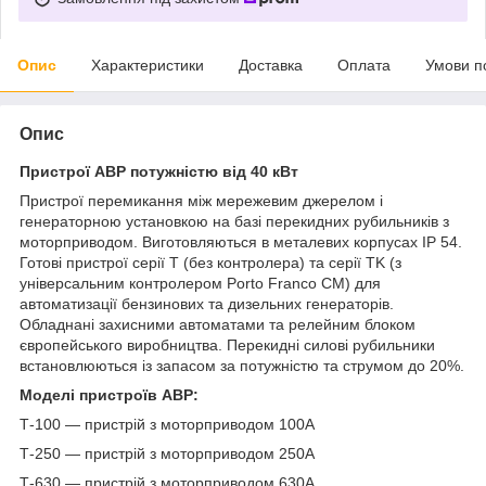
Опис
Характеристики
Доставка
Оплата
Умови п
Опис
Пристрої ABP потужністю від 40 кВт
Пристрої перемикання між мережевим джерелом і
генераторною установкою на базі перекидних рубильників з
моторприводом. Виготовляються в металевих корпусах IP 54.
Готові пристрої серії T (без контролера) та серії TK (з
універсальним контролером Porto Franco CM) для
автоматизації бензинових та дизельних генераторів.
Обладнані захисними автоматами та релейним блоком
європейського виробництва. Перекидні силові рубильники
встановлюються із запасом за потужністю та струмом до 20%.
Моделі пристроїв АВР:
Т-100 — пристрій з моторприводом 100A
Т-250 — пристрій з моторприводом 250A
Т-630 — пристрій з моторприводом 630A