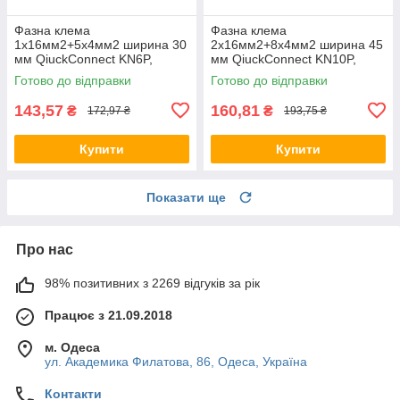
Фазна клема
Фазна клема
1x16мм2+5x4мм2 ширина 30
2x16мм2+8x4мм2 ширина 45
мм QiuckConnect KN6P,
мм QiuckConnect KN10P,
Hager клемний блок, для
Hager клемний блок, для
Готово до відправки
Готово до відправки
щита Хагер, боксу, шафи
щита Хагер, боксу, шафи
143,57
160,81
₴
₴
172,97 ₴
193,75 ₴
Купити
Купити
Показати ще
Про нас
98% позитивних з 2269 відгуків за рік
Працює з 21.09.2018
м. Одеса
ул. Академика Филатова, 86, Одеса, Україна
Контакти