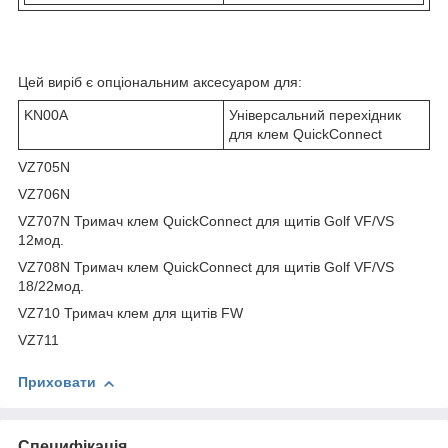
Цей виріб є опціональним аксесуаром для:
KN00A
Універсальний перехідник
для клем QuickConnect
VZ705N
VZ706N
VZ707N Тримач клем QuickConnect для щитів Golf VF/VS
12мод.
VZ708N Тримач клем QuickConnect для щитів Golf VF/VS
18/22мод.
VZ710 Тримач клем для щитів FW
VZ711
Приховати
Специфікація