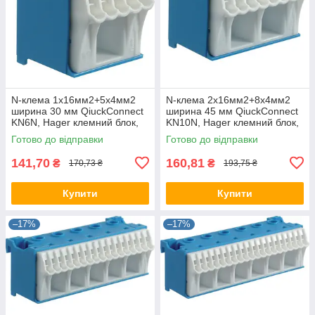
N-клема 1x16мм2+5x4мм2
N-клема 2x16мм2+8x4мм2
ширина 30 мм QiuckConnect
ширина 45 мм QiuckConnect
KN6N, Hager клемний блок,
KN10N, Hager клемний блок,
для щита Хагер, боксу, шафи
для щита Хагер, боксу, шафи
Готово до відправки
Готово до відправки
141,70
160,81
₴
₴
170,73 ₴
193,75 ₴
Купити
Купити
–17%
–17%