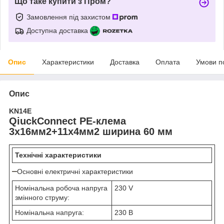
Що таке купити з Пром?
Замовлення під захистом
Доступна доставка
Опис
Характеристики
Доставка
Оплата
Умови п
Опис
KN14E
QiuckConnect PE-клема
3x16мм2+11x4мм2 ширина 60 мм
Технічні характеристики
Основні електричні характеристики
Номінальна робоча напруга
230 V
змінного струму:
Номінальна напруга:
230 В