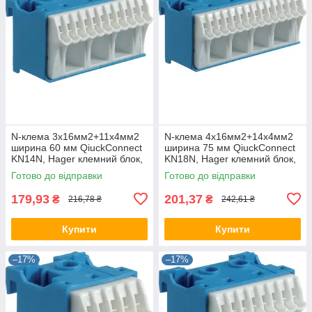
N-клема 3x16мм2+11x4мм2
N-клема 4x16мм2+14x4мм2
ширина 60 мм QiuckConnect
ширина 75 мм QiuckConnect
KN14N, Hager клемний блок,
KN18N, Hager клемний блок,
для щита Хагер, бокса, шафа
для щита Хагер, боксу, шафи
Готово до відправки
Готово до відправки
179,93
201,37
₴
₴
216,78 ₴
242,61 ₴
Купити
Купити
–17%
–17%