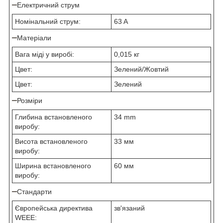
Електричний струм
Номінальний струм:
63 A
Матеріали
Вага міді у виробі:
0,015 кг
Цвет:
Зелений/Жовтий
Цвет:
Зелений
Розміри
Глибина встановленого
34 mm
виробу:
Висота встановленого
33 мм
виробу:
Ширина встановленого
60 мм
виробу:
Стандарти
Європейська директива
зв'язаний
WEEE: