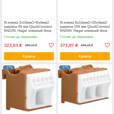
N-клема 2x16мм2+8x4мм2
N-клема 6x16мм2+20x4мм2
ширина 45 мм QiuckConnect
ширина 105 мм QiuckConnect
KN22N, Hager клемний блок,
KN26N, Hager клемний блок,
для щита Хагер, боксу, шафи
для щита Хагер, боксу, шафи
Готово до відправки
Готово до відправки
323,03
371,97
₴
₴
389,19 ₴
448,16 ₴
Купити
Купити
–17%
–17%