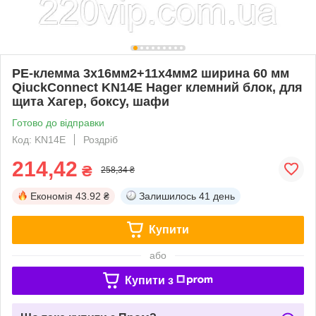
PE-клемма 3x16мм2+11x4мм2 ширина 60 мм
QiuckConnect KN14E Hager клемний блок, для
щита Хагер, боксу, шафи
Готово до відправки
Код: KN14E
Роздріб
214,42
₴
258,34 ₴
Економія
43.92 ₴
Залишилось
41 день
Купити
або
Купити з