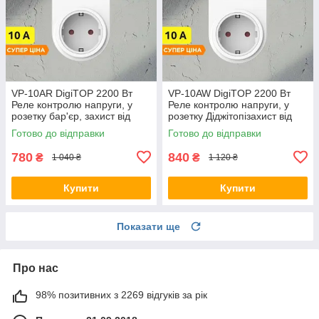
VP-10AR DigiTOP 2200 Вт
VP-10AW DigiTOP 2200 Вт
Реле контролю напруги, у
Реле контролю напруги, у
розетку бар'єр, захист від
розетку Діджітопізахист від
перенапруги, відсікач
перенапруги, відсікач
Готово до відправки
Готово до відправки
новинка
новинка
780
840
₴
₴
1 040 ₴
1 120 ₴
Купити
Купити
Показати ще
Про нас
98% позитивних з 2269 відгуків за рік