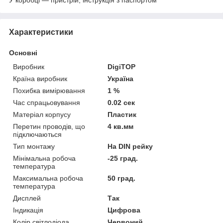
Характеристики
Основні
Виробник
DigiTOP
Країна виробник
Україна
Похибка вимірювання
1 %
Час спрацьовування
0.02 сек
Матеріал корпусу
Пластик
Перетин проводів, що
4 кв.мм
підключаються
Тип монтажу
На DIN рейку
Мінімальна робоча
-25 град.
температура
Максимальна робоча
50 град.
температура
Дисплей
Так
Індикація
Цифрова
Колір світлодіода
Червоний