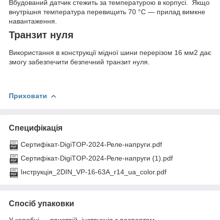
Вбудований датчик стежить за температурою в корпусі. Якщо
внутрішня температура перевищить 70 °C — прилад вимкне
навантаження.
Транзит нуля
Використання в конструкції мідної шини перерізом 16 мм2 дає
змогу забезпечити безпечний транзит нуля.
Приховати
Специфікація
Сертифікат-DigiTOP-2024-Реле-напруги.pdf
Сертифікат-DigiTOP-2024-Реле-напруги (1).pdf
Інструкція_2DIN_VP-16-63A_r14_ua_color.pdf
Спосіб упаковки
У коробці — пристрій, інструкція з паспортом