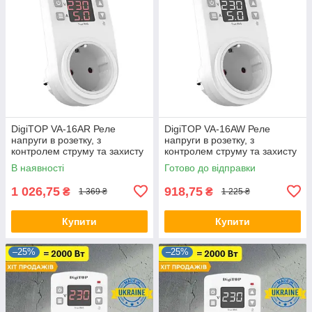
DigiTOP VA-16AR Реле
DigiTOP VA-16AW Реле
напруги в розетку, з
напруги в розетку, з
контролем струму та захисту
контролем струму та захисту
перенапруги, розеткове
перенапруги, розеткове
В наявності
Готово до відправки
1 026,75
918,75
₴
₴
1 369 ₴
1 225 ₴
Купити
Купити
–25%
–25%