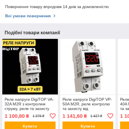
Повернення товару впродовж 14 днів за домовленістю
Всі умови повернення
Подібні товари компанії
Реле напруги DigiTOP VA-
Реле напруги DigiTOP VP-
Реле
32A M2R з контролем
50A M2R, реле контролю
40A 
струму, реле та захисту
та захисту від
та з
перенапруги Диджитоп,
перенапруги Диджитоп,
пере
1 100,80
1 141,60
1 1
₴
₴
1 376 ₴
1 427 ₴
відсікач, бар'єр
відсікач, бар'єр
відс
Купити
Купити