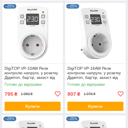
–25%
–25%
DigiTOP VP-10AW Реле
DigiTOP VP-16AW Реле
контролю напруги, у розетку
контролю напруги, у розетку
Діджітоп, бар'єр, захист від
Діджітоп, бар'єр, захист від
перенапруги, відсікач
перенапруги, відсікач
Готово до відправки
Готово до відправки
795
807
₴
₴
1 060 ₴
1 076 ₴
Купити
Купити
–25%
–25%