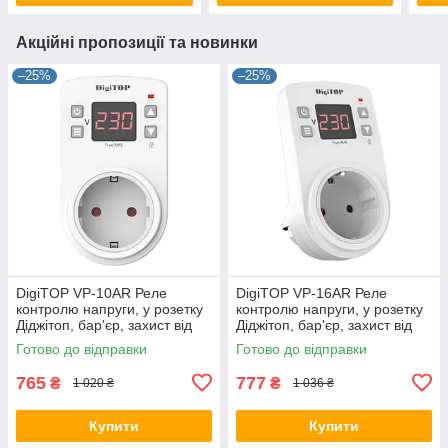
Акційні пропозиції та новинки
–25%
–25%
DigiTOP VP-10AR Реле
DigiTOP VP-16AR Реле
контролю напруги, у розетку
контролю напруги, у розетку
Діджітоп, бар'єр, захист від
Діджітоп, бар'єр, захист від
перенапруги, відсікач
перенапруги, відсікач
Готово до відправки
Готово до відправки
765
777
₴
₴
1 020 ₴
1 036 ₴
Купити
Купити