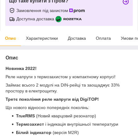
Що таке купити з Пром?
Замовлення під захистом
Доступна доставка
Опис
Характеристики
Доставка
Оплата
Умови п
Опис
Новинка 2022!
Реле напруги з термозахистом у компактному корпусі!
Займає всього 2 модулі на DIN-рейці та заощаджує 33%
простору в електрощитку.
Третє покоління реле напруги від DigiTOP!
Що нового відносно попередніх поколінь:
TrueRMS
(Новий кварцовий резонатор)
Термозахист
і індикація внутрішньої температури
Білий індикатор
(версія M2R)