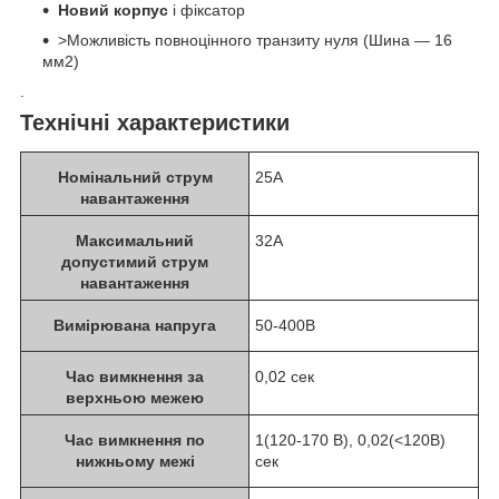
Новий корпус
і фіксатор
>Можливість повноцінного транзиту нуля (Шина — 16
мм2)
.
Технічні характеристики
Номінальний струм
25A
навантаження
Максимальний
32A
допустимий струм
навантаження
Вимірювана напруга
50-400B
Час вимкнення за
0,02 сек
верхньою межею
Час вимкнення по
1(120-170 В), 0,02(<120В)
нижньому межі
сек