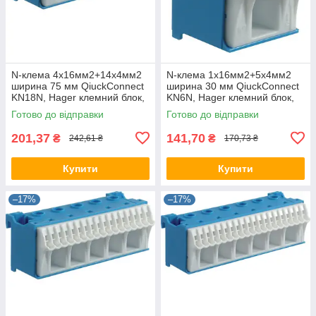
N-клема 4x16мм2+14x4мм2
N-клема 1x16мм2+5x4мм2
ширина 75 мм QiuckConnect
ширина 30 мм QiuckConnect
KN18N, Hager клемний блок,
KN6N, Hager клемний блок,
для щита Хагер, боксу, шафи
для щита Хагер, боксу, шафи
Готово до відправки
Готово до відправки
201,37
141,70
₴
₴
242,61 ₴
170,73 ₴
Купити
Купити
–17%
–17%