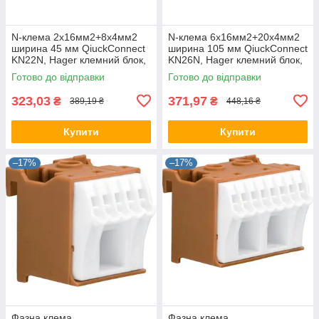
N-клема 2x16мм2+8x4мм2
N-клема 6x16мм2+20x4мм2
ширина 45 мм QiuckConnect
ширина 105 мм QiuckConnect
KN22N, Hager клемний блок,
KN26N, Hager клемний блок,
для щита Хагер, боксу, шафи
для щита Хагер, боксу, шафи
Готово до відправки
Готово до відправки
323,03
371,97
₴
₴
389,19 ₴
448,16 ₴
Купити
Купити
–17%
–17%
Фазна клема
Фазна клема