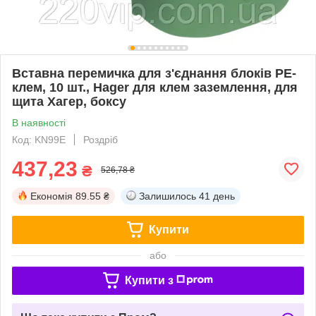
Вставна перемичка для з'єднання блоків PE-
клем, 10 шт., Hager для клем заземлення, для
щита Хагер, боксу
В наявності
Код: KN99E
Роздріб
437,23
₴
526,78 ₴
Економія
89.55 ₴
Залишилось
41 день
Купити
або
Купити з