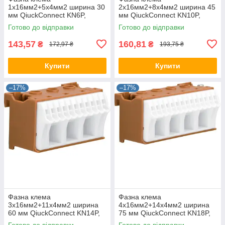
1x16мм2+5x4мм2 ширина 30
2x16мм2+8x4мм2 ширина 45
мм QiuckConnect KN6P,
мм QiuckConnect KN10P,
Hager клемний блок, для
Hager клемний блок, для
Готово до відправки
Готово до відправки
щита Хагер, боксу, шафи
щита Хагер, боксу, шафи
143,57
160,81
₴
₴
172,97 ₴
193,75 ₴
Купити
Купити
–17%
–17%
Фазна клема
Фазна клема
3x16мм2+11x4мм2 ширина
4x16мм2+14x4мм2 ширина
60 мм QiuckConnect KN14P,
75 мм QiuckConnect KN18P,
Hager клемний блок, для
Hager клемний блок, для
Готово до відправки
Готово до відправки