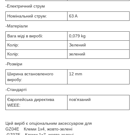
-Електричний струм
Номінальний струм:
63 A
-Матеріали
Вага міді в виробі:
0,079 kg
Колір:
Зелений
Колір:
зелений
-Розміри
Ширина встановленого
12 mm
виробу:
-Стандарті
Європейська директива
пов'язаний
WEEE:
Цей виріб є опціональним аксессуаром для
GZ04E Клеми 1х4, жовто-зелені
GZ07E Клеми 1х7, жовто-зелені