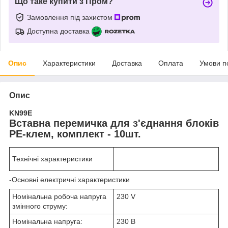
Що таке купити з Пром?
Замовлення під захистом
Доступна доставка
Опис
Характеристики
Доставка
Оплата
Умови п
Опис
KN99E
Вставна перемичка для з'єднання блоків
PE-клем, комплект - 10шт.
Технічні характеристики
-Основні електричні характеристики
Номінальна робоча напруга
230 V
змінного струму:
Номінальна напруга:
230 В