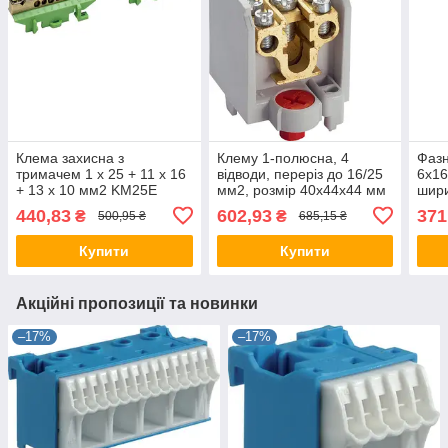
Клема захисна з
Клему 1-полюсна, 4
Фаз
тримачем 1 х 25 + 11 х 16
відводи, переріз до 16/25
6x1
+ 13 х 10 мм2 KM25E
мм2, розмір 40x44x44 мм
шир
Hager шина заземлення,
K65 Hager, для щита
Qiuc
440,83
602,93
371
₴
₴
500,95 ₴
685,15 ₴
для щита Хагер, боксу,
Хагер, боксу, шафи
Hage
шафи
щита
Купити
Купити
Акційні пропозиції та новинки
–17%
–17%