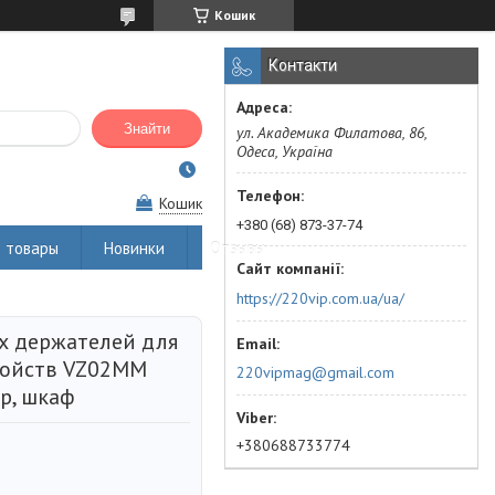
Кошик
Контакти
Знайти
ул. Академика Филатова, 86,
Одеса, Україна
Кошик
+380 (68) 873-37-74
 товары
Новинки
Отзывы
https://220vip.com.ua/ua/
х держателей для
ройств VZ02MM
220vipmag@gmail.com
ер, шкаф
+380688733774