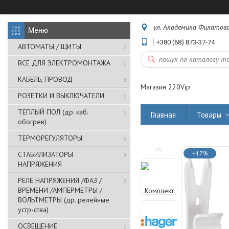
ул. Академика Филатова,
+380 (68) 873-37-74
АВТОМАТЫ / ЩИТЫ
ВСЁ ДЛЯ ЭЛЕКТРОМОНТАЖА
КАБЕЛЬ, ПРОВОД
Магазин 220Vip
РОЗЕТКИ И ВЫКЛЮЧАТЕЛИ
ТЕПЛЫЙ ПОЛ (др. каб.
Главная
Товары
обогрев)
ТЕРМОРЕГУЛЯТОРЫ
–17%
СТАБИЛИЗАТОРЫ
НАПРЯЖЕНИЯ
РЕЛЕ НАПРЯЖЕНИЯ /ФАЗ /
ВРЕМЕНИ /АМПЕРМЕТРЫ /
ВОЛЬТМЕТРЫ (др. релейные
устр-ства)
ОСВЕЩЕНИЕ