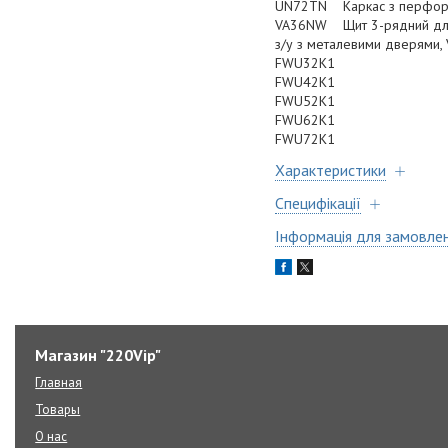
UN72TN Каркас з перфо
VA36NW Щит 3-рядний для
з/у з металевими две
FWU32K1
FWU42K1
FWU52K1
FWU62K1
FWU72K1
Характеристики
Специфікації
Інформація для замовле
Магазин "220Vip"
Главная
Товары
О нас