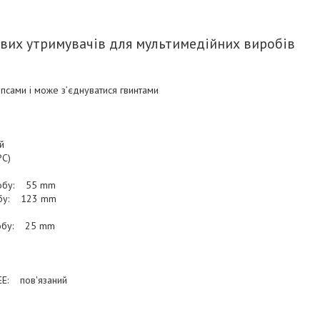
вих утримувачів для мультимедійних виробів
псами і може з’єднуватися гвинтами
й
PC)
робу: 55 mm
обу: 123 mm
робу: 25 mm
EE: пов'язаний