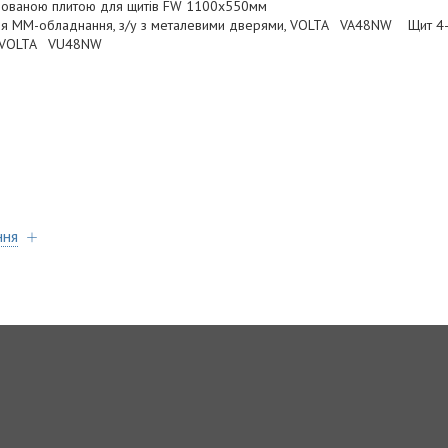
рованою плитою для щитів FW 1100х550мм
 ММ-обладнання, з/у з металевими дверями, VOLTA VA48NW Щит 4-
рями, VOLTA VU48NW
ння