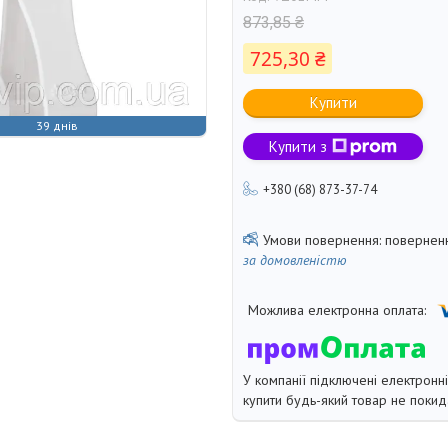
873,85 ₴
725,30 ₴
Купити
39 днів
Купити з
+380 (68) 873-37-74
поверненн
за домовленістю
У компанії підключені електронн
купити будь-який товар не покид