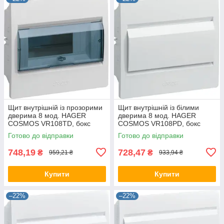
Щит внутрішній із прозорими
Щит внутрішній із білими
дверима 8 мод. HAGER
дверима 8 мод. HAGER
COSMOS VR108TD, бокс
COSMOS VR108PD, бокс
Хагер, шафа КОСМОС
Хагер, шафа КОСМОС
Готово до відправки
Готово до відправки
розподільний
розподільний
748,19
728,47
₴
₴
959,21 ₴
933,94 ₴
Купити
Купити
–22%
–22%