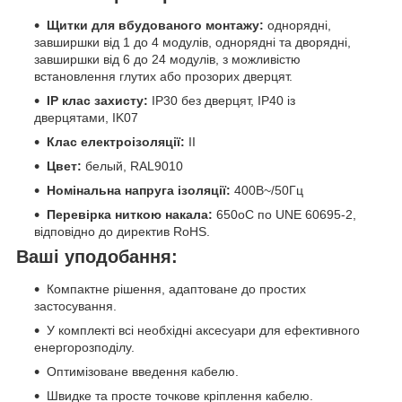
Щитки для вбудованого монтажу:
однорядні,
завширшки від 1 до 4 модулів, однорядні та дворядні,
завширшки від 6 до 24 модулів, з можливістю
встановлення глутих або прозорих дверцят.
IP клас захисту:
IP30 без дверцят, IP40 із
дверцятами, IK07
Клас електроізоляції:
II
Цвет:
белый, RAL9010
Номінальна напруга ізоляції:
400В~/50Гц
Перевірка ниткою накала:
650oC по UNE 60695-2,
відповідно до директив RoHS.
Ваші уподобання:
Компактне рішення, адаптоване до простих
застосування.
У комплекті всі необхідні аксесуари для ефективного
енергорозподілу.
Оптимізоване введення кабелю.
Швидке та просте точкове кріплення кабелю.