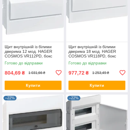
Щит внутрішній із білими
Щит внутрішній із білими
дверима 12 мод. HAGER
дверима 18 мод. HAGER
COSMOS VR112PD, бокс
COSMOS VR118PD, бокс
Хагер, шафа КОСМОС
Хагер, шафа КОСМС
Готово до відправки
Готово до відправки
розподільний
розподільний
804,69
977,72
₴
₴
1 031,66 ₴
1 253,49 ₴
Купити
Купити
–22%
–22%