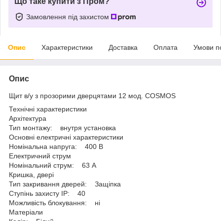
Що таке купити з Пром?
Замовлення під захистом
Опис
Характеристики
Доставка
Оплата
Умови п
Опис
Щит в/у з прозорими дверцятами 12 мод. COSMOS
Технічні характеристики
Архітектура
Тип монтажу: внутря установка
Основні електричні характеристики
Номінальна напруга: 400 B
Електричний струм
Номінальний струм: 63 A
Кришка, двері
Тип закривання дверей: Защіпка
Ступінь захисту IP: 40
Можливість блокування: ні
Матеріали