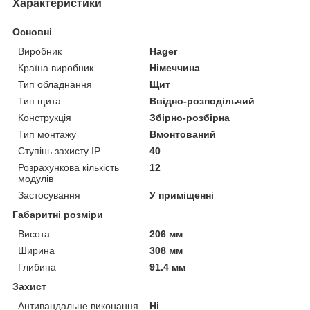
Характеристики
Основні
Виробник
Hager
Країна виробник
Німеччина
Тип обладнання
Щит
Тип щита
Ввідно-розподільчий
Конструкція
Збірно-розбірна
Тип монтажу
Вмонтований
Ступінь захисту IP
40
Розрахункова кількість
12
модулів
Застосування
У приміщенні
Габаритні розміри
Висота
206 мм
Ширина
308 мм
Глибина
91.4 мм
Захист
Антивандальне виконання
Ні