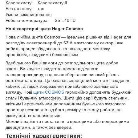
Клас захисту: Клас захисту IІ
Без галогену: так
Умови використовання
Робоча температура: -25…40 °C
Нові квартирні щити Hager Cosmos
Нова лінійка щитів Cosmos — ідеальне рішення від Hager для
розподілу електроенергії до 63 А в житловому секторі, яке
робить процес вбудованого та накладного монтажу
простішим, швидшим і безпечнішим.
Здебільшого Ваші вимоги до розподільного щита добре
відомі. Ви хочете швидко та просто під'єднати
електропроводину, водночас зберігаючи високий рівень
естетики та стилю. Це означає спрощений монтаж і введення
кабелю, а також збереження привабливого зовнішнього
вигляду. Нові
щити COSMOS
гармонійно доповнять будь-який
стиль і будь-яку атмосферу. Щити цієї серії будуть стильним,
якісним і ергономічним доповненням будь-якого житлового
простору незалежно від його розміру та етапу роботи, на
якому щит встановлюється.
Можливі варіанти постачання з прозорими або непрозорими
дверцятами, а також без дверей.
Технічні характеристики: