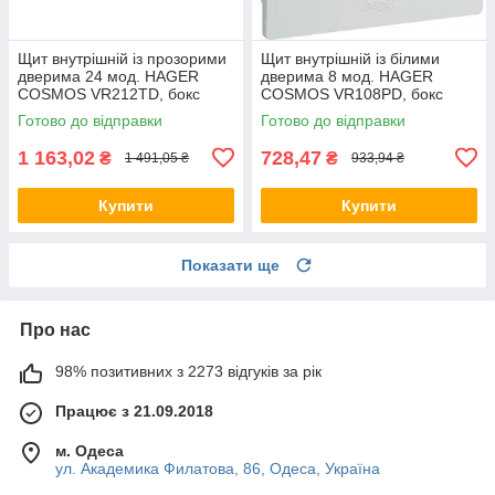
Щит внутрішній із прозорими
Щит внутрішній із білими
дверима 24 мод. HAGER
дверима 8 мод. HAGER
COSMOS VR212TD, бокс
COSMOS VR108PD, бокс
Хагер, шафа КОСМОС
Хагер, шафа КОСМОС
Готово до відправки
Готово до відправки
розподільний
розподільний (Smart Rozetka)
1 163,02
728,47
₴
₴
1 491,05 ₴
933,94 ₴
Купити
Купити
Показати ще
Про нас
98% позитивних з 2273 відгуків за рік
Працює з 21.09.2018
м. Одеса
ул. Академика Филатова, 86, Одеса, Україна