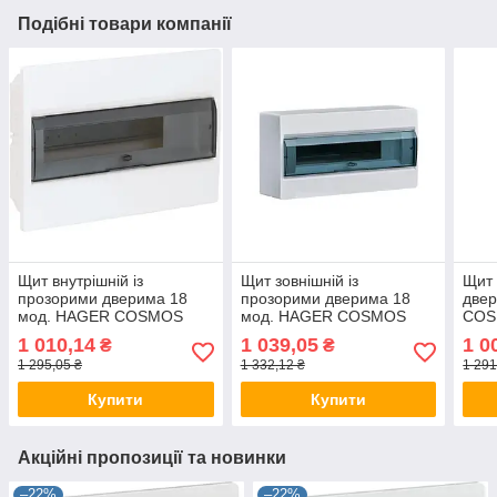
Подібні товари компанії
Щит внутрішній із
Щит зовнішній із
Щит 
прозорими дверима 18
прозорими дверима 18
две
мод. HAGER COSMOS
мод. HAGER COSMOS
COS
VR118TD, бокс Хагер,
VD118TD, бокс Хагер,
Хаг
1 010,14
1 039,05
1 0
₴
₴
шафа КОСМОС
КОСМС розподільний
розп
1 295,05 ₴
1 332,12 ₴
1 291
розподільний
навісний
Купити
Купити
Акційні пропозиції та новинки
–22%
–22%