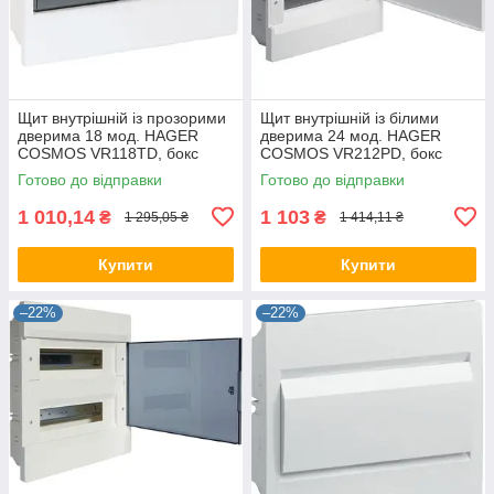
Щит внутрішній із прозорими
Щит внутрішній із білими
дверима 18 мод. HAGER
дверима 24 мод. HAGER
COSMOS VR118TD, бокс
COSMOS VR212PD, бокс
Хагер, шафа КОСМОС
Хагер, шафа КОСМОС
Готово до відправки
Готово до відправки
розподільний
розподільний
1 010,14
1 103
₴
₴
1 295,05 ₴
1 414,11 ₴
Купити
Купити
–22%
–22%