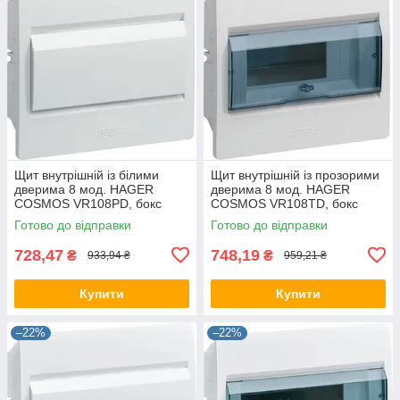
Щит внутрішній із білими
Щит внутрішній із прозорими
дверима 8 мод. HAGER
дверима 8 мод. HAGER
COSMOS VR108PD, бокс
COSMOS VR108TD, бокс
Хагер, шафа КОСМОС
Хагер, шафа КОСМОС
Готово до відправки
Готово до відправки
розподільний
розподільний
728,47
748,19
₴
₴
933,94 ₴
959,21 ₴
Купити
Купити
–22%
–22%