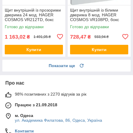
Щит внутрішній із прозорими
Щит внутрішній із білими
дверима 24 мод. HAGER
дверима 8 мод. HAGER
COSMOS VR212TD, бокс
COSMOS VR108PD, бокс
Хагер, шафа КОСМОС
Хагер, шафа КОСМОС
Готово до відправки
Готово до відправки
розподільний
розподільний (Smart Rozetka)
1 163,02
728,47
₴
₴
1 491,05 ₴
933,94 ₴
Купити
Купити
Показати ще
Про нас
98% позитивних з 2270 відгуків за рік
Працює з 21.09.2018
м. Одеса
ул. Академика Филатова, 86, Одеса, Україна
Контакти