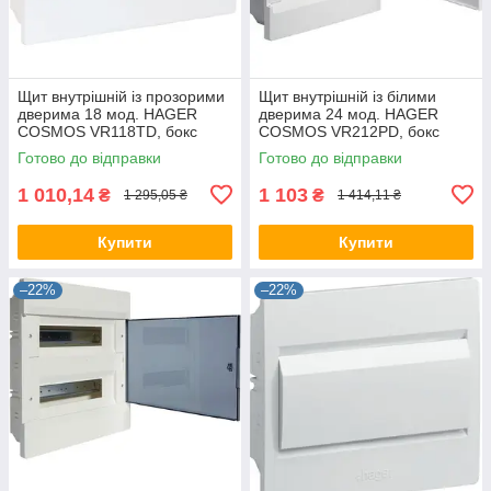
Щит внутрішній із прозорими
Щит внутрішній із білими
дверима 18 мод. HAGER
дверима 24 мод. HAGER
COSMOS VR118TD, бокс
COSMOS VR212PD, бокс
Хагер, шафа КОСМОС
Хагер, шафа КОСМОС
Готово до відправки
Готово до відправки
розподільний
розподільний
1 010,14
1 103
₴
₴
1 295,05 ₴
1 414,11 ₴
Купити
Купити
–22%
–22%