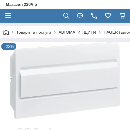
Магазин 220Vip
Товари та послуги
АВТОМАТИ І ЩИТИ
HAGER (автом
–22%