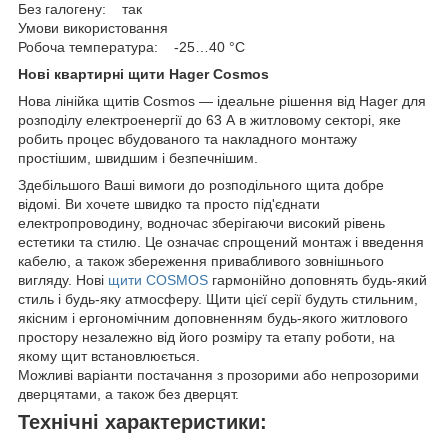
Без галогену: так
Умови використовання
Робоча температура: -25…40 °C
Нові квартирні щити Hager Cosmos
Нова лінійка щитів Cosmos — ідеальне рішення від Hager для
розподілу електроенергії до 63 А в житловому секторі, яке
робить процес вбудованого та накладного монтажу
простішим, швидшим і безпечнішим.
Здебільшого Ваші вимоги до розподільного щита добре
відомі. Ви хочете швидко та просто під'єднати
електропроводину, водночас зберігаючи високий рівень
естетики та стилю. Це означає спрощений монтаж і введення
кабелю, а також збереження привабливого зовнішнього
вигляду. Нові
щити COSMOS
гармонійно доповнять будь-який
стиль і будь-яку атмосферу. Щити цієї серії будуть стильним,
якісним і ергономічним доповненням будь-якого житлового
простору незалежно від його розміру та етапу роботи, на
якому щит встановлюється.
Можливі варіанти постачання з прозорими або непрозорими
дверцятами, а також без дверцят.
Технічні характеристики: