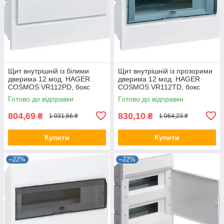
Щит внутрішній із білими
Щит внутрішній із прозорими
дверима 12 мод. HAGER
дверима 12 мод. HAGER
COSMOS VR112PD, бокс
COSMOS VR112TD, бокс
Хагер, шафа КОСМОС
Хагер, шафа КОСМОС
Готово до відправки
Готово до відправки
розподільний
розподільний
804,69
830,10
₴
₴
1 031,66 ₴
1 064,23 ₴
Купити
Купити
–22%
–22%