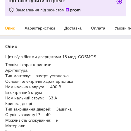
Що таке купити з Пром?
Замовлення під захистом
Опис
Характеристики
Доставка
Оплата
Умови п
Опис
Щит в/у з білими дверцятами 18 мод. COSMOS
Технічні характеристики
Архітектура
Тип монтажу: внутря установка
Основні електричні характеристики
Номінальна напруга: 400 B
Електричний струм
Номінальний струм: 63 A
Кришка, двері
Тип закривання дверей: Защіпка
Ступінь захисту IP: 40
Можливість блокування: ні
Матеріали