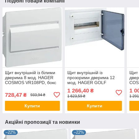
Подібні товари компанії
Щит внутрішній із білими
Щит внутрішній із
Щит 
дверима 8 мод. HAGER
прозорими дверима 12
две
COSMOS VR108PD, бокс
мод. HAGER GOLF
COS
Хагер, шафа КОСМОС
VF112TD бокс Хагер,
Хаг
1 266,40
1 0
₴
розподільний
шафа розподільна для
розп
728,47
₴
933,94 ₴
1 623,59 ₴
1 291
автоматів
Купити
Купити
Акційні пропозиції та новинки
–22%
–22%