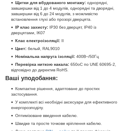
Щитки для вбудованого монтажу:
однорядні,
завширшки від 1 до 4 модулів, однорядні та дворядні,
завширшки від 6 до 24 модулів, з можливістю
встановлення глухі або прозорі дверцята.
IP клас захисту:
IP30 без дверцят, IP40 із
дверцятами, IK07
Клас електроізоляції:
II
Цвет:
белый, RAL9010
Номінальна напруга ізоляції:
400В~/50Гц
Перевірка ниткою накала:
650oC по UNE 60695-2,
відповідно до директив RoHS.
Ваші уподобання:
Компактне рішення, адаптоване до простих
застосування.
У комплекті всі необхідні аксесуари для ефективного
енергорозподілу.
Оптимізоване введення кабелю.
Швидке та просте точкове кріплення кабелю.