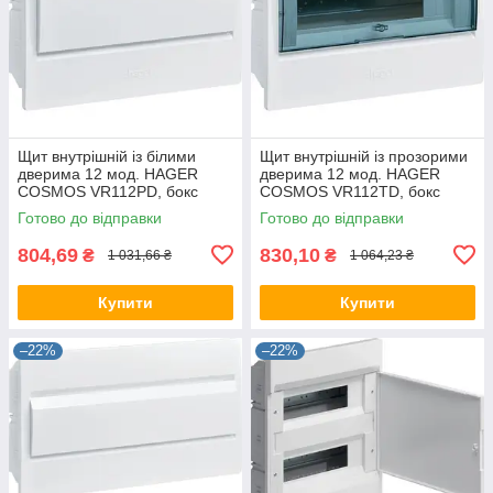
Щит внутрішній із білими
Щит внутрішній із прозорими
дверима 12 мод. HAGER
дверима 12 мод. HAGER
COSMOS VR112PD, бокс
COSMOS VR112TD, бокс
Хагер, шафа КОСМОС
Хагер, шафа КОСМОС
Готово до відправки
Готово до відправки
розподільний
розподільний
804,69
830,10
₴
₴
1 031,66 ₴
1 064,23 ₴
Купити
Купити
–22%
–22%