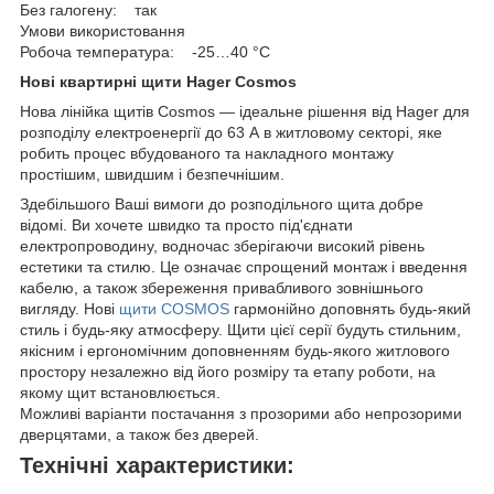
Без галогену: так
Умови використовання
Робоча температура: -25…40 °C
Нові квартирні щити Hager Cosmos
Нова лінійка щитів Cosmos — ідеальне рішення від Hager для
розподілу електроенергії до 63 А в житловому секторі, яке
робить процес вбудованого та накладного монтажу
простішим, швидшим і безпечнішим.
Здебільшого Ваші вимоги до розподільного щита добре
відомі. Ви хочете швидко та просто під'єднати
електропроводину, водночас зберігаючи високий рівень
естетики та стилю. Це означає спрощений монтаж і введення
кабелю, а також збереження привабливого зовнішнього
вигляду. Нові
щити COSMOS
гармонійно доповнять будь-який
стиль і будь-яку атмосферу. Щити цієї серії будуть стильним,
якісним і ергономічним доповненням будь-якого житлового
простору незалежно від його розміру та етапу роботи, на
якому щит встановлюється.
Можливі варіанти постачання з прозорими або непрозорими
дверцятами, а також без дверей.
Технічні характеристики: