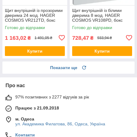
Щит внутрішній із прозорими
Щит внутрішній із білими
дверима 24 мод. HAGER
дверима 8 мод. HAGER
COSMOS VR212TD, бокс
COSMOS VR108PD, бокс
Хагер, шафа КОСМОС
Хагер, шафа КОСМОС
Готово до відправки
Готово до відправки
розподільний
розподільний (Smart Rozetka)
1 163,02
728,47
₴
₴
1 491,05 ₴
933,94 ₴
Купити
Купити
Показати ще
Про нас
97% позитивних з 2277 відгуків за рік
Працює з 21.09.2018
м. Одеса
ул. Академика Филатова, 86, Одеса, Україна
Контакти