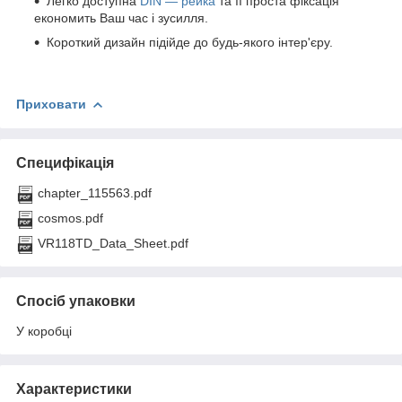
Легко доступна
DIN — рейка
та її проста фіксація
економить Ваш час і зусилля.
Короткий дизайн підійде до будь-якого інтер'єру.
Приховати
Специфікація
chapter_115563.pdf
cosmos.pdf
VR118TD_Data_Sheet.pdf
Спосіб упаковки
У коробці
Характеристики