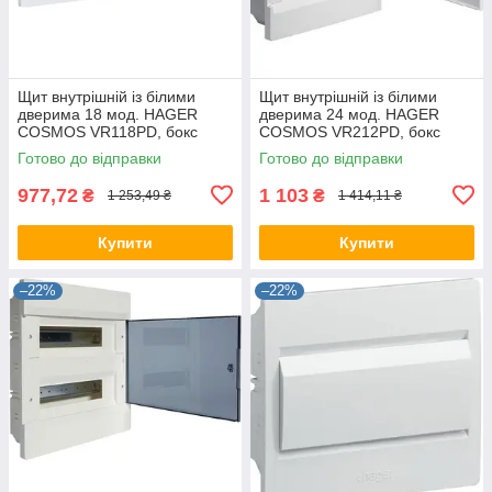
Щит внутрішній із білими
Щит внутрішній із білими
дверима 18 мод. HAGER
дверима 24 мод. HAGER
COSMOS VR118PD, бокс
COSMOS VR212PD, бокс
Хагер, шафа КОСМС
Хагер, шафа КОСМОС
Готово до відправки
Готово до відправки
розподільний
розподільний
977,72
1 103
₴
₴
1 253,49 ₴
1 414,11 ₴
Купити
Купити
–22%
–22%