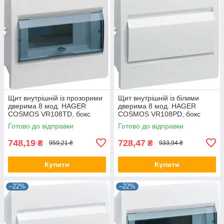
Щит внутрішній із прозорими
Щит внутрішній із білими
дверима 8 мод. HAGER
дверима 8 мод. HAGER
COSMOS VR108TD, бокс
COSMOS VR108PD, бокс
Хагер, шафа КОСМОС
Хагер, шафа КОСМОС
Готово до відправки
Готово до відправки
розподільний
розподільний
748,19
728,47
₴
₴
959,21 ₴
933,94 ₴
Купити
Купити
–22%
–22%