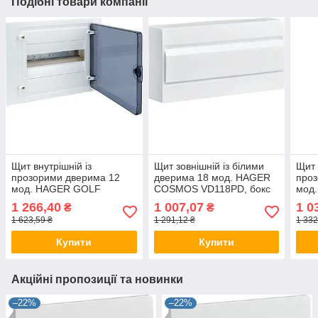
Подібні товари компанії
Щит внутрішній із
Щит зовнішній із білими
Щит 
прозорими дверима 12
дверима 18 мод. HAGER
проз
мод. HAGER GOLF
COSMOS VD118PD, бокс
мод
VF112TD бокс Хагер,
Хагер, шафа КОСМС
VD11
1 266,40
1 007,07
1 0
₴
₴
шафа розподільна для
розподільна навісна
КОС
1 623,59 ₴
1 291,12 ₴
1 332
автоматів
наві
Купити
Купити
Акційні пропозиції та новинки
–22%
–22%