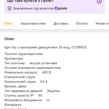
Що таке купити з Пром?
Замовлення під захистом
Опис
Характеристики
Доставка
Оплата
Умови п
Опис
Щит в/у з прозорими дверцятами 18 мод. COSMOS
Технічні характеристики
Архітектура
Тип монтажу: внутря установка
Основні електричні характеристики
Номінальна напруга: 400 B
Електричний струм
Номінальний струм: 63 A
Кришка, двері
Тип закривання дверей: Защіпка
Ступінь захисту IP: 40
Можливість блокування: ні
Матеріали