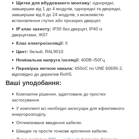
Щитки для вбудованого монтажу:
однорядні,
завширшки від 1 до 4 модулів, однорядні та дворядні,
завширшки від 6 до 24 модулів, з можливістю
встановлення глутих або прозорих дверцят.
IP клас захисту:
IP30 без дверцят, IP40 із
дверцятами, IK07
Клас електроізоляції:
II
Цвет:
белый, RAL9010
Номінальна напруга ізоляції:
400В~/50Гц
Перевірка ниткою накала:
650oC по UNE 60695-2,
відповідно до директив RoHS.
Ваші уподобання:
Компактне рішення, адаптоване до простих
застосування.
У комплекті всі необхідні аксесуари для ефективного
енергорозподілу.
Оптимізоване введення кабелю.
Швидке та просте точкове кріплення кабелю.