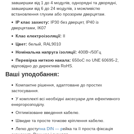
завширшки від 1 до 4 модулів, однорядні та дворядні,
завширшки від 6 до 24 модулів, з можливістю
встановлення глухим або прозорим дверцятам.
IP клас захисту:
IP30 без дверцят, IP40 із
дверцятами, IK07
Клас електроізоляції:
II
Цвет:
белый, RAL9010
Номінальна напруга ізоляції:
400В~/50Гц
Перевірка ниткою накала:
650oC по UNE 60695-2,
відповідно до директивів RoHS.
Ваші уподобання:
Компактне рішення, адаптоване до простих
застосування.
У комплекті всі необхідні аксесуари для ефективного
енергорозподілу.
Оптимізоване введення кабелю.
Швидке та просте точкове кріплення кабелю.
Легко досту
пна DIN — р
ейка та її проста фіксація