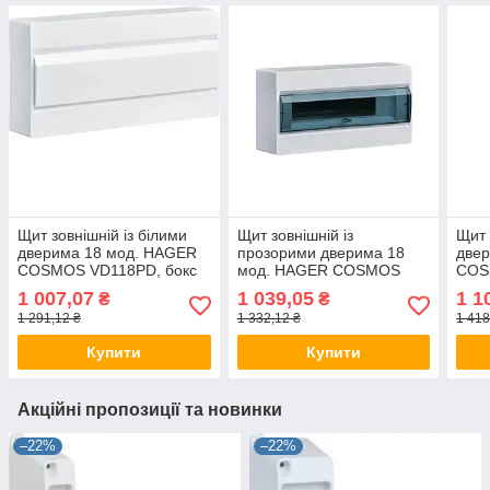
Щит зовнішній із білими
Щит зовнішній із
Щит 
дверима 18 мод. HAGER
прозорими дверима 18
две
COSMOS VD118PD, бокс
мод. HAGER COSMOS
COS
Хагер, шафа КОСМС
VD118TD, бокс Хагер,
Хаг
1 007,07
1 039,05
1 1
₴
₴
розподільна навісна
КОСМС розподільний
розп
1 291,12 ₴
1 332,12 ₴
1 418
навісний
Купити
Купити
Акційні пропозиції та новинки
–22%
–22%