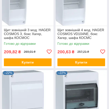
Щит зовнішній 3 мод. HAGER
Щит зовнішній 4 мод. HAGER
COSMOS 3, бокс Хагер,
COSMOS VD104NE, бокс
шафа КОСМОС
Хагер, шафа КОСМС
розподільний навісний
розподільна навісна
Готово до відправки
Готово до відправки
209,82
200,63
₴
₴
269,01 ₴
257,21 ₴
Купити
Купити
–22%
–22%