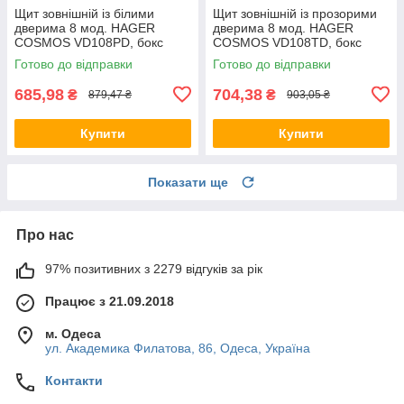
Щит зовнішній із білими
Щит зовнішній із прозорими
дверима 8 мод. HAGER
дверима 8 мод. HAGER
COSMOS VD108PD, бокс
COSMOS VD108TD, бокс
Хагер, шафа КОСМОС
Хагер, КОСМС розподільний
Готово до відправки
Готово до відправки
розподільний навісний
навісний
685,98
704,38
₴
₴
879,47 ₴
903,05 ₴
Купити
Купити
Показати ще
Про нас
97% позитивних з 2279 відгуків за рік
Працює з 21.09.2018
м. Одеса
ул. Академика Филатова, 86, Одеса, Україна
Контакти