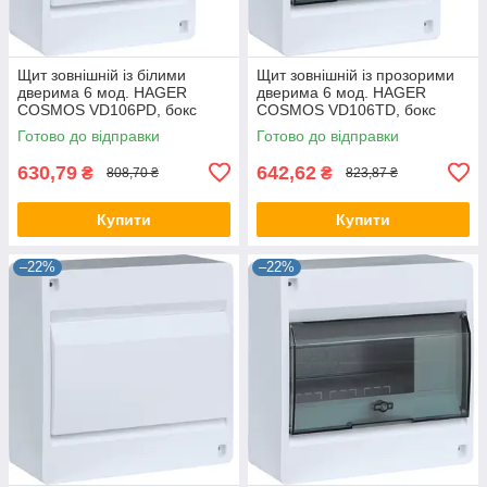
Щит зовнішній із білими
Щит зовнішній із прозорими
дверима 6 мод. HAGER
дверима 6 мод. HAGER
COSMOS VD106PD, бокс
COSMOS VD106TD, бокс
Хагер, шафа КОСМС
Хагер, КОСМС розподільний
Готово до відправки
Готово до відправки
розподільний навісний
навісний
630,79
642,62
₴
₴
808,70 ₴
823,87 ₴
Купити
Купити
–22%
–22%