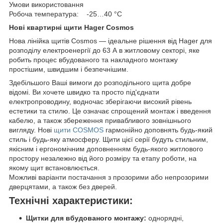
Умови використовання
Робоча температура: -25…40 °C
Нові квартирні щити Hager Cosmos
Нова лінійка щитів Cosmos — ідеальне рішення від Hager для
розподілу електроенергії до 63 А в житловому секторі, яке
робить процес вбудованого та накладного монтажу
простішим, швидшим і безпечнішим.
Здебільшого Ваші вимоги до розподільного щита добре
відомі. Ви хочете швидко та просто під'єднати
електропроводину, водночас зберігаючи високий рівень
естетики та стилю. Це означає спрощений монтаж і введення
кабелю, а також збереження привабливого зовнішнього
вигляду. Нові
щити COSMOS
гармонійно доповнять будь-який
стиль і будь-яку атмосферу. Щити цієї серії будуть стильним,
якісним і ергономічним доповненням будь-якого житлового
простору незалежно від його розміру та етапу роботи, на
якому щит встановлюється.
Можливі варіанти постачання з прозорими або непрозорими
дверцятами, а також без дверей.
Технічні характеристики:
Щитки для вбудованого монтажу:
однорядні,