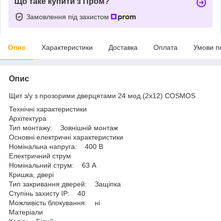
Що таке купити з Пром?
Замовлення під захистом
Опис
Характеристики
Доставка
Оплата
Умови п
Опис
Щит з/у з прозорими дверцятами 24 мод.(2х12) COSMOS
Технічні характеристики
Архітектура
Тип монтажу: Зовнішній монтаж
Основні електричні характеристики
Номінальна напруга: 400 B
Електричний струм
Номінальний струм: 63 A
Кришка, двері
Тип закривання дверей: Защіпка
Ступінь захисту IP: 40
Можливість блокування: ні
Матеріали