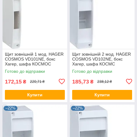
Щит зовнішній 1 мод. HAGER
Щит зовнішній 2 мод. HAGER
COSMOS VD101NE, бокс
COSMOS VD102NE, бокс
Хагер, шафа КОСМОС
Хагер, шафа КОСМС
розподільна навісна (Smart
розподільна навісна
Готово до відправки
Готово до відправки
Rozetka)
172,15
185,73
₴
₴
220,71 ₴
238,12 ₴
Купити
Купити
–22%
–22%