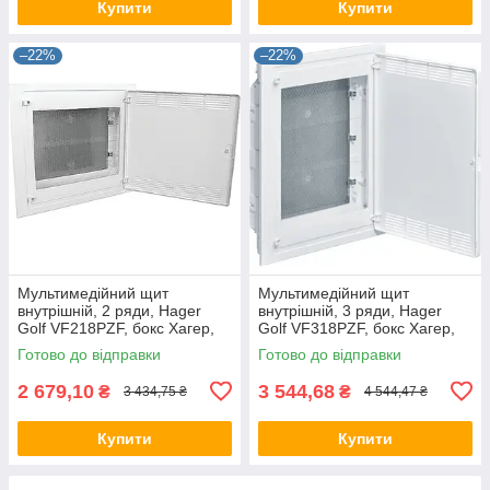
Купити
Купити
–22%
–22%
Мультимедійний щит
Мультимедійний щит
внутрішній, 2 ряди, Hager
внутрішній, 3 ряди, Hager
Golf VF218PZF, бокс Хагер,
Golf VF318PZF, бокс Хагер,
шафа мультимедія (Smart
шафа мультимедія (Smart
Готово до відправки
Готово до відправки
Rozetka)
Rozetka)
2 679,10
3 544,68
₴
₴
3 434,75 ₴
4 544,47 ₴
Купити
Купити