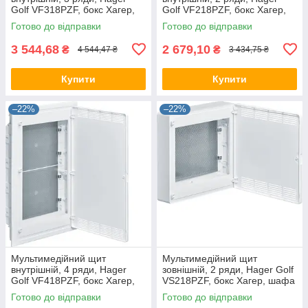
Golf VF318PZF, бокс Хагер,
Golf VF218PZF, бокс Хагер,
шафа розподільна
шафа розподільна
Готово до відправки
Готово до відправки
мультимедія
мультимедія
3 544,68
2 679,10
₴
₴
4 544,47 ₴
3 434,75 ₴
Купити
Купити
–22%
–22%
Мультимедійний щит
Мультимедійний щит
внутрішній, 4 ряди, Hager
зовнішній, 2 ряди, Hager Golf
Golf VF418PZF, бокс Хагер,
VS218PZF, бокс Хагер, шафа
шафа розподільна
розподільна мультимедія
Готово до відправки
Готово до відправки
мультимедія