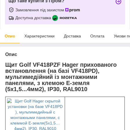
Що таке купити з Пром?
Замовлення під захистом
Доступна доставка
Опис
Характеристики
Доставка
Оплата
Умови п
Опис
Щит Golf VF418PZF Hager прихованого
встановлення (на базі VF418PD),
мультимедійний із монтажними
панелями, з клемою Е-земля
(5x1,5...4мм2), IP30, RAL9010