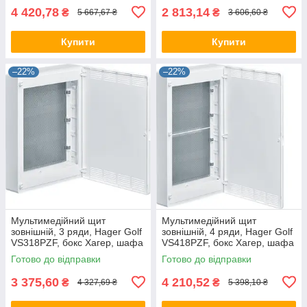
4 420,78
2 813,14
₴
₴
5 667,67 ₴
3 606,60 ₴
Купити
Купити
–22%
–22%
Мультимедійний щит
Мультимедійний щит
зовнішній, 3 ряди, Hager Golf
зовнішній, 4 ряди, Hager Golf
VS318PZF, бокс Хагер, шафа
VS418PZF, бокс Хагер, шафа
розподільна мультимедія
розподільна мультимедія
Готово до відправки
Готово до відправки
3 375,60
4 210,52
₴
₴
4 327,69 ₴
5 398,10 ₴