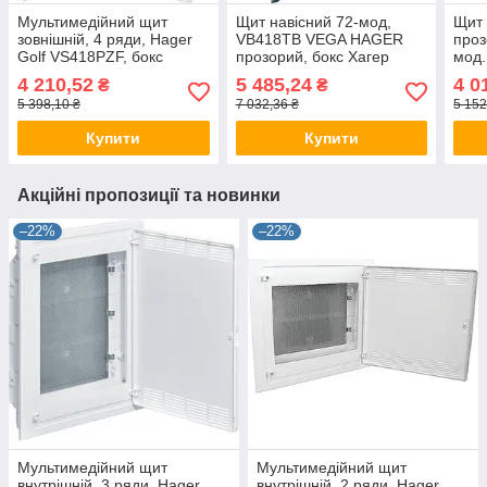
Мультимедійний щит
Щит навісний 72-мод,
Щит 
зовнішній, 4 ряди, Hager
VB418TB VEGA HAGER
проз
Golf VS418PZF, бокс
прозорий, бокс Хагер
мод
Хагер, шафа мультимедія
розподільний, шафа
VF41
4 210,52
5 485,24
4 0
₴
₴
(Smart Rozetka)
зовнішня (Smart Rozetka)
шафа
5 398,10 ₴
7 032,36 ₴
5 152
Roze
Купити
Купити
Акційні пропозиції та новинки
–22%
–22%
Мультимедійний щит
Мультимедійний щит
внутрішній, 3 ряди, Hager
внутрішній, 2 ряди, Hager