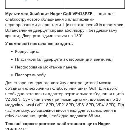
Мультимедійний щит Hager Golf VF418PZF
— щит для
слабкострумового обладнання з пластиковими
перфорованими дверцятами. Щит виготовлений із пластмаси.
Встановлення дверцят справа або ліворуч, без демонтажу
кришки; Дверцята відчиняються на 180°.
У комплекті постачання входять:
Корпус щита
Пластикові білі дверцята з отворами для вентиляції
Перфорована монтажна панель
Паспорт виробу
Для створення єдиного дизайну електрощитової можна
об'єднати електричний і слаботочний щити Golf. Для цього
необхідно встановити адаптер вертикального з'єднання щитів
VZ861N. Сумісний з електричними щитами, що мають по 18
модулів у низці (VF118PD, VF218PD, VF318PD, VF418PD). Під
час монтажу, до загальної висоти ніші для встановлення в
стіну складання щитів, необхідно додавати 38 мм.
Технічні характеристики слаботочного щита Hager
VF418PZF: