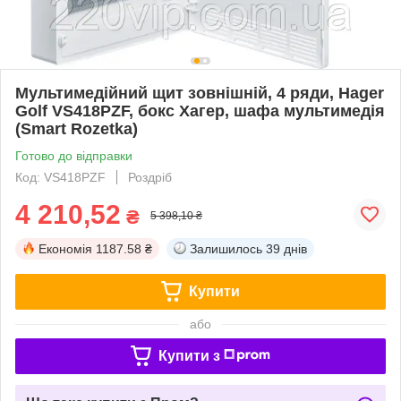
Мультимедійний щит зовнішній, 4 ряди, Hager
Golf VS418PZF, бокс Хагер, шафа мультимедія
(Smart Rozetka)
Готово до відправки
Код: VS418PZF
Роздріб
4 210,52
₴
5 398,10 ₴
Економія
1187.58 ₴
Залишилось
39 днів
Купити
або
Купити з