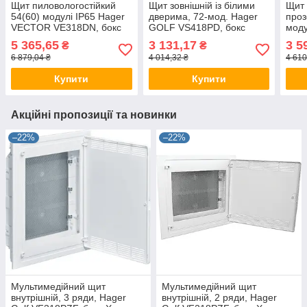
Щит пиловологостійкий
Щит зовнішній із білими
Щит 
54(60) модулі IP65 Hager
дверима, 72-мод. Hager
проз
VECTOR VE318DN, бокс
GOLF VS418PD, бокс
мод
Хагер, шафа розподільна
Хагер, шафа розподільна
VS41
5 365,65
3 131,17
3 5
₴
₴
(Smart Rozetka)
(Smart Rozetka)
шафа
6 879,04 ₴
4 014,32 ₴
4 610
Roze
Купити
Купити
Акційні пропозиції та новинки
–22%
–22%
Мультимедійний щит
Мультимедійний щит
внутрішній, 3 ряди, Hager
внутрішній, 2 ряди, Hager