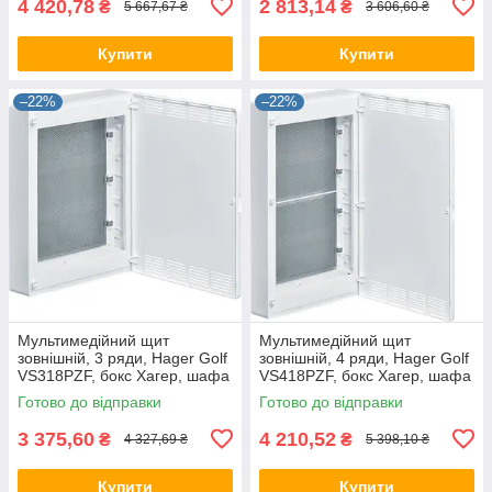
4 420,78
2 813,14
₴
₴
5 667,67 ₴
3 606,60 ₴
Купити
Купити
–22%
–22%
Мультимедійний щит
Мультимедійний щит
зовнішній, 3 ряди, Hager Golf
зовнішній, 4 ряди, Hager Golf
VS318PZF, бокс Хагер, шафа
VS418PZF, бокс Хагер, шафа
розподільна мультимедія
розподільна мультимедія
Готово до відправки
Готово до відправки
3 375,60
4 210,52
₴
₴
4 327,69 ₴
5 398,10 ₴
Купити
Купити