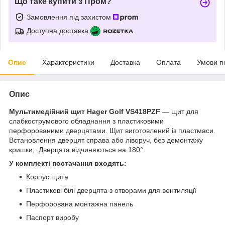
Що таке купити з Пром?
Замовлення під захистом
Доступна доставка
Опис
Характеристики
Доставка
Оплата
Умови п
Опис
Мультимедійний щит Hager Golf VS418PZF
— щит для
слабкострумового обладнання з пластиковими
перфорованими дверцятами. Щит виготовлений із пластмаси.
Встановлення дверцят справа або ліворуч, без демонтажу
кришки; Дверцята відчиняються на 180°.
У комплекті постачання входять:
Корпус щита
Пластикові білі дверцята з отворами для вентиляції
Перфорована монтажна панель
Паспорт виробу