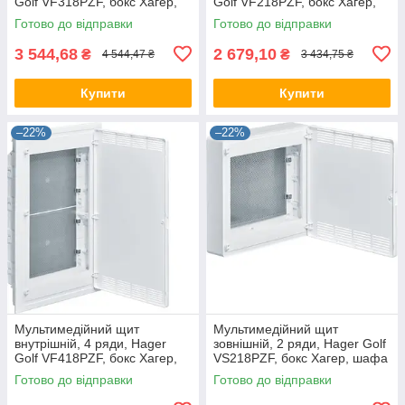
Golf VF318PZF, бокс Хагер,
Golf VF218PZF, бокс Хагер,
шафа розподільна
шафа розподільна
Готово до відправки
Готово до відправки
мультимедія
мультимедія
3 544,68
2 679,10
₴
₴
4 544,47 ₴
3 434,75 ₴
Купити
Купити
–22%
–22%
Мультимедійний щит
Мультимедійний щит
внутрішній, 4 ряди, Hager
зовнішній, 2 ряди, Hager Golf
Golf VF418PZF, бокс Хагер,
VS218PZF, бокс Хагер, шафа
шафа розподільна
розподільна мультимедія
Готово до відправки
Готово до відправки
мультимедія