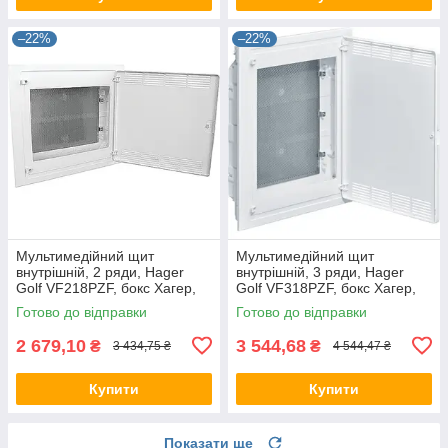
–22%
–22%
Мультимедійний щит
Мультимедійний щит
внутрішній, 2 ряди, Hager
внутрішній, 3 ряди, Hager
Golf VF218PZF, бокс Хагер,
Golf VF318PZF, бокс Хагер,
шафа мультимедія (Smart
шафа мультимедія (Smart
Готово до відправки
Готово до відправки
Rozetka)
Rozetka)
2 679,10
3 544,68
₴
₴
3 434,75 ₴
4 544,47 ₴
Купити
Купити
Показати ще