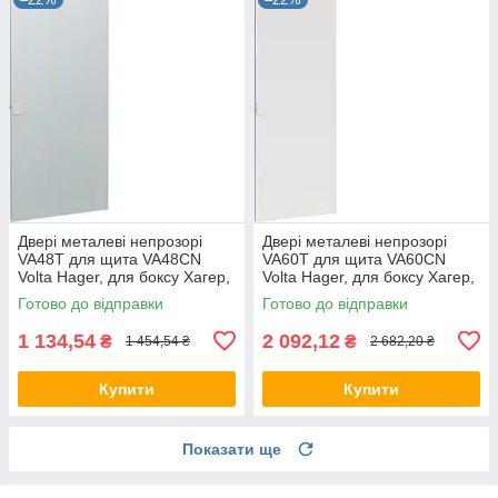
Двері металеві непрозорі
Двері металеві непрозорі
VA48T для щита VA48CN
VA60T для щита VA60CN
Volta Hager, для боксу Хагер,
Volta Hager, для боксу Хагер,
щит розподільний
щит
Готово до відправки
Готово до відправки
1 134,54
2 092,12
₴
₴
1 454,54 ₴
2 682,20 ₴
Купити
Купити
Показати ще