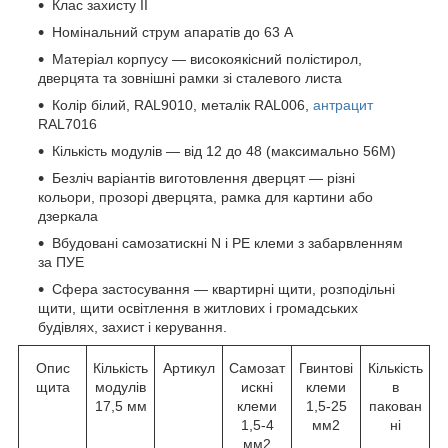
Клас захисту II
Номінальний струм апаратів до 63 А
Матеріал корпусу — високоякісний полістирол,
дверцята та зовнішні рамки зі сталевого листа
Колір білий, RAL9010, металік RAL006,
антрацит
RAL7016
Кількість модулів — від 12 до 48 (максимально 56М)
Безліч варіантів виготовлення дверцят — різні
кольори, прозорі дверцята, рамка для картини або
дзеркала
Вбудовані самозатискні N і PE клеми з забарвленням
за ПУЕ
Сфера застосування — квартирні щити, розподільні
щити, щити освітлення в житлових і громадських
будівлях, захист і керування.
Опис
Кількість
Артикул
Самозат
Гвинтові
Кількість
щита
модулів
искні
клеми
в
17,5 мм
клеми
1,5-25
пакован
1,5-4
мм2
ні
мм2