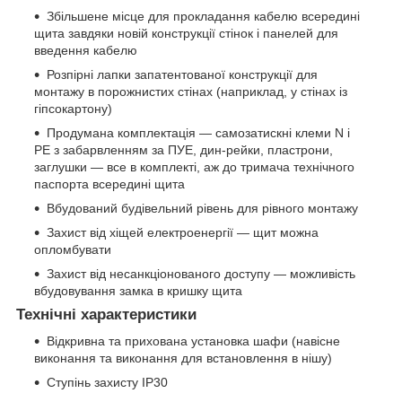
Збільшене місце для прокладання кабелю всередині
щита завдяки новій конструкції стінок і панелей для
введення кабелю
Розпірні лапки запатентованої конструкції для
монтажу в порожнистих стінах (наприклад, у стінах із
гіпсокартону)
Продумана комплектація — самозатискні клеми N і
PE з забарвленням за ПУЕ, дин-рейки, пластрони,
заглушки — все в комплекті, аж до тримача технічного
паспорта всередині щита
Вбудований будівельний рівень для рівного монтажу
Захист від хіщей електроенергії — щит можна
опломбувати
Захист від несанкціонованого доступу — можливість
вбудовування замка в кришку щита
Технічні характеристики
Відкривна та прихована установка шафи (навісне
виконання та виконання для встановлення в нішу)
Ступінь захисту IP30