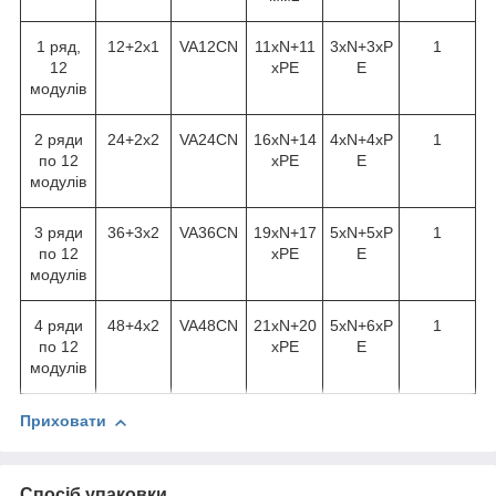
1 ряд,
12+2х1
VA12CN
11xN+11
3xN+3xP
1
12
xPE
E
модулів
2 ряди
24+2х2
VA24CN
16xN+14
4xN+4xP
1
по 12
xPE
E
модулів
3 ряди
36+3х2
VA36CN
19xN+17
5xN+5xP
1
по 12
xPE
E
модулів
4 ряди
48+4х2
VA48CN
21xN+20
5xN+6xP
1
по 12
xPE
E
модулів
Приховати
Спосіб упаковки