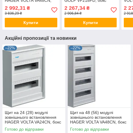
HAGER VOLTA VA48CN,
GOLF VF218PD, бокс
VOLT
бокс Хагер, шафа
Хагер, шафа розподільна
бокс
2 992,31
2 267,34
2 2
₴
₴
розподільна (Smart
(Smart Rozetka)
муль
3 836,29 ₴
2 906,84 ₴
2 918
Rozetka)
Roze
Купити
Купити
Акційні пропозиції та новинки
–22%
–22%
Щит на 24 (28) модулі
Щит на 48 (56) модулі
зовнішнього встановлення
зовнішнього встановлення
HAGER VOLTA VA24CN, бокс
HAGER VOLTA VA48CN, бокс
Хагер, шафа розподільна
Хагер, шафа розподільна
Готово до відправки
Готово до відправки
для автоматів
для автоматів