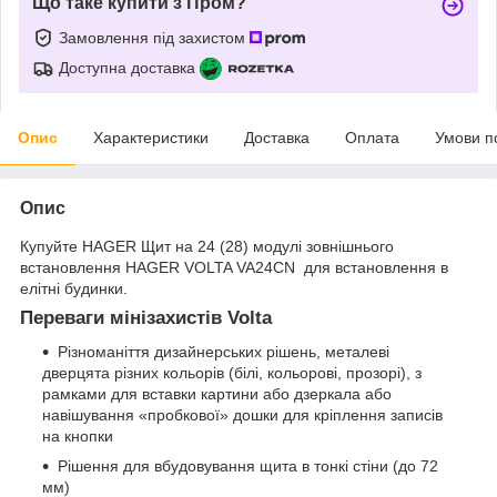
Що таке купити з Пром?
Замовлення під захистом
Доступна доставка
Опис
Характеристики
Доставка
Оплата
Умови п
Опис
Купуйте HAGER Щит на 24 (28) модулі зовнішнього
встановлення HAGER VOLTA VA24CN для встановлення в
елітні будинки.
Переваги мінізахистів Volta
Різноманіття дизайнерських рішень, металеві
дверцята різних кольорів (білі, кольорові, прозорі), з
рамками для вставки картини або дзеркала або
навішування «пробкової» дошки для кріплення записів
на кнопки
Рішення для вбудовування щита в тонкі стіни (до 72
мм)