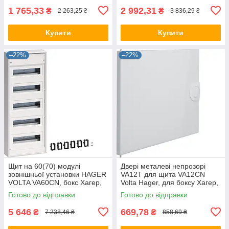
1 765,33
2 992,31
₴
₴
2 263,25 ₴
3 836,29 ₴
Купити
Купити
–22%
–22%
Щит на 60(70) модулі
Двері металеві непрозорі
зовнішньої установки HAGER
VA12T для щита VA12CN
VOLTA VA60CN, бокс Хагер,
Volta Hager, для боксу Хагер,
шафа розподільна
щит розподільний
Готово до відправки
Готово до відправки
5 646
669,78
₴
₴
7 238,46 ₴
858,69 ₴