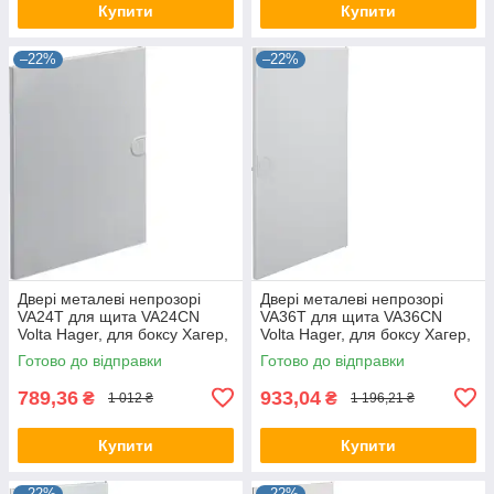
Купити
Купити
–22%
–22%
Двері металеві непрозорі
Двері металеві непрозорі
VA24T для щита VA24CN
VA36T для щита VA36CN
Volta Hager, для боксу Хагер,
Volta Hager, для боксу Хагер,
щит розподільний
щит розподільний
Готово до відправки
Готово до відправки
789,36
933,04
₴
₴
1 012 ₴
1 196,21 ₴
Купити
Купити
–22%
–22%