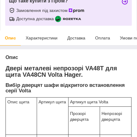
Що таке купити з Пром?
Замовлення під захистом
Доступна доставка
Опис
Характеристики
Доставка
Оплата
Умови п
Опис
Двері металеві непрозорі VA48T для
щита VA48CN Volta Hager.
Вибір дверцят шафи відкритого встановлення
серії Volta
Опис щита
Артикул щита
Артикул щита Volta
Прозорі
Непрозорі
дверцята
дверцята