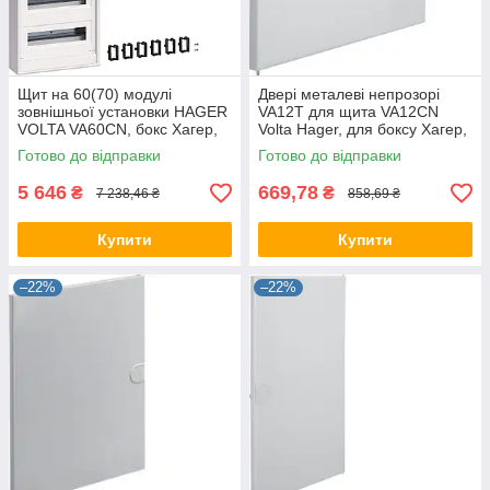
Щит на 60(70) модулі
Двері металеві непрозорі
зовнішньої установки HAGER
VA12T для щита VA12CN
VOLTA VA60CN, бокс Хагер,
Volta Hager, для боксу Хагер,
шафа розподільна
щит розподільний
Готово до відправки
Готово до відправки
5 646
669,78
₴
₴
7 238,46 ₴
858,69 ₴
Купити
Купити
–22%
–22%