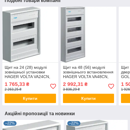
Подібні товари компанії
Щит на 24 (28) модулі
Щит на 48 (56) модулі
Щит 
зовнішньої установки
зовнішнього встановлення
две
HAGER VOLTA VA24CN,
HAGER VOLTA VA48CN,
GOL
бокс Хагер, шафа
бокс Хагер, шафа
Хаге
1 765,33
2 992,31
1 5
₴
₴
розподільна (Smart
розподільна (Smart
(Sma
2 263,25 ₴
3 836,29 ₴
1 926
Rozetka)
Rozetka)
Купити
Купити
Акційні пропозиції та новинки
–22%
–22%