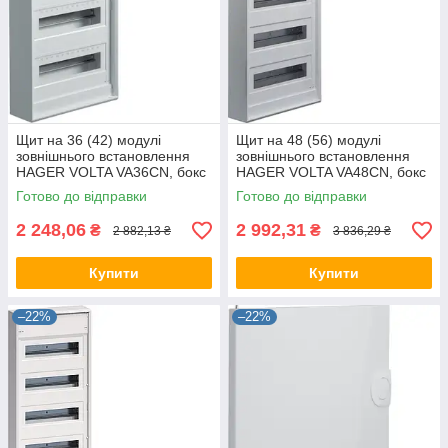
Щит на 36 (42) модулі
Щит на 48 (56) модулі
зовнішнього встановлення
зовнішнього встановлення
HAGER VOLTA VA36CN, бокс
HAGER VOLTA VA48CN, бокс
Хагер, шафа розподільна
Хагер, шафа розподільна
Готово до відправки
Готово до відправки
для автоматів
для автоматів
2 248,06
2 992,31
₴
₴
2 882,13 ₴
3 836,29 ₴
Купити
Купити
–22%
–22%