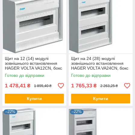
Щит на 12 (14) модулі
Щит на 24 (28) модулі
зовнішнього встановлення
зовнішнього встановлення
HAGER VOLTA VA12CN, бокс
HAGER VOLTA VA24CN, бокс
Хагер, шафа розподільна
Хагер, шафа розподільна
Готово до відправки
Готово до відправки
для автоматів
для автоматів
1 478,41
1 765,33
₴
₴
1 895,40 ₴
2 263,25 ₴
Купити
Купити
–22%
–22%