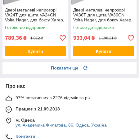
Двері металеві непрозорі
Двері металеві непрозорі
VA24T для щита VA24CN
VA36T для щита VA36CN
Volta Hager, для боксу Хагер,
Volta Hager, для боксу Хагер,
щит розподільний
щит розподільний
Готово до відправки
Готово до відправки
789,36
933,04
₴
₴
1 012 ₴
1 196,21 ₴
Купити
Купити
Показати ще
Про нас
97% позитивних з 2276 відгуків за рік
Працює з 21.09.2018
м. Одеса
ул. Академика Филатова, 86, Одеса, Україна
Контакти