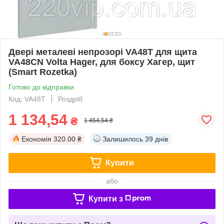
Двері металеві непрозорі VA48T для щита
VA48CN Volta Hager, для боксу Хагер, щит
(Smart Rozetka)
Готово до відправки
Код: VA48T
Роздріб
1 134,54
₴
1 454,54 ₴
Економія
320.00 ₴
Залишилось
39 днів
Купити
або
Купити з