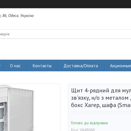
 86, Одеса, Україна
О нас
Контакты
Доставка/Оплата
Акционные
Щит 4-рядний для мул
зв'язку, н/о з металом
бокс Хагер, шафа (Smar
Готово до відправки
Код:
VA48NW