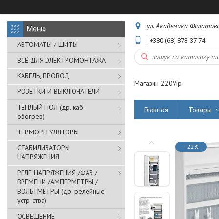
ул. Академика Филатова,
+380 (68) 873-37-74
АВТОМАТЫ / ЩИТЫ
ВСЁ ДЛЯ ЭЛЕКТРОМОНТАЖА
КАБЕЛЬ, ПРОВОД
Магазин 220Vip
РОЗЕТКИ И ВЫКЛЮЧАТЕЛИ
ТЕПЛЫЙ ПОЛ (др. каб.
Главная
Товары
обогрев)
ТЕРМОРЕГУЛЯТОРЫ
–22%
СТАБИЛИЗАТОРЫ
НАПРЯЖЕНИЯ
РЕЛЕ НАПРЯЖЕНИЯ /ФАЗ /
ВРЕМЕНИ /АМПЕРМЕТРЫ /
ВОЛЬТМЕТРЫ (др. релейные
устр-ства)
ОСВЕЩЕНИЕ