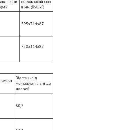
ної плати
порожнистій стіні
ерей
в мм (ВхШхГ)
595x314x87
720x314x87
Відстань від
нтажної
монтажної плати до
дверей
80,5