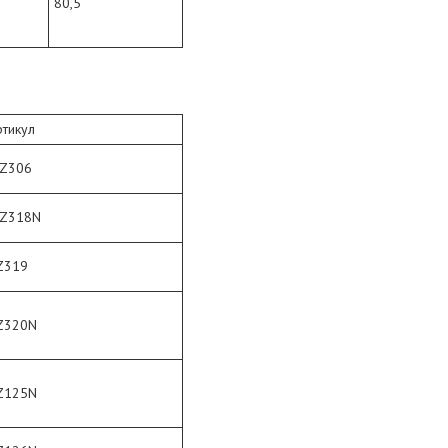
80,5
ртикул
Z306
Z318N
Z319
Z320N
Z125N