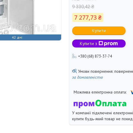
9 330,42 ₴
7 277,73 ₴
Купити
42 дні
Купити з
+380 (68) 873-37-74
поверненн
за домовленістю
У компанії підключені електронн
купити будь-який товар не покид