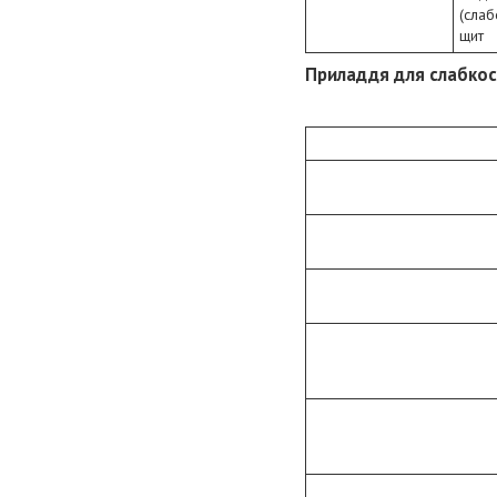
(слаб
щит
Приладдя для слабкос