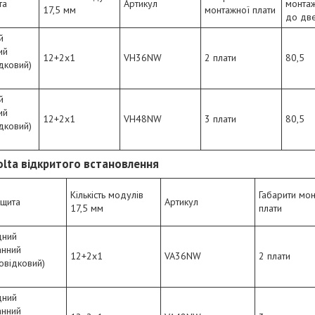
та
Артикул
монтаж
17,5 мм
монтажної плати
до дв
й
ий
12+2х1
VH36NW
2 плати
80,5
дковий)
й
ий
12+2х1
VH48NW
3 плати
80,5
дковий)
olta відкритого встановлення
Кількість модулів
Габарити мо
 щита
Артикул
17,5 мм
плати
дний
анний
12+2х1
VA36NW
2 плати
овідковий)
дний
анний