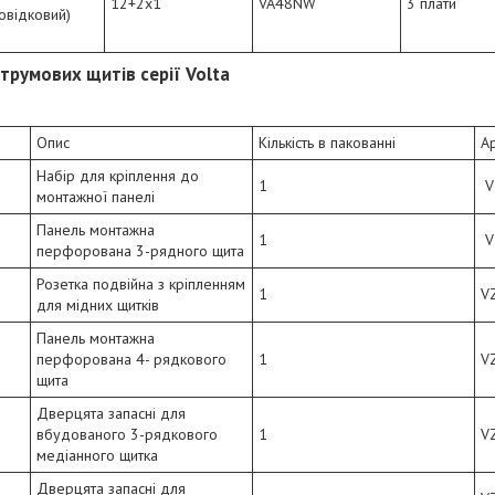
12+2х1
VA48NW
3 плати
овідковий)
трумових щитів серії Volta
Опис
Кількість в пакованні
А
Набір для кріплення до
1
V
монтажної панелі
Панель монтажна
1
V
перфорована 3-рядного щита
Розетка подвійна з кріпленням
1
V
для мідних щитків
Панель монтажна
перфорована 4- рядкового
1
V
щита
Дверцята запасні для
вбудованого 3-рядкового
1
V
медіанного щитка
Дверцята запасні для