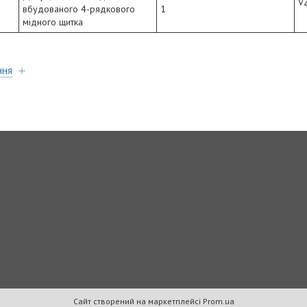
V
вбудованого 4-рядкового
1
мідного щитка
ння
Сайт створений на маркетплейсі
Prom.ua