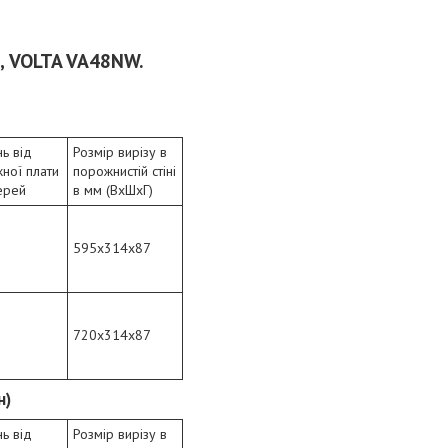
а, VOLTA VA48NW
​.
нь від
Розмір вирізу в
ної плати
порожнистій стіні
ерей
в мм (ВхШхГ)
595x314x87
720x314x87
н)
нь від
Розмір вирізу в