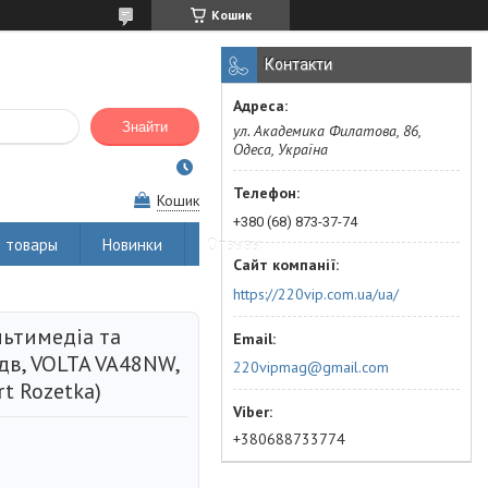
Кошик
Контакти
Знайти
ул. Академика Филатова, 86,
Одеса, Україна
Кошик
+380 (68) 873-37-74
 товары
Новинки
Отзывы
https://220vip.com.ua/ua/
ьтимедіа та
 дв, VOLTA VA48NW,
220vipmag@gmail.com
t Rozetka)
+380688733774