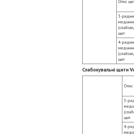
Опис щи
3-рядни
медіанн
(слабові
щит
4-рядни
медіанн
(слабові
щит
Слабокувальні щити V
Опис
3-ря
меді
(слаб
щит
4-ря
меді