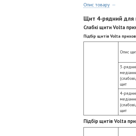
Опис товару
Щит 4-рядний для 
Слабкі щити Volta пр
Підбір щитів Volta прихо
Опис щи
3-рядни
медіанн
(слабові
щит
4-рядни
медіанн
(слабові
щит
Підбір щитів Volta пр