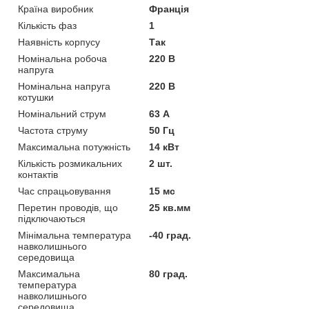
Країна виробник
Франція
Кількість фаз
1
Наявність корпусу
Так
Номінальна робоча
220 В
напруга
Номінальна напруга
220 В
котушки
Номінальний струм
63 А
Частота струму
50 Гц
Максимальна потужність
14 кВт
Кількість розмикальних
2 шт.
контактів
Час спрацьовування
15 мс
Перетин проводів, що
25 кв.мм
підключаються
Мінімальна температура
-40 град.
навколишнього
середовища
Максимальна
80 град.
температура
навколишнього
середовища