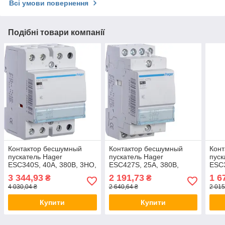
Всі умови повернення
Подібні товари компанії
Контактор бесшумный
Контактор бесшумный
Кон
пускатель Hager
пускатель Hager
пуск
ESC340S, 40A, 380В, 3НО,
ESC427S, 25A, 380В,
ESC3
магнитный, Хагер,
2НО+2НЗ, магнитный,
магн
3 344,93
2 191,73
1 6
₴
₴
модульный тихий
Хагер, модульный тихий
моду
4 030,04 ₴
2 640,64 ₴
2 015
Купити
Купити