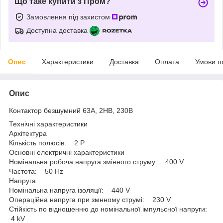
Що таке купити з Пром?
Замовлення під захистом
Доступна доставка
Опис
Характеристики
Доставка
Оплата
Умови п
Опис
Контактор безшумний 63A, 2НВ, 230В
Технічні характеристики
Архітектура
Кількість полюсів: 2 P
Основні електричні характеристики
Номінальна робоча напруга змінного струму: 400 V
Частота: 50 Hz
Напруга
Номінальна напруга ізоляції: 440 V
Операційна напруга при змнному струмі: 230 V
Стійкість по відношенню до номінальної імпульсної напруги:
4 kV