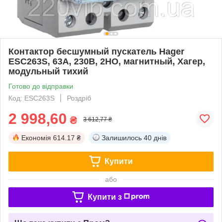
Контактор бесшумный пускатель Hager
ESC263S, 63A, 230В, 2НО, магнитный, Хагер,
модульный тихий
Готово до відправки
Код: ESC263S
Роздріб
2 998,60
₴
3 612,77 ₴
Економія
614.17 ₴
Залишилось
40 днів
Купити
або
Купити з