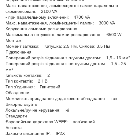
Макс. навантаження, люмінесцентні лампи паралельно
скомпенсовані: 2100 VA
- при паралельному включенні: 4700 VA
Макс. навантаження, люмінесцентні лампи: 3000 VA
Керування лампами розжарювання
Максимальна потужність лампи розжарювання: 6500 W
Монтаж
Момент затяжки: Катушка: 2,5 Нм, Силова: 3,5 Нм
Підключення
Поперечний розріз з’єднання з гнучким дротом: 1,5 - 16 мм²
Поперечний розріз з’єднання з негнучким дротом: 1,5 - 25
мм²
Кількість контактів: 2
Тип контактів: 2 НВ
Тип з’єднання: Гвинтовий
Обладнання
Можливість приєднання додаткового обладнання: так
Використовуйте
Локальне/ручне керування: ні
Стандарти
Європейська директива WEEE: пов'язаний
Безпека
Захисне виконання ІР: IP2X