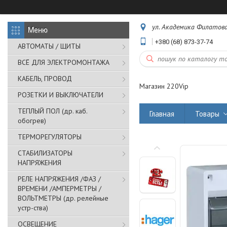
ул. Академика Филатова,
+380 (68) 873-37-74
АВТОМАТЫ / ЩИТЫ
ВСЁ ДЛЯ ЭЛЕКТРОМОНТАЖА
КАБЕЛЬ, ПРОВОД
Магазин 220Vip
РОЗЕТКИ И ВЫКЛЮЧАТЕЛИ
ТЕПЛЫЙ ПОЛ (др. каб.
Главная
Товары
обогрев)
ТЕРМОРЕГУЛЯТОРЫ
СТАБИЛИЗАТОРЫ
НАПРЯЖЕНИЯ
РЕЛЕ НАПРЯЖЕНИЯ /ФАЗ /
ВРЕМЕНИ /АМПЕРМЕТРЫ /
ВОЛЬТМЕТРЫ (др. релейные
устр-ства)
ОСВЕЩЕНИЕ