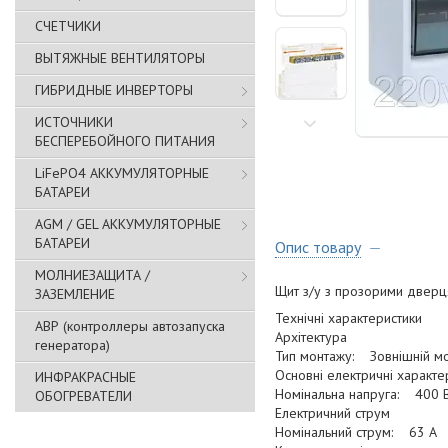
СЧЕТЧИКИ
ВЫТЯЖНЫЕ ВЕНТИЛЯТОРЫ
ГИБРИДНЫЕ ИНВЕРТОРЫ
ИСТОЧНИКИ
БЕСПЕРЕБОЙНОГО ПИТАНИЯ
LiFePO4 АККУМУЛЯТОРНЫЕ
БАТАРЕИ
AGM / GEL АККУМУЛЯТОРНЫЕ
БАТАРЕИ
Опис товару
МОЛНИЕЗАЩИТА /
Щит з/у з прозорими двер
ЗАЗЕМЛЕНИЕ
Технічні характеристики
АВР (контроллеры автозапуска
Архітектура
генератора)
Тип монтажу: Зовнішній м
Основні електричні характе
ИНФРАКРАСНЫЕ
Номінальна напруга: 400 
ОБОГРЕВАТЕЛИ
Електричний струм
Номінальний струм: 63 A