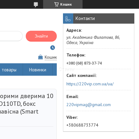
Кошик
Контакти
Знайти
ул. Академика Филатова, 86,
Одеса, Україна
Кошик
+380 (68) 873-37-74
 товары
Новинки
Отзывы
https://220vip.com.ua/ua/
зорими дверима 10
D110TD, бокс
220vipmag@gmail.com
авісна (Smart
+380688733774