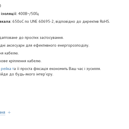
0
ізоляції:
400В~/50Гц
акала:
650oC по UNE 60695-2, відповідно до директив RoHS.
даптоване до простих застосування.
хідні аксесуари для ефективного енергорозподілу.
ня кабелю.
кове кріплення кабелю.
 рейка т
а її проста фіксація економить Ваш час і зусилля.
ійде до будь-якого інтер'єру.
ння