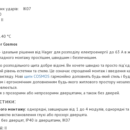
чних ударів: IK07
0
IІ
…40 °C
er Cosmos
— ідеальне рішення від Hager для розподілу електроенергії до 63 А в ж
ладного монтажу простішим, швидшим і безпечнішим.
о розподільного щита добре відомі. Ви хочете швидко та просто під'є
й рівень естетики та стилю. Це означає спрощений монтаж і введення 
вигляду. Нові
щити COSMOS
гармонійно доповнять будь-який стиль і буд
сним і ергономічним доповненням будь-якого житлового простору незалеж
овлюється.
ня з прозорими або непрозорими дверцятами, а також без дверей.
стики:
ого монтажу:
однорядні, завширшки від 1 до 4 модулів, однорядні та
ивістю встановлення глухі або прозорі дверцята.
 без дверцят, IP40 із дверцятами, IK07
ї:
II