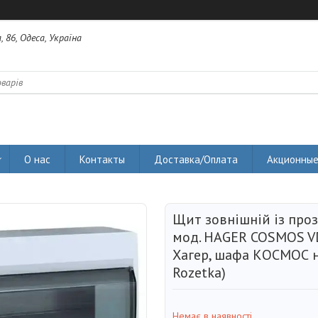
 86, Одеса, Україна
О нас
Контакты
Доставка/Оплата
Акционные
Щит зовнішній із про
мод. HAGER COSMOS V
Хагер, шафа КОСМОС н
Rozetka)
Немає в наявності