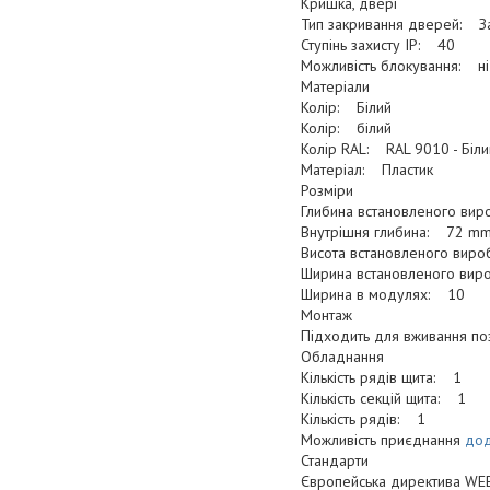
Кришка, двері
Тип закривання дверей: З
Ступінь захисту IP: 40
Можливість блокування: ні
Матеріали
Колір: Білий
Колір: білий
Колір RAL: RAL 9010 - Біли
Матеріал: Пластик
Розміри
Глибина встановленого ви
Внутрішня глибина: 72 m
Висота встановленого вир
Ширина встановленого ви
Ширина в модулях: 10
Монтаж
Підходить для вживання п
Обладнання
Кількість рядів щита: 1
Кількість секцій щита: 1
Кількість рядів: 1
Можливість приєднання
дод
Стандарти
Європейська директива WE