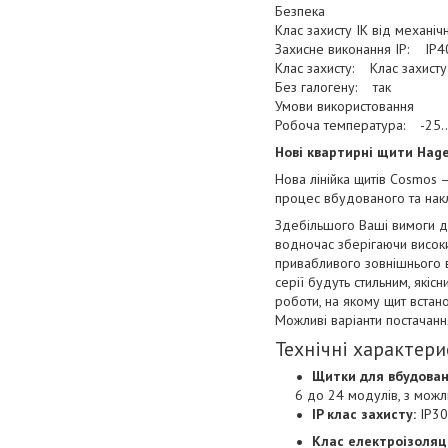
Безпека
Клас захисту IK від механі
Захисне виконання ІР: IP4
Клас захисту: Клас захисту 
Без галогену: так
Умови використовання
Робоча температура: -25
Нові квартирні щити Hag
Нова лінійка щитів Cosmos 
процес вбудованого та нак
Здебільшого Ваші вимоги д
водночас зберігаючи високи
привабливого зовнішнього 
серії будуть стильним, які
роботи, на якому щит встан
Можливі варіанти постачан
Технічні характери
Щитки для вбудован
6 до 24 модулів, з можл
IP клас захисту:
IP30
Клас електроізоляці