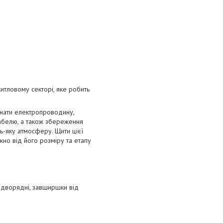
итловому секторі, яке робить
днати електропроводину,
кабелю, а також збереження
ь-яку атмосферу. Щити цієї
но від його розміру та етапу
 дворядні, завширшки від