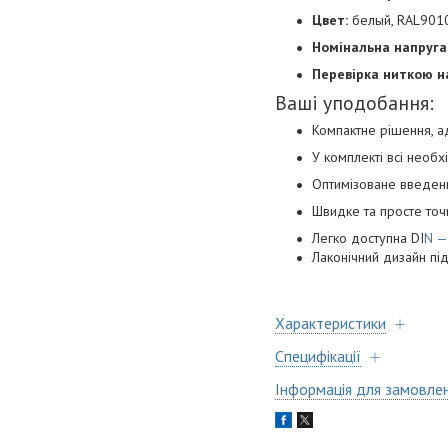
Цвет:
белый, RAL901
Номінальна напруга 
Перевірка ниткою н
Ваші уподобання:
Компактне рішення, а
У комплекті всі необ
Оптимізоване введен
Швидке та просте точ
Легко доступна DI
N —
Лаконічний дизайн під
Характеристики
Специфікації
Інформація для замовле