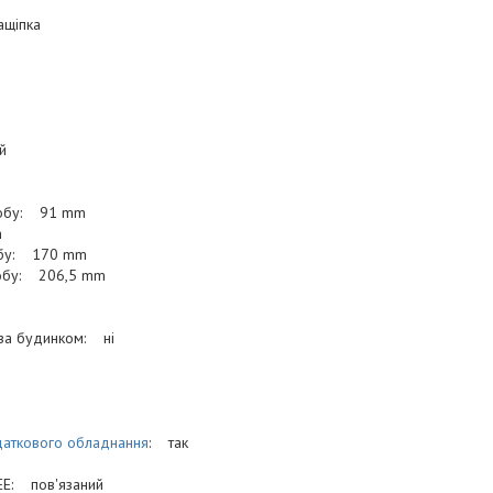
ащіпка
й
робу: 91 mm
m
обу: 170 mm
робу: 206,5 mm
оза будинком: ні
аткового обладнання
: так
EE: пов'язаний