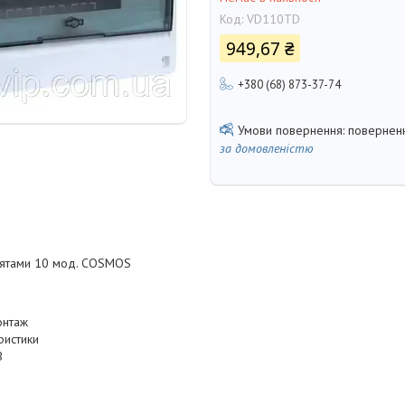
Код:
VD110TD
949,67 ₴
+380 (68) 873-37-74
поверненн
за домовленістю
цятами 10 мод. COSMOS
онтаж
ристики
B