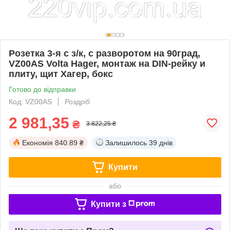
Розетка 3-я с з/к, с разворотом на 90град,
VZ00AS Volta Hager, монтаж на DIN-рейку и
плиту, щит Хагер, бокс
Готово до відправки
Код: VZ00AS
Роздріб
2 981,35
₴
3 822,25 ₴
Економія
840.89 ₴
Залишилось
39 днів
Купити
або
Купити з