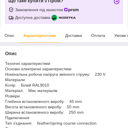
Що таке купити з Пром?
Замовлення під захистом
Доступна доставка
Опис
Характеристики
Доставка
Оплата
Умови 
Опис
Технічні характеристики
Основні електричні характеристики
Номінальна робоча напруга змінного струму: 230 V
Матеріали
Колір: Білий RAL9010
Матеріал: Мікс матеріалів
Розміри
Глибина встановленого виробу: 45 mm
Висота встановленого виробу: 50 mm
Ширина встановленого виробу: 250 mm
Підключення
Тип з’єднання: feather/spring course connection