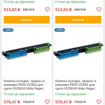
Готово до відправки
Готово до відправки
Rozetka)
513,83
513,83
₴
₴
658,76 ₴
658,76 ₴
Купити
Купити
–22%
–22%
Клемна колодка, тримач із
Клемна колодка, тримач із
клемами PE/N VZ463 для
клемами PE/N VZ463 для
щита VU36UA Volta Hager,
щита VU36UA Volta Hager,
для щита Хагер, боксу, шафи
для щита Хагер, бокса (Smart
Готово до відправки
Готово до відправки
Rozetka)
576,47
576,47
₴
₴
739,07 ₴
739,07 ₴