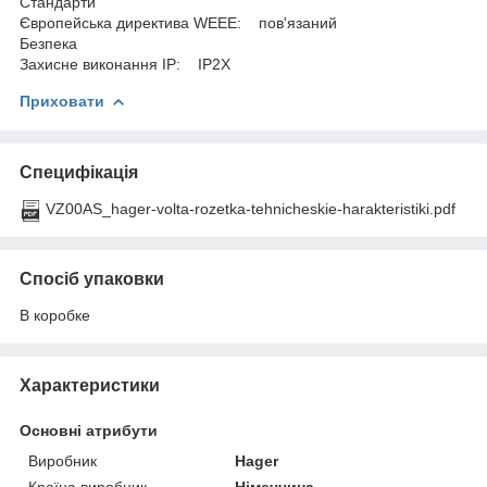
Стандарти
Європейська директива WEEE: пов'язаний
Безпека
Захисне виконання ІР: IP2X
Приховати
Специфікація
VZ00AS_hager-volta-rozetka-tehnicheskie-harakteristiki.pdf
Спосіб упаковки
В коробке
Характеристики
Основні атрибути
Виробник
Hager
Країна виробник
Німеччина