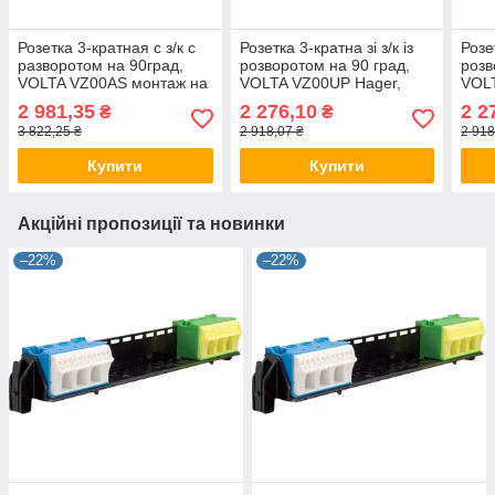
Розетка 3-кратная с з/к с
Розетка 3-кратна зі з/к із
Розет
разворотом на 90град,
розворотом на 90 град,
розв
VOLTA VZ00AS монтаж на
VOLTA VZ00UP Hager,
VOLT
DIN-рейку или плиту
бокс Хагер, щит
бокс
2 981,35
2 276,10
2 2
₴
₴
Hager, (Smart Rozetka)
мультимедійний, шафа
муль
3 822,25 ₴
2 918,07 ₴
2 918
Roze
Купити
Купити
Акційні пропозиції та новинки
–22%
–22%