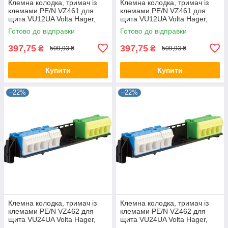
Клемна колодка, тримач із
Клемна колодка, тримач із
клемами PE/N VZ461 для
клемами PE/N VZ461 для
щита VU12UA Volta Hager,
щита VU12UA Volta Hager,
для щита Хагер, боксу, шафи
для щита Хагер, бокса (Smart
Готово до відправки
Готово до відправки
Rozetka)
397,75
397,75
₴
₴
509,93 ₴
509,93 ₴
Купити
Купити
–22%
–22%
Клемна колодка, тримач із
Клемна колодка, тримач із
клемами PE/N VZ462 для
клемами PE/N VZ462 для
щита VU24UA Volta Hager,
щита VU24UA Volta Hager,
для щита Хагер, боксу, шафи
для щита Хагер, бокса (Smart