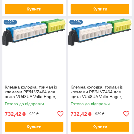
Купити
Купити
–22%
–22%
Клемна колодка, тримач із
Клемна колодка, тримач із
клемами PE/N VZ464 для
клемами PE/N VZ464 для
щита VU48UA Volta Hager,
щита VU48UA Volta Hager,
для щита Хагер, боксу, шафи
для щита Хагер, бокса (Smart
Готово до відправки
Готово до відправки
Rozetka)
732,42
732,42
₴
₴
939 ₴
939 ₴
Купити
Купити