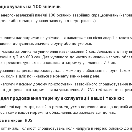
ацьовувань на 100 значень
 енергонезалежній пам'яті 100 останніх аварійних спрацьовувань (напри
я реле або спрацьовування захисту від перегрівання).
ановити час затримки на увімкнення навантаження після аварії, а також 
щення допустимих значень струму або потужності.
інімальна затримка на увімкнення навантаження 3 сек. Залежно від типу 
пазоні від 3 до 600 сек. Для чутливого до частих вимкнень напруги обла
рів, рекомендується встановлювати затримку увімкнення 2-3 хв.
уванням, затримка відраховується з моменту стабілізації напруги. Також
ки, коли відлік починається з моменту вимкнення реле.
напруги у всьому дочому пристосуванні аватокійного спрацьовування
ної до тривалості затримання на увімкнення. А в CV2 red залиште затрим
 для продовження терміну експлуатації вашої техніки:
либлені параметри, настійно рекомендуємо переконатися, що верхній а
кості саме вашої мережі та обладнання, що захищається до них.
ра на екрані HUS
оптимізації кількості спрацьовувань, коли напруга в мережі близько до 