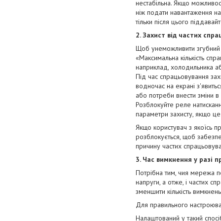
нестабільна. Якщо можливос
ніж подати навантаження на
тільки після цього піддавай
2. Захист від частих спр
Щоб унеможливити згубний в
«Максимальна кількість спр
наприклад, холодильника а
Під час спрацьовування захи
водночас на екрані з'явить
або потреби внести зміни в
Розблокуйте реле натисканн
параметри захисту, якщо ц
Якщо користувач з якоїсь п
розблокується, щоб забезпеч
причину частих спрацьовува
3. Час вимкнення у разі 
Потрібна тим, чия мережа п
напруги, а отже, і частих 
зменшити кількість вимкнен
Для правильного настроюва
Налаштований у такий спосі