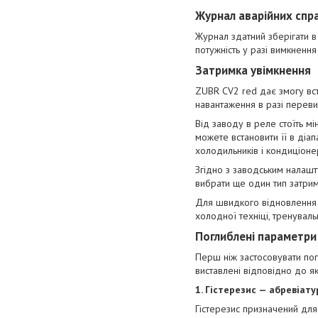
Журнал аварійних спр
Журнал здатний зберігати в
потужність у разі вимкненн
Затримка увімкнення
ZUBR CV2 red дає змогу вст
навантаження в разі переви
Від заводу в реле стоїть м
можете встановити її в діа
холодильників і кондиціоне
Згідно з заводським налашт
вибрати ще один тип затрим
Для швидкого відновлення 
холодної техніці, тренуваль
Поглиблені параметри
Перш ніж застосовувати пог
виставлені відповідно до я
1. Гістерезис — абревіату
Гістерезис призначений для 