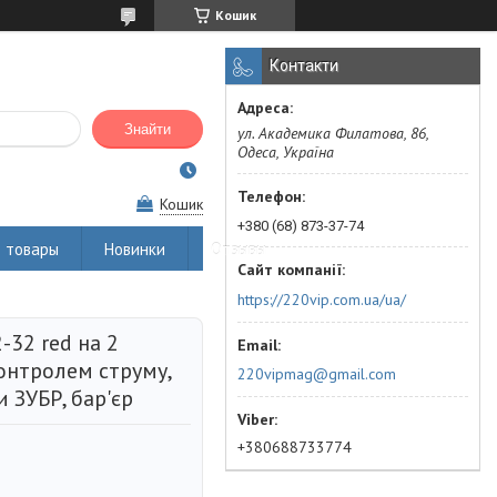
Кошик
Контакти
Знайти
ул. Академика Филатова, 86,
Одеса, Україна
Кошик
+380 (68) 873-37-74
 товары
Новинки
Отзывы
https://220vip.com.ua/ua/
-32 red на 2
контролем струму,
220vipmag@gmail.com
 ЗУБР, бар'єр
+380688733774