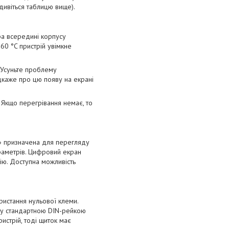
дивіться таблицю вище).
ра всередині корпусу
60 °C пристрій увімкне
. Усуньте проблему
дкаже про цю появу на екрані
. Якщо перегрівання немає, то
» призначена для перегляду
раметрів. Цифровий екран
ію. Доступна можливість
ристання нульової клеми.
му стандартною DIN-рейкою
истрій, тоді щиток має