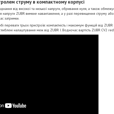
тролем струму в компактному корпусі
нання від високої та низької напруги, обривання нуля, а також обмеж
ння напруги ZUBR вимкне навантаження, а у разі перевищення струму аб
ас затримки.
бі переваги трьох пристроїв: компактність і максимум функцій від ZUBR 
глиблені налаштування меж від ZUBR I. Водночас вартість ZUBR CV2 re