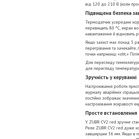
від 120 до 210 В (коли про
Підвищена безпека за
Термодатчик усередині корп
перевищить 80 °C, екран во
навантаження й відновить р
Якщо захист має понад 5 ра
перегрівання та зачекайте,
точки наприкінці «oht.» Пот
Для перегляду темпелятури 
для перегляду температури 
Зручність у керуванні
Настроювання роботи прист
журналу аварійних спрацьо
постійно зображає значення
настроювання яскравості ек
Просте встановлення
У ZUBR CV2 red зручне стан
Реле ZUBR CV2 red дуже ко
завширшки 36 мм. Якщо в пр