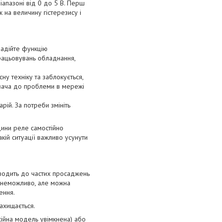
іапазоні від 0 до 5 В. Перш
 на величину гістерезису і
задійте функцію
працьовувань обладнання,
сну техніку та заблокується,
увача до проблеми в мережі
ій. За потреби змініть
дини реле самостійно
кій ситуації важливо усунути
зводить до частих просаджень
ни неможливо, але можна
ення.
ахищається.
сійна модель увімкнена) або