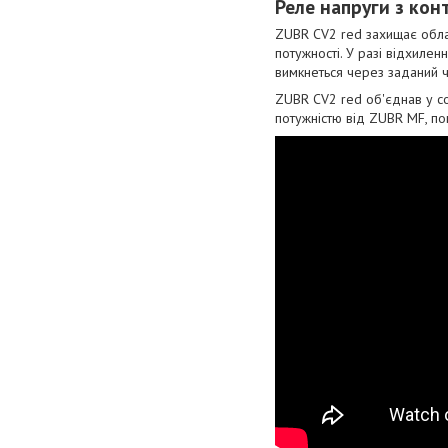
Реле напруги з кон
ZUBR CV2 red захищає облад
потужності. У разі відхиле
вимкнеться через заданий ч
ZUBR CV2 red об'єднав у со
потужністю від ZUBR MF, по