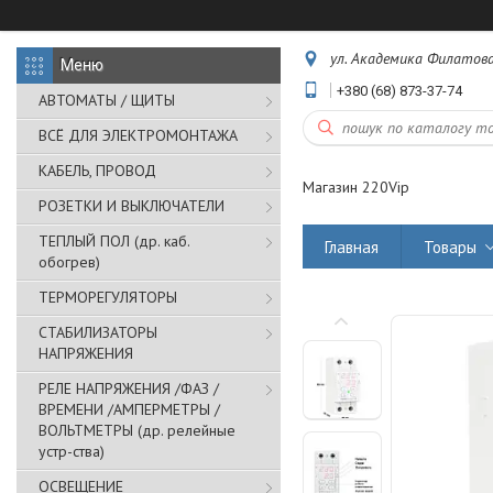
ул. Академика Филатова,
+380 (68) 873-37-74
АВТОМАТЫ / ЩИТЫ
ВСЁ ДЛЯ ЭЛЕКТРОМОНТАЖА
КАБЕЛЬ, ПРОВОД
Магазин 220Vip
РОЗЕТКИ И ВЫКЛЮЧАТЕЛИ
ТЕПЛЫЙ ПОЛ (др. каб.
Главная
Товары
обогрев)
ТЕРМОРЕГУЛЯТОРЫ
СТАБИЛИЗАТОРЫ
НАПРЯЖЕНИЯ
РЕЛЕ НАПРЯЖЕНИЯ /ФАЗ /
ВРЕМЕНИ /АМПЕРМЕТРЫ /
ВОЛЬТМЕТРЫ (др. релейные
устр-ства)
ОСВЕЩЕНИЕ