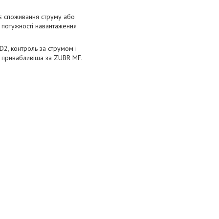
ує споживання струму або
о потужності навантаження
D2, контроль за струмом і
d привабливіша за ZUBR MF.