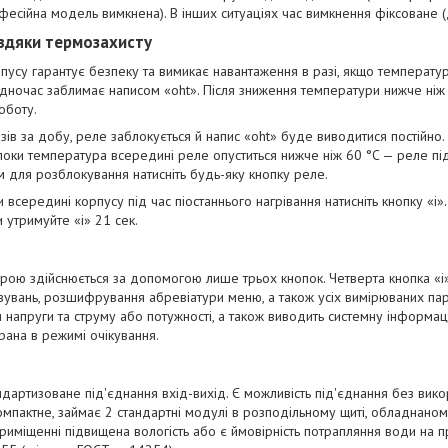
фесійна модель вимкнена). В інших ситуаціях час вимкнення фіксоване (
вдяки термозахисту
усу гарантує безпеку та вимикає навантаження в разі, якщо температу
дночас заблимає написом «oht». Після зниження температури нижче ніж 
оботу.
зів за добу, реле заблокується й напис «oht» буде виводитися постійно
 поки температура всередині реле опуститься нижче ніж 60 °C — реле пі
ім для розблокування натисніть будь-яку кнопку реле.
всередині корпусу під час піостаннього нагрівання натисніть кнопку «i»
утримуйте «i» 21 сек.
рою здійснюється за допомогою лише трьох кнопок. Четверта кнопка «i
вувань, розшифрування абревіатури меню, а також усіх вимірюваних па
 напруги та струму або потужності, а також виводить системну інформац
рана в режимі очікування.
дартизоване під'єднання вхід-вихід. Є можливість під'єднання без вико
мпактне, займає 2 стандартні модулі в розподільному щиті, обладнано
иміщенні підвищена вологість або є ймовірність потрапляння води на пр