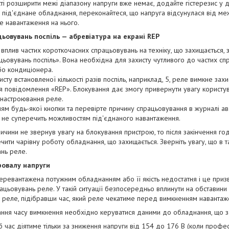
ті розширити межі діапазону напруги вже немає, додайте гістерезис у д
 під'єднане обладнання, переконайтеся, що напруга відсунулася від меж
те навантаження на нього.
ацьовувань поспіль — абревіатура на екрані REP
плив частих короткочасних спрацьовувань на техніку, що захищається, 
ацьовувань поспіль». Вона необхідна для захисту чутливого до частих с
бо кондиціонера.
сту встановленої кількості разів поспіль, наприклад, 5, реле вимкне захи
ся повідомлення «REP». Блокування дає змогу привернути увагу корист
 настроювання реле.
ям будь-якої кнопки та перевірте причину спрацьовування в журналі авар
е не суперечить можливостям під'єднаного навантаження.
ричини не звернув увагу на блокування пристрою, то після закінчення го
ити чарівну роботу обладнання, що захищається. Зверніть увагу, що в та
нь реле.
провалу напруги
еревантажена потужним обладнанням або її якість недостатня і це при
спрацьовувань реле. У такій ситуації безпосередньо вплинути на обстави
ь реле, підібравши час, який реле чекатиме перед вимкненням навантаж
ння часу вимкнення необхідно керуватися даними до обладнання, що з
б час діятиме тільки за зниження напруги від 154 до 176 В (коли профе