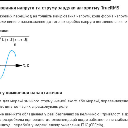
рювання напруги та струму завдяки алгоритму TrueRMS
евих перешкод на точність вимірювання напруги, коли форма напруги в
ле вимкне навантаження до того, як стрибок напруги негативно вплине 
асу вимкнення навантаження
 для мережі змінного струму низької якості або мережі, перевантажен
зводять до частих спрацьовувань реле.
не вимикати обладнання у разі безпечних за величиною і тривалості від
o розроблена відповідно до рекомендацій щодо забезпечення стабільно
шкод і перебоїв у мережі електроживлення ITIC (CBEMA).