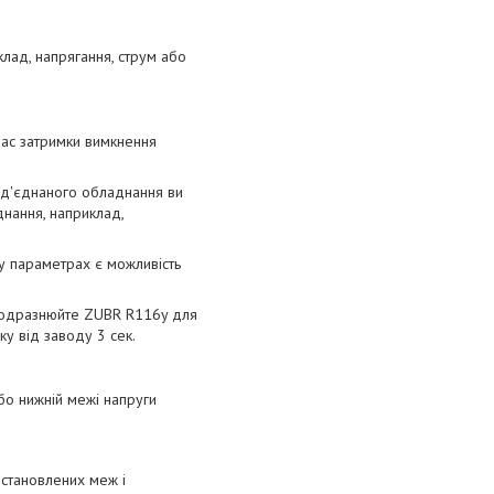
клад, напрягання, струм або
час затримки вимкнення
під'єднаного обладнання ви
днання, наприклад,
 у параметрах є можливість
 подразнюйте ZUBR R116y для
ку від заводу 3 сек.
бо нижній межі напруги
встановлених меж і