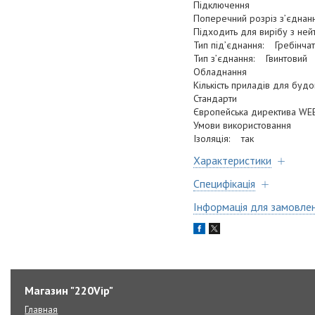
Підключення
Поперечний розріз з’єднан
Підходить для вирібу з не
Тип під’єднання: Гребінча
Тип з’єднання: Гвинтовий
Обладнання
Кількість приладів для буд
Стандарти
Європейська директива WE
Умови використовання
Ізоляція: так
Характеристики
Специфікація
Інформація для замовле
Магазин "220Vip"
Главная