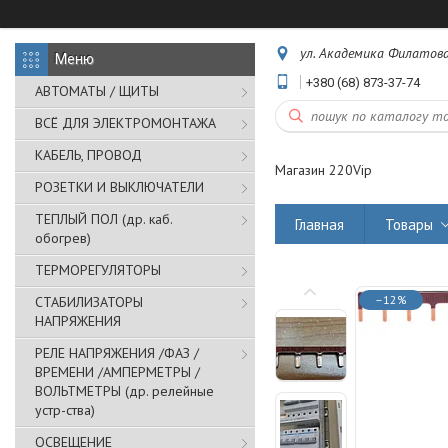
ул. Академика Филатова,
+380 (68) 873-37-74
АВТОМАТЫ / ЩИТЫ
ВСЁ ДЛЯ ЭЛЕКТРОМОНТАЖА
КАБЕЛЬ, ПРОВОД
Магазин 220Vip
РОЗЕТКИ И ВЫКЛЮЧАТЕЛИ
ТЕПЛЫЙ ПОЛ (др. каб.
Главная
Товары
обогрев)
ТЕРМОРЕГУЛЯТОРЫ
–12%
СТАБИЛИЗАТОРЫ
НАПРЯЖЕНИЯ
РЕЛЕ НАПРЯЖЕНИЯ /ФАЗ /
ВРЕМЕНИ /АМПЕРМЕТРЫ /
ВОЛЬТМЕТРЫ (др. релейные
устр-ства)
ОСВЕЩЕНИЕ