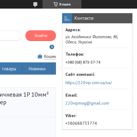
Кошик
Контакти
Знайти
ул. Академика Филатова, 86,
Одеса, Україна
Кошик
+380 (68) 873-37-74
 товары
Новинки
Отзывы
https://220vip.com.ua/ua/
ичневая 1P 10мм²
гер
220vipmag@gmail.com
+380688733774