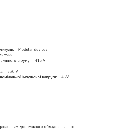
ртикулів: Modular devices
ристики
 змінного струму: 415 V
га: 230 V
 номінальної імпульсної напруги: 4 kV
кріпленням допоміжного обладнання: ні