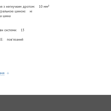
ня з негнучким дротом: 10 мм²
йтральною шиною: ні
та шина
ови системи: 13
EE: пов'язаний
ння