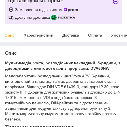
Що таке купити з Пром?
Замовлення під захистом
Доступна доставка
Опис
Характеристики
Доставка
Оплата
Умови п
Опис
Мультимедіа, volta, розподільник накладний, 5-рядний, з
дверцятами з листової сталі з прорізами, DVA60NW
Малогабаритний розподільний щит Volta APV, 5-рядний,
виготовлений із пластику та має дверцята з листової сталі з
прорізами. Відповідає DIN VDE 61439-3, стандарт IP 30, клас
захисту II. Підходить для житлових будівель відповідно до DIN
18015 і компонентів VDI з подвійною ізоляцією. З
комутаційною панеллю, DIN-рейкою та підготовленими
з'єднаннями для модуля захисту від перенапруги типу 3.
Містить маркувальну смужку та монтовану потрійну розетку
безпеки.
Технічні характеристики