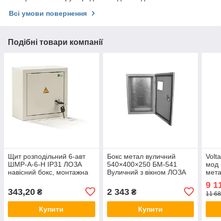
Всі умови повернення
Подібні товари компанії
Щит розподільний 6-авт
Бокс метал вуличний
Volta
ШМР-А-6-Н IP31 ЛОЗА
540×400×250 БМ-541
мод 
навісний бокс, монтажна
Вуличний з вікном ЛОЗА
мета
металева шафа зовнішня
IP54, металевий корпус,
VA60
9 1
накладна
зовнішній, щит
шаф
343,20
2 343
₴
₴
11 68
Купити
Купити