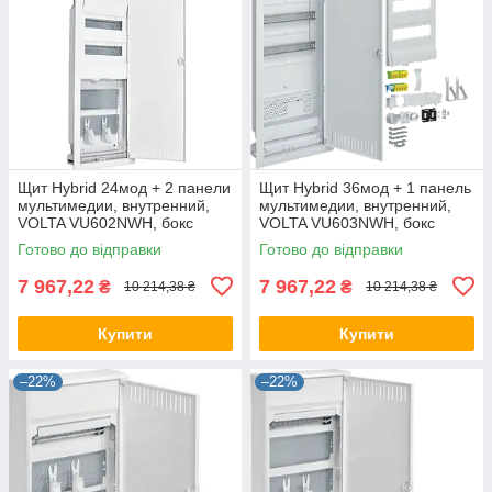
Щит Hybrid 24мод + 2 панели
Щит Hybrid 36мод + 1 панель
мультимедии, внутренний,
мультимедии, внутренний,
VOLTA VU602NWH, бокс
VOLTA VU603NWH, бокс
Хагер, шкаф Хагер
Хагер, шкаф Хагер
Готово до відправки
Готово до відправки
7 967,22
7 967,22
₴
₴
10 214,38 ₴
10 214,38 ₴
Купити
Купити
–22%
–22%