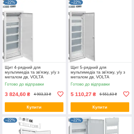
–22%
–22%
Щит 4-рядний для
Щит 5-рядний для
мультимедіа та зв'язку, у/у з
мультимедіа та зв'язку, у/у з
металом дв, VOLTA
металом дв, VOLTA
VU48NWB, бокс Хагер, шафа
VU60NWB, бокс Хагер, шафа
Готово до відправки
Готово до відправки
розподільна
розподільна
3 824,60
5 110,27
₴
₴
4 903,33 ₴
6 551,63 ₴
Купити
Купити
–22%
–22%