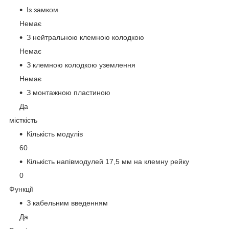
Із замком
Немає
З нейтральною клемною колодкою
Немає
З клемною колодкою уземлення
Немає
З монтажною пластиною
Да
місткість
Кількість модулів
60
Кількість напівмодулей 17,5 мм на клемну рейку
0
Функції
З кабельним введенням
Да