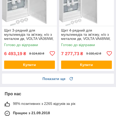
Щит 3-рядний для
Щит 4-рядний для
мультимедіа та зв'язку, н/о з
мультимедіа та зв'язку, н/о з
металом дв, VOLTA VA36NW,
металом дв, VOLTA VA48NW,
бокс Хагер, шафа
бокс Хагер, шафа
Готово до відправки
Готово до відправки
розподільна
розподільна
6 493,19
7 277,73
₴
₴
8 324,60 ₴
9 330,42 ₴
Купити
Купити
Показати ще
Про нас
98% позитивних з 2265 відгуків за рік
Працює з 21.09.2018