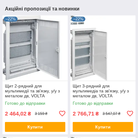
Акційні пропозиції та новинки
–22%
–22%
Щит 2-рядний для
Щит 3-рядний для
мультимедії та зв'язку, у/у з
мультимедіа та зв'язку, у/у з
металом дв, VOLTA
металом дв, VOLTA
VU24NWB, бокс Хагер, шафа
VU36NWB, бокс Хагер, шафа
Готово до відправки
Готово до відправки
розподільна
розподільна
2 464,02
2 766,71
₴
₴
3 159 ₴
3 547,07 ₴
Купити
Купити