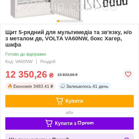
Щит 5-рядний для мультимедіа та зв'язку, н/о
з металом дв, VOLTA VA60NW, бокс Хагер,
шафа
Готово до відправки
Код: VA60NW
Роздріб
12 350,26
₴
15 833,66 ₴
Економія
3483.41 ₴
Залишилось
41 день
Купити
або
Купити з