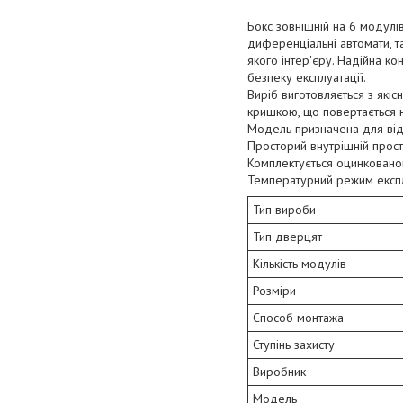
Бокс зовнішній на 6 модулі
диференціальні автомати, т
якого інтер'єру. Надійна ко
безпеку експлуатації.
Виріб виготовляється з які
кришкою, що повертається 
Модель призначена для відк
Просторий внутрішній прост
Комплектується оцинковано
Температурний режим експлу
Тип вироби
Тип дверцят
Кількість модулів
Розміри
Способ монтажа
Ступінь захисту
Виробник
Модель