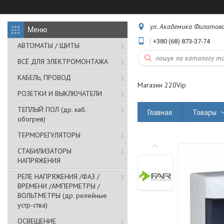
ул. Академика Филатова,
+380 (68) 873-37-74
АВТОМАТЫ / ЩИТЫ
ВСЁ ДЛЯ ЭЛЕКТРОМОНТАЖА
КАБЕЛЬ, ПРОВОД
Магазин 220Vip
РОЗЕТКИ И ВЫКЛЮЧАТЕЛИ
ТЕПЛЫЙ ПОЛ (др. каб.
Главная
Товары
обогрев)
ТЕРМОРЕГУЛЯТОРЫ
СТАБИЛИЗАТОРЫ
НАПРЯЖЕНИЯ
РЕЛЕ НАПРЯЖЕНИЯ /ФАЗ /
ВРЕМЕНИ /АМПЕРМЕТРЫ /
ВОЛЬТМЕТРЫ (др. релейные
устр-ства)
ОСВЕЩЕНИЕ