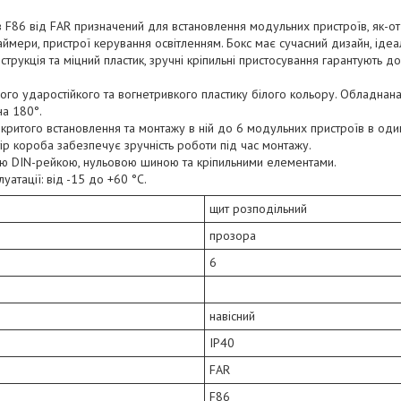
в F86 від FAR призначений для встановлення модульних пристроїв, як-от 
аймери, пристрої керування освітленням. Бокс має сучасний дизайн, іде
нструкція та міцний пластик, зручні кріпильні пристосування гарантують до
сного ударостійкого та вогнетривкого пластику білого кольору. Обладна
на 180°.
ритого встановлення та монтажу в ній до 6 модульних пристроїв в оди
ір короба забезпечує зручність роботи під час монтажу.
ю DIN-рейкою, нульовою шиною та кріпильними елементами.
атації: від -15 до +60 °C.
щит розподільний
прозора
6
навісний
IP40
FAR
F86