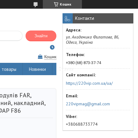
Кошик
Контакти
Знайти
ул. Академика Филатова, 86,
Одеса, Україна
Кошик
+380 (68) 873-37-74
 товары
Новинки
Отзывы
https://220vip.com.ua/ua/
одулів FAR,
жний, накладний,
220vipmag@gmail.com
ФАР F86
+380688733774