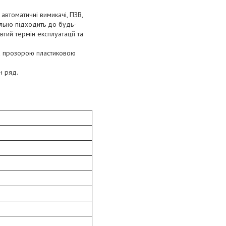
автоматичні вимикачі, ПЗВ,
ально підходить до будь-
вгий термін експлуатації та
на прозорою пластиковою
н ряд.