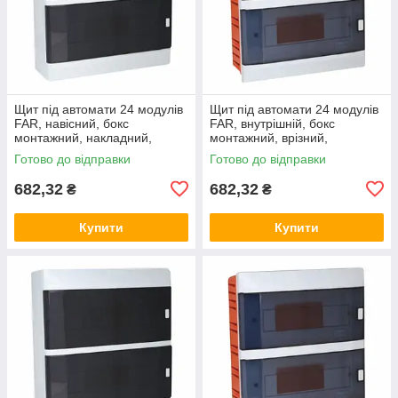
Щит під автомати 24 модулів
Щит під автомати 24 модулів
FAR, навісний, бокс
FAR, внутрішній, бокс
монтажний, накладний,
монтажний, врізний,
зовнішній, настінний ФАР F94
вбудований, прихований ФАР
Готово до відправки
Готово до відправки
(Smart Rozetka)
F95 (Smart Rozetka)
682,32
682,32
₴
₴
Купити
Купити