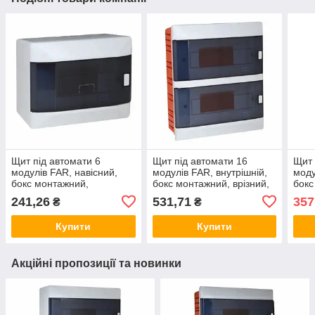
Щит під автомати 6
Щит під автомати 16
Щит 
модулів FAR, навісний,
модулів FAR, внутрішній,
моду
бокс монтажний,
бокс монтажний, врізний,
бокс
накладний, зовнішній,
вбудований, прихований
вбуд
241,26
531,71
357
₴
₴
настінний ФАР F86
ФАР F93
Вико
Купити
Купити
Акційні пропозиції та новинки