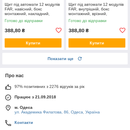
Щит під автомати 12 модулів
Щит під автомати 12 модулів
FAR, навісний, бокс
FAR, внутрішній, бокс
монтажний, накладний,
монтажний, врізний,
зовнішній, настінний ФАР F90
вбудований, прихований ФАР
Готово до відправки
Готово до відправки
(Smart Rozetka)
F91 (Smart Rozetka)
388,80
388,80
₴
₴
Купити
Купити
Показати ще
Про нас
97% позитивних з 2276 відгуків за рік
Працює з 21.09.2018
м. Одеса
ул. Академика Филатова, 86, Одеса, Україна
Контакти