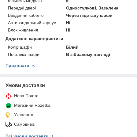
Кількість модулів
9
Передні двері
Одностулкові, Засклена
Введення кабелю
Через підставу шафи
Антивандальний корпус
Ні
Блок живлення
Ні
Додаткові характеристики
Колір шафи
Білий
Поставка шафи
В зібраному вигляді
Приховати
Умови доставки
Нова Пошта
Магазини Rozetka
Укрпошта
Самовивіз
Всі умови доставки