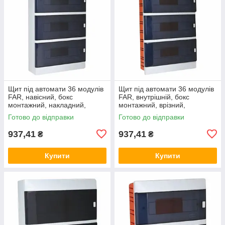
Щит під автомати 36 модулів
Щит під автомати 36 модулів
FAR, навісний, бокс
FAR, внутрішній, бокс
монтажний, накладний,
монтажний, врізний,
зовнішній, настінний ФАР F96
вбудований, прихований ФАР
Готово до відправки
Готово до відправки
(Smart Rozetka)
F97 (Smart Rozetka)
937,41
937,41
₴
₴
Купити
Купити