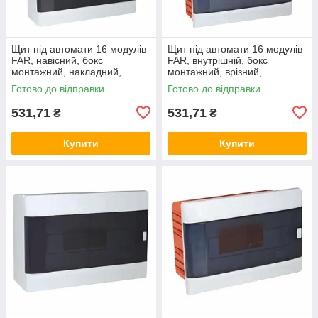
Щит під автомати 16 модулів
Щит під автомати 16 модулів
FAR, навісний, бокс
FAR, внутрішній, бокс
монтажний, накладний,
монтажний, врізний,
зовнішній, настінний ФАР F92
вбудований, прихований ФАР
Готово до відправки
Готово до відправки
(Smart Rozetka)
F93 (Smart Rozetka)
531,71
531,71
₴
₴
Купити
Купити