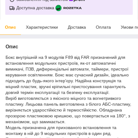
Доступна доставка
Опис
Характеристики
Доставка
Оплата
Умови п
Опис
Бокс внутрішній на 9 модулів F89 від FAR призначений для
встановлення модульних пристроїв, як-от автоматичні
вимикачі, ПЗВ, диференціальні автомати, таймери, пристрої
керування освітленням. Бокс має сучасний дизайн, ідеально
підходить до будь-якого інтер'єру. Надійна конструкція та
міцний пластик, зручні кріпильні пристосування гарантують
довгий термін експлуатації та безпеку експлуатації.
Виріб виготовляється з якісного міцного та вогнетривкого
пластику. Лицьова панель виготовлена з білого АБС-пластику,
вирізняється ударостійкістю й термостійкістю. Обладнана
прозорою пластиковою кришкою, що повертається на 180°, з
механізмом, що замикається.
Модель призначена для прихованого встановлення та
монтажу в ній до 9 модульних пристроїв в один ряд.