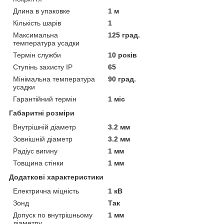
Длина в упаковке
1 м
Кількість шарів
1
Максимальна
125 град.
температура усадки
Термін служби
10 років
Ступінь захисту IP
65
Мінімальна температура
90 град.
усадки
Гарантійний термін
1 міс
Габаритні розміри
Внутрішній діаметр
3.2 мм
Зовнішній діаметр
3.2 мм
Радіус вигину
1 мм
Товщина стінки
1 мм
Додаткові характеристики
Електрична міцність
1 кВ
Зонд
Так
Допуск по внутрішньому
1 мм
діаметру