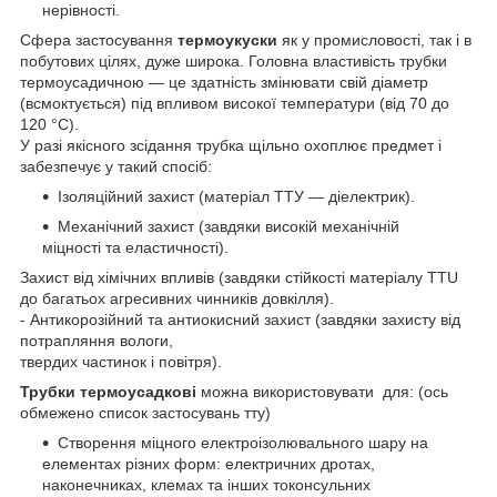
нерівності.
Сфера застосування
термоукуски
як у промисловості, так і в
побутових цілях, дуже широка. Головна властивість трубки
термоусадичною — це здатність змінювати свій діаметр
(всмоктується) під впливом високої температури (від 70 до
120 °C).
У разі якісного зсідання трубка щільно охоплює предмет і
забезпечує у такий спосіб:
Ізоляційний захист (матеріал ТТУ — діелектрик).
Механічний захист (завдяки високій механічній
міцності та еластичності).
Захист від хімічних впливів (завдяки стійкості матеріалу TTU
до багатьох агресивних чинників довкілля).
- Антикорозійний та антиокисний захист (завдяки захисту від
потрапляння вологи,
твердих частинок і повітря).
Трубки термоусадкові
можна використовувати для: (ось
обмежено список застосувань тту)
Створення міцного електроізолювального шару на
елементах різних форм: електричних дротах,
наконечниках, клемах та інших токонсульних