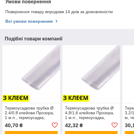
Умови повернення
Повернення товару впродовж 14 днів за домовленістю
Всі умови повернення
Подібні товари компанії
Термоусадкова трубка Ø
Термоусадкова трубка Ø
Терм
2.4/0.8 клейова Прозора,
4,8/1,6 клейова Прозора,
3,2/
1 м.п., термоусадка,
1 м.п., термоусадка,
м, т
кембрик, для дротів і
кембрик, для дротів і
для 
40,70
42,32
30,
₴
₴
кабелю, термо трубка
кабелю, термо трубка
труб