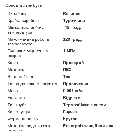
Основні атрибути
Виробник
Reliance
Країна виробник
Туреччина
Мінімальна робоча
-45 град.
температура
Максимальна робоча
120 град.
температура
Гранична міцність на
1 МПа
розрив
Колір
Прозорий
Матеріал
ПВХ
Вогнестійкість
Так
Тип додаткового покриття
Просочення
Маса
0.001 кг/м
Упаковка
Відрізки
Тип труби
Термозбіжна з клеєм
Конструкція
Гнучка
Форма перерізу
Кругла
Матеріал додаткового
Електроізоляційний лак
покриття