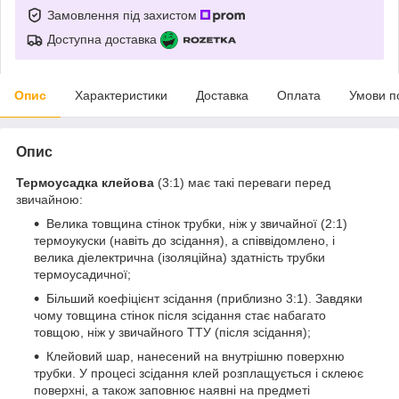
Замовлення під захистом
Доступна доставка
Опис
Характеристики
Доставка
Оплата
Умови п
Опис
Термоусадка клейова
(3:1) має такі переваги перед
звичайною:
Велика товщина стінок трубки, ніж у звичайної (2:1)
термоукуски (навіть до зсідання), а співвідомлено, і
велика діелектрична (ізоляційна) здатність трубки
термоусадичної;
Більший коефіцієнт зсідання (приблизно 3:1). Завдяки
чому товщина стінок після зсідання стає набагато
товщою, ніж у звичайного ТТУ (після зсідання);
Клейовий шар, нанесений на внутрішню поверхню
трубки. У процесі зсідання клей розплащується і склеює
поверхні, а також заповнює наявні на предметі