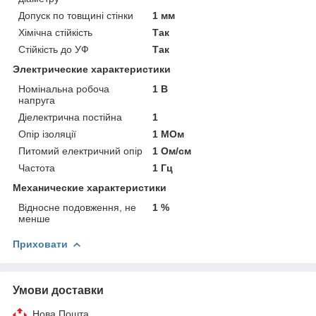
Допуск по товщині стінки
1 мм
Хімічна стійкість
Так
Стійкість до УФ
Так
Электрические характеристики
Номінальна робоча
1 В
напруга
Діелектрична постійна
1
Опір ізоляції
1 МОм
Питомий електричний опір
1 Ом/см
Частота
1 Гц
Механические характеристики
Відносне подовження, не
1 %
менше
Приховати
Умови доставки
Нова Пошта