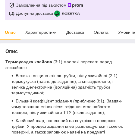
Замовлення під захистом
Доступна доставка
Опис
Характеристики
Доставка
Оплата
Умови п
Опис
Термоусадка клейова
(3:1) має такі переваги перед
звичайною:
Велика товщина стінок трубки, ніж у звичайної (2:1)
термоукуски (навіть до зсідання), а співвідомлено, і
велика діелектрична (ізоляційна) здатність трубки
термоусадичної;
Більший коефіцієнт зсідання (приблизно 3:1). Завдяки
чому товщина стінок після зсідання стає набагато
товщою, ніж у звичайного ТТУ (після зсідання);
Клейовий шар, нанесений на внутрішню поверхню
трубки. У процесі зсідання клей розплащується і склеює
поверхні, а також заповнює наявні на предметі