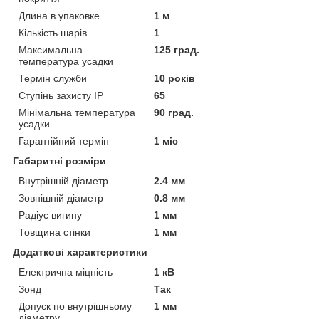
Длина в упаковке
1 м
Кількість шарів
1
Максимальна
125 град.
температура усадки
Термін служби
10 років
Ступінь захисту IP
65
Мінімальна температура
90 град.
усадки
Гарантійний термін
1 міс
Габаритні розміри
Внутрішній діаметр
2.4 мм
Зовнішній діаметр
0.8 мм
Радіус вигину
1 мм
Товщина стінки
1 мм
Додаткові характеристики
Електрична міцність
1 кВ
Зонд
Так
Допуск по внутрішньому
1 мм
діаметру