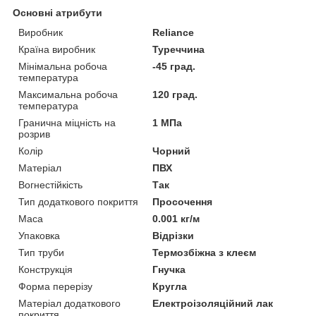
Основні атрибути
Виробник
Reliance
Країна виробник
Туреччина
Мінімальна робоча
-45 град.
температура
Максимальна робоча
120 град.
температура
Гранична міцність на
1 МПа
розрив
Колір
Чорний
Матеріал
ПВХ
Вогнестійкість
Так
Тип додаткового покриття
Просочення
Маса
0.001 кг/м
Упаковка
Відрізки
Тип труби
Термозбіжна з клеєм
Конструкція
Гнучка
Форма перерізу
Кругла
Матеріал додаткового
Електроізоляційний лак
покриття