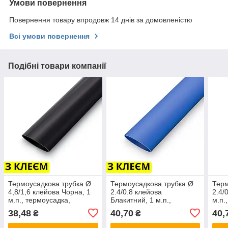
Умови повернення
Повернення товару впродовж 14 днів за домовленістю
Всі умови повернення
Подібні товари компанії
Термоусадкова трубка Ø
Термоусадкова трубка Ø
Терм
4,8/1,6 клейова Чорна, 1
2.4/0.8 клейова
2.4/
м.п., термоусадка,
Блакитний, 1 м.п.,
м.п.
кембрик, для дротів і
термоусадка, кембрик,
кемб
38,48
40,70
40,
₴
₴
кабелю, термо трубка
для дротів і кабелю, термо
кабе
трубка