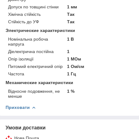
Допуск по товщині стінки
1 мм
Хімічна стійкість
Так
Стійкість до УФ
Так
Электрические характеристики
Номінальна робоча
1 В
напруга
Діелектрична постійна
1
Опір ізоляції
1 МОм
Питомий електричний опір
1 Ом/см
Частота
1 Гц
Механические характеристики
Відносне подовження, не
1 %
менше
Приховати
Умови доставки
Нова Пошта