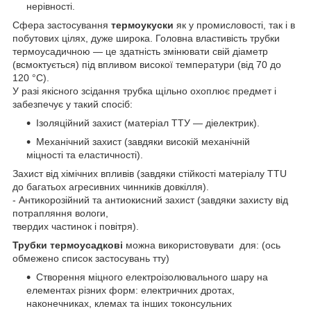
нерівності.
Сфера застосування
термоукуски
як у промисловості, так і в
побутових цілях, дуже широка. Головна властивість трубки
термоусадичною — це здатність змінювати свій діаметр
(всмоктується) під впливом високої температури (від 70 до
120 °C).
У разі якісного зсідання трубка щільно охоплює предмет і
забезпечує у такий спосіб:
Ізоляційний захист (матеріал ТТУ — діелектрик).
Механічний захист (завдяки високій механічній
міцності та еластичності).
Захист від хімічних впливів (завдяки стійкості матеріалу TTU
до багатьох агресивних чинників довкілля).
- Антикорозійний та антиокисний захист (завдяки захисту від
потрапляння вологи,
твердих частинок і повітря).
Трубки термоусадкові
можна використовувати для: (ось
обмежено список застосувань тту)
Створення міцного електроізолювального шару на
елементах різних форм: електричних дротах,
наконечниках, клемах та інших токонсульних