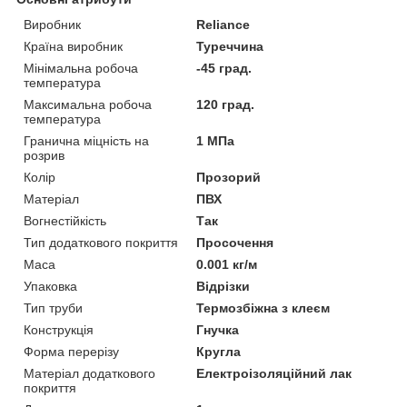
Виробник
Reliance
Країна виробник
Туреччина
Мінімальна робоча
-45 град.
температура
Максимальна робоча
120 град.
температура
Гранична міцність на
1 МПа
розрив
Колір
Прозорий
Матеріал
ПВХ
Вогнестійкість
Так
Тип додаткового покриття
Просочення
Маса
0.001 кг/м
Упаковка
Відрізки
Тип труби
Термозбіжна з клеєм
Конструкція
Гнучка
Форма перерізу
Кругла
Матеріал додаткового
Електроізоляційний лак
покриття