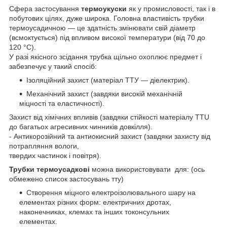
Сфера застосування
термоукуски
як у промисловості, так і в
побутових цілях, дуже широка. Головна властивість трубки
термоусадичною — це здатність змінювати свій діаметр
(всмоктується) під впливом високої температури (від 70 до
120 °C).
У разі якісного зсідання трубка щільно охоплює предмет і
забезпечує у такий спосіб:
Ізоляційний захист (матеріал ТТУ — діелектрик).
Механічний захист (завдяки високій механічній
міцності та еластичності).
Захист від хімічних впливів (завдяки стійкості матеріалу TTU
до багатьох агресивних чинників довкілля).
- Антикорозійний та антиокисний захист (завдяки захисту від
потрапляння вологи,
твердих частинок і повітря).
Трубки термоусадкові
можна використовувати для: (ось
обмежено список застосувань тту)
Створення міцного електроізолювального шару на
елементах різних форм: електричних дротах,
наконечниках, клемах та інших токонсульних
елементах.