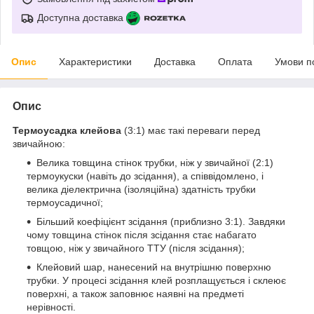
Доступна доставка
Опис
Характеристики
Доставка
Оплата
Умови п
Опис
Термоусадка клейова
(3:1) має такі переваги перед
звичайною:
Велика товщина стінок трубки, ніж у звичайної (2:1)
термоукуски (навіть до зсідання), а співвідомлено, і
велика діелектрична (ізоляційна) здатність трубки
термоусадичної;
Більший коефіцієнт зсідання (приблизно 3:1). Завдяки
чому товщина стінок після зсідання стає набагато
товщою, ніж у звичайного ТТУ (після зсідання);
Клейовий шар, нанесений на внутрішню поверхню
трубки. У процесі зсідання клей розплащується і склеює
поверхні, а також заповнює наявні на предметі
нерівності.