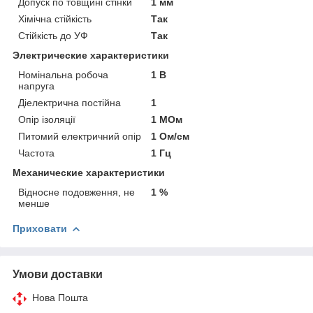
Допуск по товщині стінки
1 мм
Хімічна стійкість
Так
Стійкість до УФ
Так
Электрические характеристики
Номінальна робоча
1 В
напруга
Діелектрична постійна
1
Опір ізоляції
1 МОм
Питомий електричний опір
1 Ом/см
Частота
1 Гц
Механические характеристики
Відносне подовження, не
1 %
менше
Приховати
Умови доставки
Нова Пошта