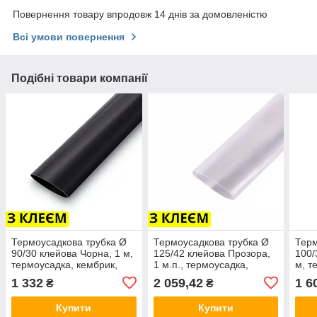
Повернення товару впродовж 14 днів за домовленістю
Всі умови повернення
Подібні товари компанії
Термоусадкова трубка Ø
Термоусадкова трубка Ø
Терм
90/30 клейова Чорна, 1 м,
125/42 клейова Прозора,
100/
термоусадка, кембрик,
1 м.п., термоусадка,
м, т
для дротів і кабелю, термо
кембрик, для дротів і
для 
1 332
2 059,42
1 6
₴
₴
трубка
кабелю, термо трубка
труб
Купити
Купити