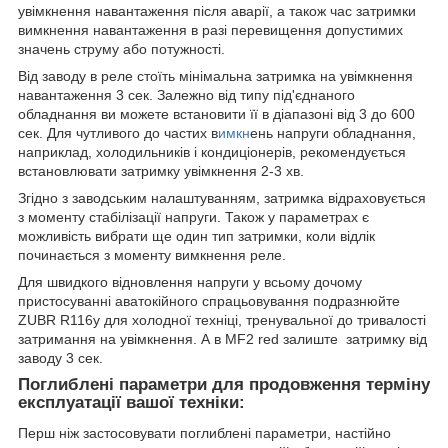
увімкнення навантаження після аварії, а також час затримки
вимкнення навантаження в разі перевищення допустимих
значень струму або потужності.
Від заводу в реле стоїть мінімальна затримка на увімкнення
навантаження 3 сек. Залежно від типу під'єднаного
обладнання ви можете встановити її в діапазоні від 3 до 600
сек. Для чутливого до частих в
имкн
ень напруги обладнання,
наприклад, холодильників і кондиціонерів, рекомендується
встановлювати затримку увімкнення 2-3 хв.
Згідно з заводським налаштуванням, затримка відраховується
з моменту стабілізації напруги. Також у параметрах є
можливість вибрати ще один тип затримки, коли відлік
починається з моменту вимкнення реле.
Для швидкого відновлення напруги у всьому дочому
пристосуванні аватокійного спрацьовування подразнюйте
ZUBR R116y для холодної техніці, тренувальної до тривалості
затримання на увімкнення. А в MF2 red залиште затримку від
заводу 3 сек.
Поглиблені параметри для продовження терміну
експлуатації вашої техніки:
Перш ніж застосовувати поглиблені параметри, настійно