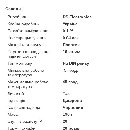
Основні
Виробник
DS Electronics
Країна виробник
Україна
Похибка вимірювання
0.1 %
Час спрацьовування
0.04 сек
Матеріал корпусу
Пластик
Перетин проводів, що
16 кв.мм
підключаються
Тип монтажу
На DIN рейку
Мінімальна робоча
-5 град.
температура
Максимальна робоча
45 град.
температура
Дисплей
Так
Індикація
Цифрова
Колір світлодіода
Червоний
Маса
190 г
Ступінь захисту IP
20
Термін служби
20 років