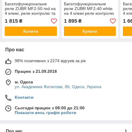
Багатофункціональне
Багатофункціональне
Бага
реле ZUBR MF2-50 red на
реле ZUBR MF2-40 white
реле
4 клемі, реле контролю та
на 4 клемі реле контролю
4 кл
захисту від перенапруги
та захисту від
захи
1 815
1 895
1 6
₴
₴
ЗУБР, відсікач, бар'єр
перенапруги ЗУБР,
ЗУБР
відсікач, бар'єр
Купити
Купити
Про нас
98% позитивних з 2274 відгуків за рік
Працює з 21.09.2018
м. Одеса
ул. Академика Филатова, 86, Одеса, Україна
Контакти
Сьогодні працює з 08:00 до 21:00
Показати весь графік роботи
Про нас