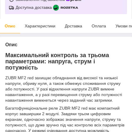
Доступна доставка
Опис
Характеристики
Доставка
Оплата
Умови п
Опис
Максимальний контроль за трьома
параметрами: напруга, струм і
потужність
ZUBR MF2 red захищає обладнання від високої та низької
напруги, обриву нуля, а також обмежує споживання струму
або потужності. У разі відхилення напруги ZUBR вимкне
навантаження, а у разі перевищення струму або потужності
навантаження вимкнеться через заданий час затримки.
Багатофункціональне реле ZUBR MF2 red має компактний
корпус завширшки 2 модулі. Завдяки трьом цифровим
екранам, одночасно зображає значення напруги, струму та
потужності, що дуже зручно під час контролю всіх параметрів
одночасно. У режимі очікування доступна можливість