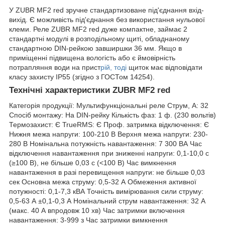
У ZUBR MF2 red зручне стандартизоване під'єднання вхід-
вихід. Є можливість під'єднання без використання нульової
клеми. Реле ZUBR MF2 red дуже компактне, займає 2
стандартні модулі в розподільному щиті, обладнаному
стандартною DIN-рейкою завширшки 36 мм. Якщо в
приміщенні підвищена вологість або є ймовірність
потрапляння води на прист
рій, тоді
щиток має відповідати
класу захисту IP55 (згідно з ГОСТом 14254).
Технічні характеристики ZUBR MF2 red
Категорія продукції: Мультифункціональні реле Струм, А: 32
Спосіб монтажу: На DIN-рейку Кількість фаз: 1 ф. (230 вольтів)
Термозахист: Є TrueRMS: Є Проф. затримка відключення: Є
Нижня межа напруги: 100-210 В Верхня межа напруги: 230-
280 В Номінальна потужність навантаження: 7 300 ВА Час
відключення навантаження при зниженні напруги: 0,1-10,0 с
(≥100 В), не більше 0,03 с (<100 В) Час вимкнення
навантаження в разі перевищення напруги: не більше 0,03
сек Основна межа струму: 0,5-32 А Обмеження активної
потужності: 0,1-7,3 кВА Точність вимірювання сили струму:
0,5-63 А ±0,1-0,3 А Номінальний струм навантаження: 32 А
(макс. 40 А впродовж 10 хв) Час затримки включення
навантаження: 3-999 з Час затримки вимкнення