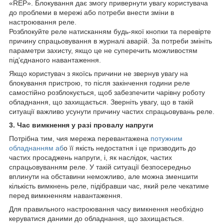
«REP». Блокування дає змогу привернути увагу користувача
до проблеми в мережі або потреби внести зміни в
настроювання реле.
Розблокуйте реле натисканням будь-якої кнопки та перевірте
причину спрацьовування в журналі аварій. За потреби змініть
параметри захисту, якщо це не суперечить можливостям
під'єднаного навантаження.
Якщо користувач з якоїсь причини не звернув увагу на
блокування пристрою, то після закінчення години реле
самостійно розблокується, щоб забезпечити чарівну роботу
обладнання, що захищається. Зверніть увагу, що в такій
ситуації важливо усунути причину частих спрацьовувань реле.
3. Час вимкнення у разі провалу напруги
Потрібна тим, чия мережа перевантажена
потужним
обладнанням аб
о її якість недостатня і це призводить до
частих просаджень напруги, і, як наслідок, частих
спрацьовуванням реле. У такій ситуації безпосередньо
вплинути на обставини неможливо, але можна зменшити
кількість вимкнень реле, підібравши час, який реле чекатиме
перед вимкненням навантаження.
Для правильного настроювання часу вимкнення необхідно
керуватися даними до обладнання, що захищається.