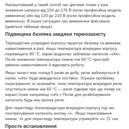
Налаштований у такий спосіб час діятиме тільки у разі
зниження напруги від 154 до 176 В (коли професійна модель
увімкнена) або від 120 до 210 В (коли професійна модель
вимкнена). В інших ситуаціях час вимкнення фіксоване
(дивіться таблицю вище).
Підвищена безпека завдяки термозахисту
Термодатчик усередині корпусу гарантує безпеку та вимикає
навантаження в разі, якщо температура всередині корпусу
перевищить 80 °C, екран водночас заблимає написом «oht».
Після зниження температури нижче ніж 60 °C пристрій
увімкне навантаження й відновить роботу.
Якщо захист має понад 5 разів за добу, реле заблокується й
напис «oht» буде виводитися постійно. Усуньте проблему
перегрівання та зачекайте, поки температура всередині реле
опуститься нижче ніж 60 °C — реле підкаже про цю появу на
екрані точки наприкінці «oht.» Потім для розблокування
натисніть будь-яку кнопку реле.
Для перегляду технопридатури всередині корпусу під час
пінотрегування натисніть кнопку «i». Якщо перегрівання
немає, то для перегляду температури утримуйте «i» 21 сек.
Просте встановлення