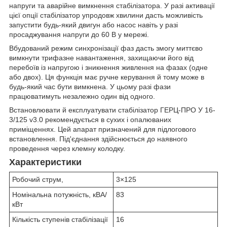
напруги та аварійне вимкнення стабілізатора. У разі активації
цієї опції стабілізатор упродовж хвилини дасть можливість
запустити будь-який двигун або насос навіть у разі
просаджування напруги до 60 В у мережі.
Вбудований режим синхронізації фаз дасть змогу миттєво
вимкнути трифазне навантаження, захищаючи його від
перебоїв із напругою і зникнення живлення на фазах (одне
або двох). Ця функція має ручне керування й тому може в
будь-який час бути вимкнена. У цьому разі фази
працюватимуть незалежно один від одного.
Встановлювати й експлуатувати стабілізатор ГЕРЦ-ПРО У 16-
3/125 v3.0 рекомендується в сухих і опалюваних
приміщеннях. Цей апарат призначений для підлогового
встановлення. Під'єднання здійснюється до наявного
проведення через клемну колодку.
Характеристики
Робочий струм,
3×125
Номінальна потужність, кВА/
83
кВт
Кількість ступенів стабілізації
16