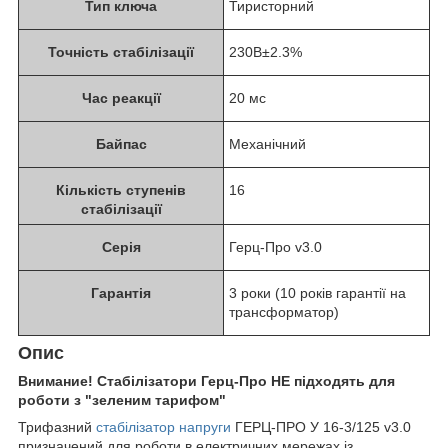
Тип ключа
Тиристорний
Точність стабілізації
230В±2.3%
Час реакції
20 мс
Байпас
Механічний
Кількість ступенів
16
стабілізації
Серія
Герц-Про v3.0
Гарантія
3 роки (10 років гарантії на
трансформатор)
Опис
Внимание! Стабілізатори Герц-Про НЕ підходять для
роботи з "зеленим тарифом"
Трифазний
стабілізатор напруги
ГЕРЦ-ПРО У 16-3/125 v3.0
призначений для роботи в електричних мережах із