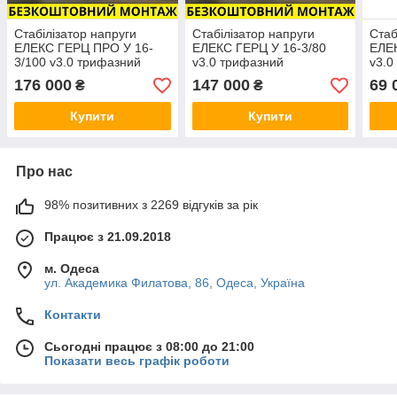
Стабілізатор напруги
Стабілізатор напруги
Стаб
ЕЛЕКС ГЕРЦ ПРО У 16-
ЕЛЕКС ГЕРЦ У 16-3/80
ЕЛЕК
3/100 v3.0 трифазний
v3.0 трифазний
v3.0
перетворювач,
перетворювач,
пере
176 000
147 000
69 
₴
₴
симісторний, Елекс
симісторний, Елекс
симі
Купити
Купити
Про нас
98% позитивних з 2269 відгуків за рік
Працює з 21.09.2018
м. Одеса
ул. Академика Филатова, 86, Одеса, Україна
Контакти
Сьогодні працює з 08:00 до 21:00
Показати весь графік роботи