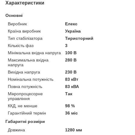
Характеристики
Основні
Виробник
Елекс
Країна виробник
Україна
Тип стабілізатора
Тиристорний
Кількість фаз
3
Мінімальна вхідна напруга
100 В
Максимальна вхідна
280 В
напруга
Вихідна напруга
230 В
Номінальна потужність
83 кВт
Повна потужність
83 кВА
Мікропроцесорне
Так
управління
ККД, не менше
98 %
Гарантійний термін
36 міс
Габаритні розміри
Довжина
1280 мм