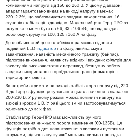
коливаннями напруги від 150 до 260 В. У цьому діапазоні
апарат гарантовано видає на виході напругу в межах
220±2.3%, що забезпечується завдяки використанню 16
ступенів стабілізації відповідно. Модельний ряд Герц-ПРО за
потужністю може бути на 66, 83 і 106 кВт, що відповідає
робочому струму на 100, 125 і 160 А на фазу.
До особливостей цього стабілізатора можна віднести
подвійний LED-
індикатор
на фазу, лінійна смуга
завантаження, наявність механічного транзиту (байпас),
підлогове виконання, наявність вхідних і вихідних фільтрів для
захисту від високочастотних перешкод, безшумну роботу
завдяки використанню тороїдальних трансформаторів і
тиристорних ключів.
За потреби отримати на виході стабілізатора напругу від 220
В до Герц є функція регулювання цього значення в діапазоні
200-230 В. У ручному режимі можна поміняти напругу на
виході з кроком 1 В. У разі цього зміни застосовуватимуться
одночасно до всіх фаз.
Стабілізатор Герц-ПРО має можливість ручного
підстроювання нижнього порога вимкнення (60-135В). Ця
функція потрібна для навантаження з високими пусковими
струмами, під час запуску якої можлива сильна просадка