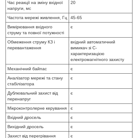
Час реакції на зміну вхідної
20
напруги, мс
Частота мережі живлення, Гц
45-65
Вимірювання вхідного
є
струму та повної потужності
Обмеження струму КЗ і
вхідний автоматичний
перевантаження
вимикач зі С-
характеризацією
електромагнітного захисту
Механічний байпас
є
Аналізатор мережі та стану
є
стабілізатора
Дублювальний захист від
є
перенапруг
Мікроконтролерне керування
є
Вхідний дросель
є
Вихідний дросель
є
Захист від перегрівання
є