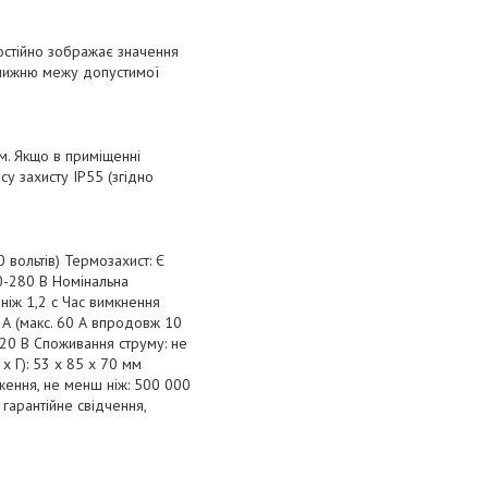
остійно зображає значення
 нижню межу допустимої
. Якщо в приміщенні
су захисту IP55 (згідно
0 вольтів) Термозахист: Є
0-280 В Номінальна
ніж 1,2 с Час вимкнення
 А (макс. 60 А впродовж 10
420 В Споживання струму: не
х Г): 53 х 85 х 70 мм
аження, не менш ніж: 500 000
 гарантійне свідчення,