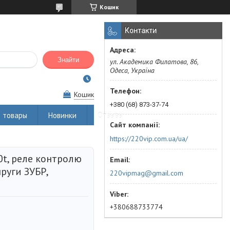
Кошик
Контакти
Знайти
ул. Академика Филатова, 86,
Одеса, Україна
Кошик
+380 (68) 873-37-74
 товары
Новинки
Отзывы
https://220vip.com.ua/ua/
0t, реле контролю
руги ЗУБР,
220vipmag@gmail.com
+380688733774