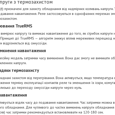
пруги з термозахистом
t) призначені для захисту обладнання від надмірних коливань напруги. У
подавання навантаження. Реле застосовуються в однофазних мережах змі
озахистом.
рювання TrueRMS
 вимірює напругу та вимикає навантаження до того, як стрибок напруги 
. Принцип дії TrueRMS — алгоритм знижує вплив мережевих перешкод на
 відрізняється від синусоїди.
имкнення навантаження
сійну модель затримки часу вимкнення. Вона дає змогу не вимикати об
хиленнях напруги.
вдяки термозахисту
ладнані захистом від перегрівання. Вона активується, якщо температура
ення терміну експлуатації контактів реле та зменшення їх іскри, комут
близько до переходу синусоїди напруги через нуль.
 навантаження
активується відлік часу до подавання навантаження. Час затримки можна в
го обладнання. Для чутливого до частих вимкнень напруги обладнання 
рів) час затримки рекомендується встановлювати на 120-180 сек.