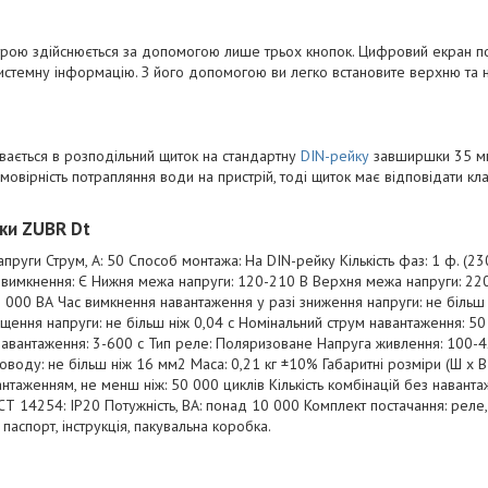
рою здійснюється за допомогою лише трьох кнопок. Цифровий екран п
 системну інформацію. З його допомогою ви легко встановите верхню та
вається в розподільний щиток на стандартну
DIN-рейку
завширшки 35 мм
мовірність потрапляння води на пристрій, тоді щиток має відповідати кла
ики ZUBR Dt
апруги Струм, А: 50 Способ монтажа: На DIN-рейку Кількість фаз: 1 ф. (23
 вимкнення: Є Нижня межа напруги: 120-210 В Верхня межа напруги: 22
1 000 ВА Час вимкнення навантаження у разі зниження напруги: не більш 
щення напруги: не більш ніж 0,04 с Номінальний струм навантаження: 50
навантаження: 3-600 с Тип реле: Поляризоване Напруга живлення: 100-
воду: не більш ніж 16 мм2 Маса: 0,21 кг ±10% Габаритні розміри (Ш х В 
вантаженням, не менш ніж: 50 000 циклів Кількість комбінацій без навант
ОСТ 14254: IP20 Потужність, ВА: понад 10 000 Комплект постачання: реле,
 паспорт, інструкція, пакувальна коробка.