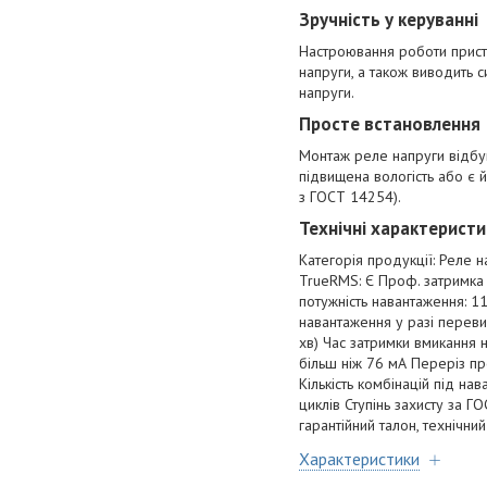
Зручність у керуванні
Настроювання роботи прист
напруги, а також виводить
напруги.
Просте встановлення
Монтаж реле напруги відбу
підвищена вологість або є й
з ГОСТ 14254).
Технічні характерист
Категорія продукції: Реле н
TrueRMS: Є Проф. затримка
потужність навантаження: 1
навантаження у разі переви
хв) Час затримки вмикання 
більш ніж 76 мА Переріз про
Кількість комбінацій під на
циклів Ступінь захисту за Г
гарантійний талон, технічний
Характеристики