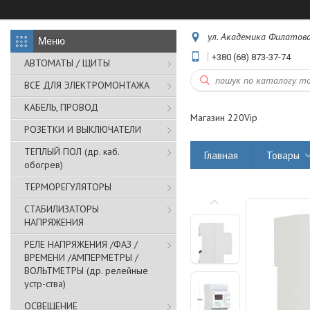
ул. Академика Филатова,
+380 (68) 873-37-74
АВТОМАТЫ / ЩИТЫ
ВСЁ ДЛЯ ЭЛЕКТРОМОНТАЖА
КАБЕЛЬ, ПРОВОД
Магазин 220Vip
РОЗЕТКИ И ВЫКЛЮЧАТЕЛИ
ТЕПЛЫЙ ПОЛ (др. каб.
Главная
Товары
обогрев)
ТЕРМОРЕГУЛЯТОРЫ
СТАБИЛИЗАТОРЫ
НАПРЯЖЕНИЯ
РЕЛЕ НАПРЯЖЕНИЯ /ФАЗ /
ВРЕМЕНИ /АМПЕРМЕТРЫ /
ВОЛЬТМЕТРЫ (др. релейные
устр-ства)
ОСВЕЩЕНИЕ