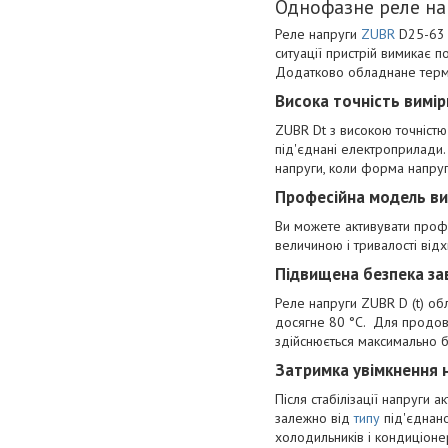
Однофазне реле на
Реле напруги
ZUBR
D25-63 (
ситуації пристрій вимикає 
Додатково обладнане терм
Висока точність вимі
ZUBR Dt з високою точністю
під'єднані електроприлади
напруги, коли форма напруги
Професійна модель в
Ви можете активувати профе
величиною і тривалості від
Підвищена безпека за
Реле напруги ZUBR D (t) об
досягне 80 °С. Для продовж
здійснюється максимально 
Затримка увімкнення
Після стабілізації напруги 
залежно від
типу
під'єднано
холодильників і кондиціоне