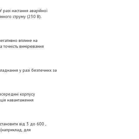
 разі настання аварійної
нного струму (230 В).
негативно вплине на
 точність вимірювання
ладнання у разі безпечних за
 всередині корпусу
ація навантаження
становити від 3 до 600 ,
(наприклад, для