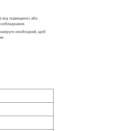
в від підвищеної або
трообладнання.
 напруги необхідний, щоб
жі.