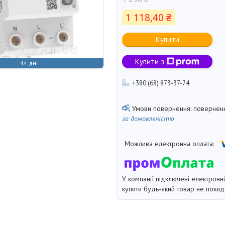
1 118,40 ₴
Купити
Купити з
44 дні
+380 (68) 873-37-74
поверненн
за домовленістю
У компанії підключені електронн
купити будь-який товар не покид