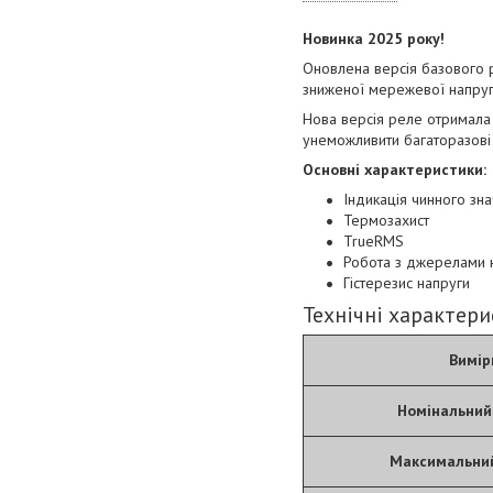
Новинка 2025 року!
Оновлена версія базового 
зниженої мережевої напру
Нова версія реле отримала н
унеможливити багаторазові 
Основні характеристики:
Індикація чинного зн
Термозахист
TrueRMS
Робота з джерелами н
Гістерезис напруги
Технічні характер
Вимір
Номінальний
Максимальни