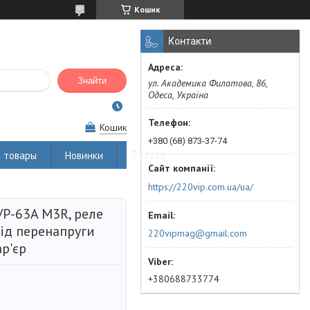
Кошик
Контакти
Знайти
ул. Академика Филатова, 86,
Одеса, Україна
Кошик
+380 (68) 873-37-74
 товары
Новинки
Отзывы
https://220vip.com.ua/ua/
VP-63A M3R, реле
від перенапруги
220vipmag@gmail.com
ар'єр
+380688733774