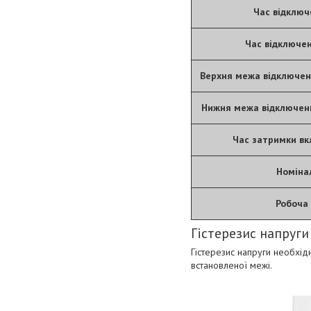
Час відключ
Час відключе
Верхня межа відключен
Нижня межа відключенн
Час затримки вк
Номіна
Робоча
Гістерезис напруги
Гістерезис напруги необхід
встановленої межі.