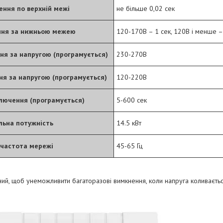
ення по верхній межі
не більше 0,02 сек
ння за нижньою межею
120-170В – 1 сек, 120В і менше –
ня за напругою (програмується)
230-270B
я за напругою (програмується)
120-220B
лючення (програмується)
5-600 сек
льна потужність
14.5 кВт
 частота мережі
45-65 Гц
ний, щоб унеможливити багаторазові вимкнення, коли напруга коливаєть