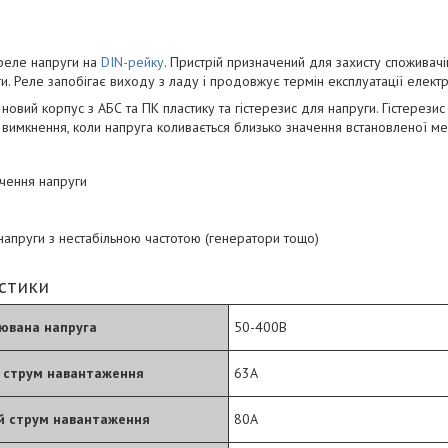
реле напруги на
DIN-рейку
. Пристрій призначений для захисту споживачі
ги. Реле запобігає виходу з ладу і продовжує термін експлуатації елек
овий корпус з АБС та ПК пластику та гістерезис для напруги. Гістерезис
вимкнення, коли напруга коливається близько значення встановленої ме
ачення напруги
апруги з нестабільною частотою (генератори тощо)
истики
ювана напруга
50-400B
 струм навантаження
63A
й струм навантаження
80A