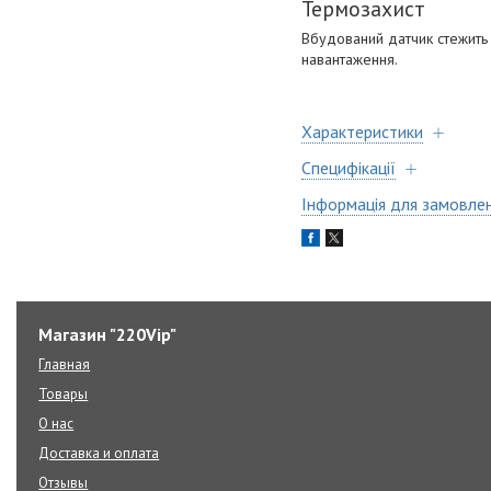
Термозахист
Вбудований датчик стежить
навантаження.
Характеристики
Специфікації
Інформація для замовле
Магазин "220Vip"
Главная
Товары
О нас
Доставка и оплата
Отзывы