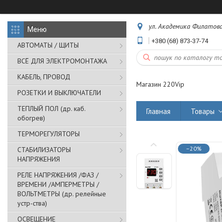
ул. Академика Филатова,
+380 (68) 873-37-74
АВТОМАТЫ / ЩИТЫ
ВСЁ ДЛЯ ЭЛЕКТРОМОНТАЖА
КАБЕЛЬ, ПРОВОД
Магазин 220Vip
РОЗЕТКИ И ВЫКЛЮЧАТЕЛИ
ТЕПЛЫЙ ПОЛ (др. каб.
Главная
Товары
обогрев)
ТЕРМОРЕГУЛЯТОРЫ
–20%
СТАБИЛИЗАТОРЫ
НАПРЯЖЕНИЯ
РЕЛЕ НАПРЯЖЕНИЯ /ФАЗ /
ВРЕМЕНИ /АМПЕРМЕТРЫ /
ВОЛЬТМЕТРЫ (др. релейные
устр-ства)
ОСВЕЩЕНИЕ