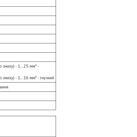
знизу) - 1...25 мм² -
знизу) - 1...16 мм² - гнучкий
нання