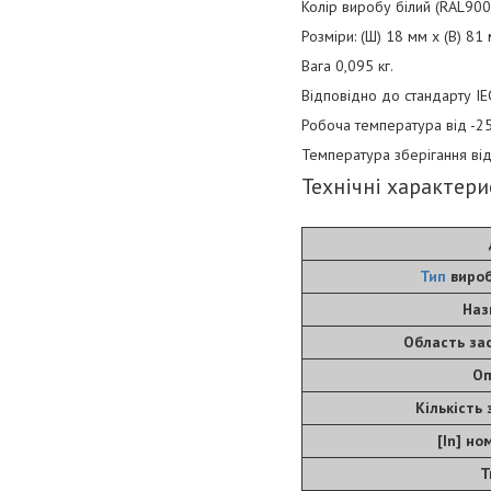
Колір виробу білий (RAL900
Розміри: (Ш) 18 мм x (В) 81 
Вага 0,095 кг.
Відповідно до стандарту IEC
Робоча температура від -25
Температура зберігання від
Технічні характер
Тип
вироб
Наз
Область за
Оп
Кількість
[In] но
Т