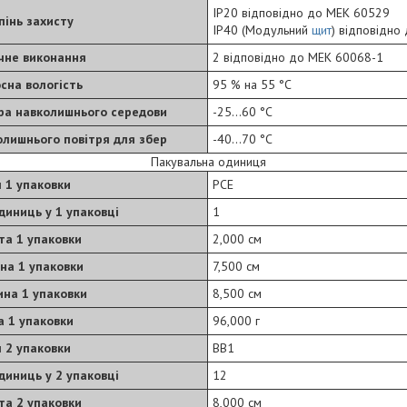
IP20 відповідно до МЕК 60529
пінь захисту
IP40 (Модульний
щит
) відповідно
чне виконання
2 відповідно до МЕК 60068-1
сна вологість
95 % на 55 °C
ра навколишнього середови
-25…60 °C
лишнього повітря для збер
-40…70 °C
Пакувальна одиниця
 1 упаковки
PCE
одиниць у 1 упаковці
1
та 1 упаковки
2,000 см
на 1 упаковки
7,500 см
на 1 упаковки
8,500 см
а 1 упаковки
96,000 г
 2 упаковки
BB1
одиниць у 2 упаковці
12
та 2 упаковки
8,000 см