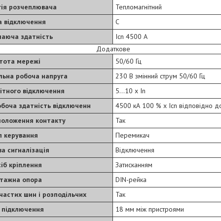
гія розчеплювача
Тепломагнітний
а відключення
C
чаюча здатність
Icn 4500 А
Додаткове
тота мережі
50/60 Гц
льна робоча напруга
230 В змінний струм 50/60 Гц
ітного відключення
5...10 x In
обоча здатність відключенн
4500 кА 100 % x Icn відповідно 
положення контакту
Так
п керування
Перемикач
а сигналізація
Відключення
іб кріплення
Затисканням
тажна опора
DIN-рейка
нчастих шин і розподільчих
Так
 підключення
18 мм між пристроями