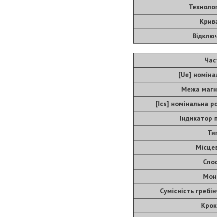
Техноло
Крив
Відклю
Час
[Ue] номіна
Межа магн
[Ics] номінальна р
Індикатор 
Ти
Місцев
Спос
Мон
Сумісність гребі
Крок