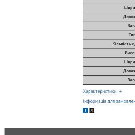
Шири
Довжи
Ваг
Тип
Кількість 
Висо
Шири
Довжи
Ваг
Характеристики
Інформація для замовле