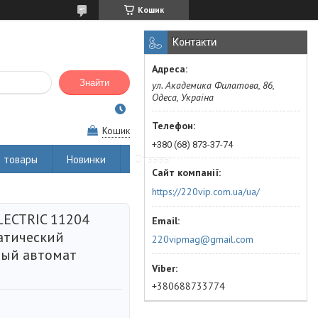
Кошик
Контакти
Знайти
ул. Академика Филатова, 86,
Одеса, Україна
Кошик
+380 (68) 873-37-74
 товары
Новинки
Отзывы
https://220vip.com.ua/ua/
LECTRIC 11204
атический
220vipmag@gmail.com
ный автомат
+380688733774