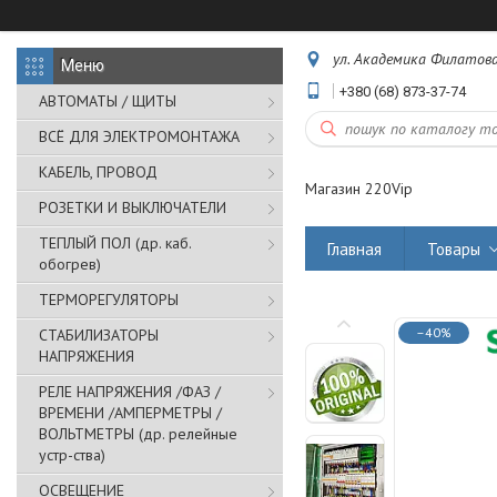
ул. Академика Филатова,
+380 (68) 873-37-74
АВТОМАТЫ / ЩИТЫ
ВСЁ ДЛЯ ЭЛЕКТРОМОНТАЖА
КАБЕЛЬ, ПРОВОД
Магазин 220Vip
РОЗЕТКИ И ВЫКЛЮЧАТЕЛИ
ТЕПЛЫЙ ПОЛ (др. каб.
Главная
Товары
обогрев)
ТЕРМОРЕГУЛЯТОРЫ
–40%
СТАБИЛИЗАТОРЫ
НАПРЯЖЕНИЯ
РЕЛЕ НАПРЯЖЕНИЯ /ФАЗ /
ВРЕМЕНИ /АМПЕРМЕТРЫ /
ВОЛЬТМЕТРЫ (др. релейные
устр-ства)
ОСВЕЩЕНИЕ