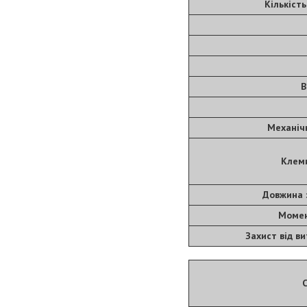
Кількіст
В
Механічн
Клем
Довжина 
Момен
Захист від в