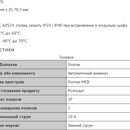
3).
мм x (Г) 78,5 мм.
 60529, ступінь захисту IP20 і IP40 при встановленні в модульну шафу.
°C до 60°C.
 -40°C до 70°C.
истики
Головне
Діапазон
Domae
у або компоненту
Автоматичний вимикач
ва пристрою
Domae MCB
стосування продукту
Розподіл
ис полюсів
1P
 захищених полюсів
1
мінальний струм
20 А
ип мережі
Змінний струм