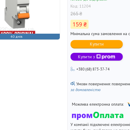
Код:
11204
265 ₴
159 ₴
Мінімальна сума замовлення на с
40 днів
Купити
Купити з
+380 (68) 873-37-74
поверненн
за домовленістю
У компанії підключені електронн