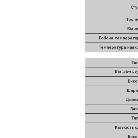
Сту
Тропі
Відно
Робоча температу
Температура навко
Тип
Кількість 
Висо
Шири
Довжи
Ваг
Тип
Кількість 
Висо