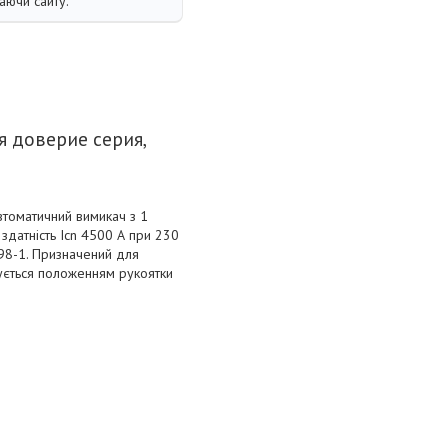
аючи сайту.
я доверие серия,
томатичний вимикач з 1
здатність Icn 4500 А при 230
898-1. Призначений для
кується положенням рукоятки