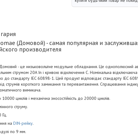
купити будь-який товар не покид
лгария
 Domae (Домовой) - самая популярная и заслуживша
йского производителя
 Домовий - це низьковольтне модульне обладнання. Це однополюсний ав
ьним струмом 20A In і кривою відключення C. Номінальна відключаюча 
но до стандарту IEC 60898-1. Цей продукт відповідає стандарту IEC 60
від струмів короткого замикання та перевантаження. Спрацювання інди
томатичного вимикача.
о 10000 циклів і механічна зносостійкість до 20000 циклів.
інного струму.
 Гц.
ення на
DIN-рейку
.
дулі по 9 мм.