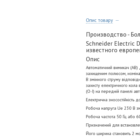
Опис товару
Производство - Бо
Schneider Electric
известного европе
Опис
Автоматичний вимикач (АВ)
захищеним полюсом, номінал
В змінного струму відповід
захисту електричного кола 
(О-І) на передній панелі ав
Електрична зносостійкість д
Робоча напруга Ue 230 В зм
Робоча частота 50 Гц або 60
Призначений для встановл
Його ширина становить 2 мо