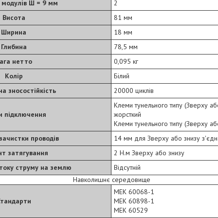
ь модулів Ш = 9 мм
2
Висота
81 мм
Ширина
18 мм
Глибина
78,5 мм
ага нетто
0,095 кг
Колір
Білий
а зносостійкість
20000 циклів
Клеми тунельного типу (Зверху або 
и підключення
жорсткий
Клеми тунельного типу (Зверху або 
зачистки проводів
14 мм для Зверху або знизу з'єд
т затягування
2 Н.м Зверху або знизу
итоку струму на землю
Відсутній
Навколишнє середовище
МЕК 60068-1
Стандарти
МЕК 60898-1
МЕК 60529