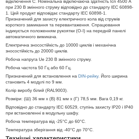
відключення C. Номінальна відключаюча здатність Icn 4500 А
при 230 В змінного струму відповідно до стандарту IEC 60898-
1. Цей продукт відповідає стандарту IEC 60898-1.
Призначений для захисту електричного кола від струмів
короткого замикання та перевантаження. Спрацювання
індикується положенням рукоятки (О-І) на передній панелі
автоматичного вимикача.
Електрична зносостійкість до 10000 циклів і механічна
зносостійкість до 20000 циклів.
Робоча напруга Ue 230 В змінного струму.
Робоча частота 50 Гц або 60 Гц.
Призначений для встановлення на
DIN-рейку
. Його ширина
становить 4 модулі по 9 мм.
Колір виробу білий (RAL9003).
Розміри: (Ш) 36 мм x (В) 81 мм x (Г) 78,5 мм. Вага 0,19 кг.
Відповідно до стандарту IEC 60529, ступінь захисту IP20 і IP40
при встановленні в модульну шафу.
Робоча температура від -25°C до 60°C.
Температура зберігання від -40°C до 70°C.
Технічні характеристики