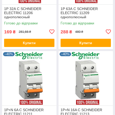
1P 32А C SCHNEIDER
1P 63А C SCHNEIDER
ELECTRIC 11206
ELECTRIC 11209
однополюсный
однополюсный
автоматический выключатель
автоматический выключатель
Готово до відправки
Готово до відправки
модульный автомат Шнайдер
модульный автомат Шнайдер
(оригинал)
(оригинал)
169
288
₴
₴
281,66 ₴
480 ₴
Купити
Купити
–40%
–40%
1P+N 6A C SCHNEIDER
1P+N 16A C SCHNEIDER
ELECTRIC 11211
ELECTRIC 11213