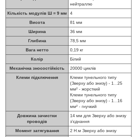
нейтраллю
Кількість модулів Ш = 9 мм
4
Висота
81 мм
Ширина
36 мм
Глибина
78,5 мм
Вага нетто
0,19 кг
Колір
Білий
Механічна зносостійкість
20000 циклів
Клеми підключення
Клеми тунельного типу
(Зверху або знизу) - 1...25
мм² - жорсткий
Клеми тунельного типу
(Зверху або знизу) - 1...16
мм² - гнучкий
Довжина зачистки
14 мм для Зверху або знизу
проводів
з'єднання
Момент затягування
2 Н.м Зверху або знизу