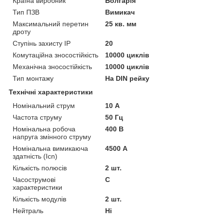
Країна виробник
Болгарія
Тип ПЗВ
Вимикач
Максимальний перетин
25 кв. мм
дроту
Ступінь захисту IP
20
Комутаційна зносостійкість
10000 циклів
Механічна зносостійкість
10000 циклів
Тип монтажу
На DIN рейку
Технічні характеристики
Номінальний струм
10 А
Частота струму
50 Гц
Номінальна робоча
400 В
напруга змінного струму
Номінальна вимикаюча
4500 А
здатність (Icn)
Кількість полюсів
2 шт.
Часострумові
C
характеристики
Кількість модулів
2 шт.
Нейтраль
Ні