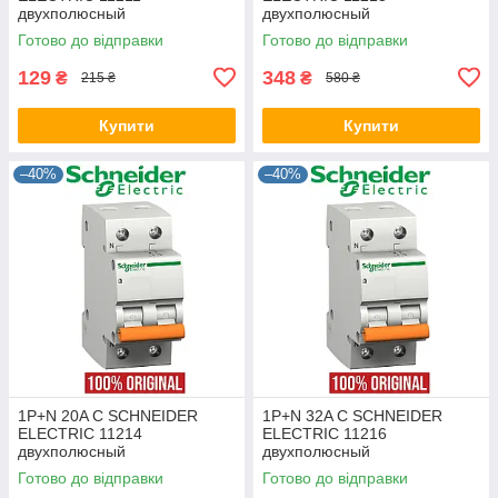
двухполюсный
двухполюсный
автоматический выключатель
автоматический выключатель
Готово до відправки
Готово до відправки
модульный автомат Шнайдер
модульный автомат Шнайдер
оригинал
оригинал
129
348
₴
₴
215 ₴
580 ₴
Купити
Купити
–40%
–40%
1P+N 20A C SCHNEIDER
1P+N 32A C SCHNEIDER
ELECTRIC 11214
ELECTRIC 11216
двухполюсный
двухполюсный
автоматический выключатель
автоматический выключатель
Готово до відправки
Готово до відправки
модульный автомат Шнайдер
модульный автомат Шнайдер