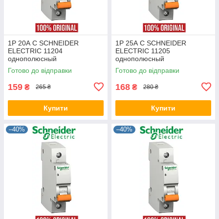
1P 20А C SCHNEIDER
1P 25А C SCHNEIDER
ELECTRIC 11204
ELECTRIC 11205
однополюсный
однополюсный
автоматический выключатель
автоматический выключатель
Готово до відправки
Готово до відправки
модульный автомат Шнайдер
модульный автомат Шнайдер
(оригинал)
(оригинал)
159
168
₴
₴
265 ₴
280 ₴
Купити
Купити
–40%
–40%