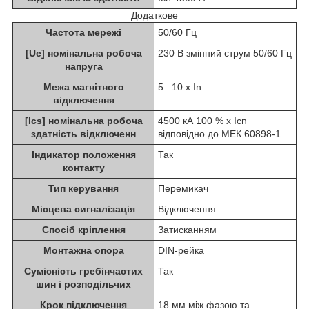
Додаткове
Частота мережі
50/60 Гц
[Ue] номінальна робоча
230 В змінний струм 50/60 Гц
напруга
Межа магнітного
5...10 x In
відключення
[Ics] номінальна робоча
4500 кА 100 % x Icn
здатність відключенн
відповідно до МЕК 60898-1
Індикатор положення
Так
контакту
Тип керування
Перемикач
Місцева сигналізація
Відключення
Спосіб кріплення
Затисканням
Монтажна опора
DIN-рейка
Сумісність гребінчастих
Так
шин і розподільчих
Крок підключення
18 мм між фазою та