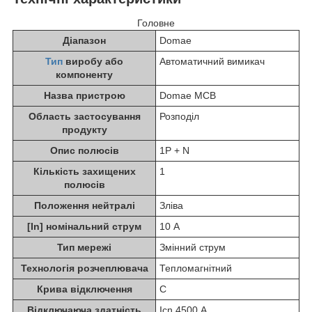
Головне
Діапазон
Domae
Тип
виробу або
Автоматичний вимикач
компоненту
Назва пристрою
Domae MCB
Область застосування
Розподіл
продукту
Опис полюсів
1P + N
Кількість захищених
1
полюсів
Положення нейтралі
Зліва
[In] номінальний струм
10 А
Тип мережі
Змінний струм
Технологія розчеплювача
Тепломагнітний
Крива відключення
C
Відключаюча здатність
Icn 4500 А